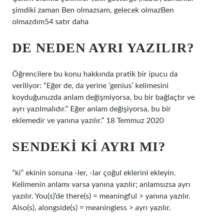
şimdiki zaman Ben olmazsam, gelecek olmazBen
olmazdım54 satır daha
DE NEDEN AYRI YAZILIR?
Öğrencilere bu konu hakkında pratik bir ipucu da
veriliyor: “Eğer de, da yerine ‘genius’ kelimesini
koyduğunuzda anlam değişmiyorsa, bu bir bağlaçtır ve
ayrı yazılmalıdır.” Eğer anlam değişiyorsa, bu bir
eklemedir ve yanına yazılır.” 18 Temmuz 2020
SENDEKI KI AYRI MI?
“ki” ekinin sonuna -ler, -lar çoğul eklerini ekleyin.
Kelimenin anlamı varsa yanına yazılır; anlamsızsa ayrı
yazılır. You(s)’de there(s) = meaningful > yanına yazılır.
Also(s), alongside(s) = meaningless > ayrı yazılır.