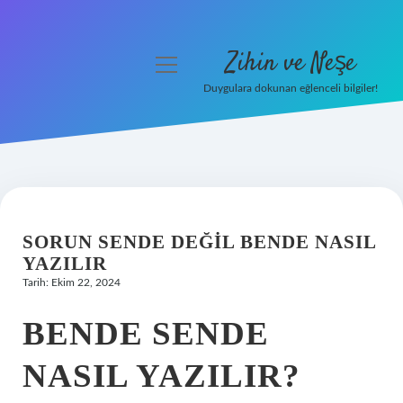
Zihin ve Neşe
menüyü
aç
Duygulara dokunan eğlenceli bilgiler!
Anasayfa
Gizlilik Politikası
Yasal Uyarı
SORUN SENDE DEĞIL BENDE NASIL
Hakkımızda
YAZILIR
Tarih: Ekim 22, 2024
BENDE SENDE
NASIL YAZILIR?