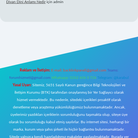
Divan Dini Anlamı Nedir
için
admin
bet giriş
Reklam ve İletişim:
E-mail:
backlinkpaneli@gmail.com
Teams:
forumhizmeti@gmail.com
Whatsapp: 0262 606 0 726
Telegram: @karabul
Yasal Uyarı:
Sitemiz, 5651 Sayılı Kanun gereğince Bilgi Teknolojileri ve
İletişim Kurumu (BTK) tarafından onaylanmış bir Yer Sağlayıcı olarak
hizmet vermektedir. Bu nedenle, sitedeki içerikleri proaktif olarak
denetleme veya araştırma yükümlülüğümüz bulunmamaktadır. Ancak,
üyelerimiz yazdıkları içeriklerin sorumluluğunu taşımakta olup, siteye üye
olarak bu sorumluluğu kabul etmiş sayılırlar. Bu internet sitesi, herhangi bir
marka, kurum veya şahıs şirketi ile hiçbir bağlantısı bulunmamaktadır.
Sitede yalnızca kendi hazırladığımız makaleler paylaşılmaktadır. Burada yer