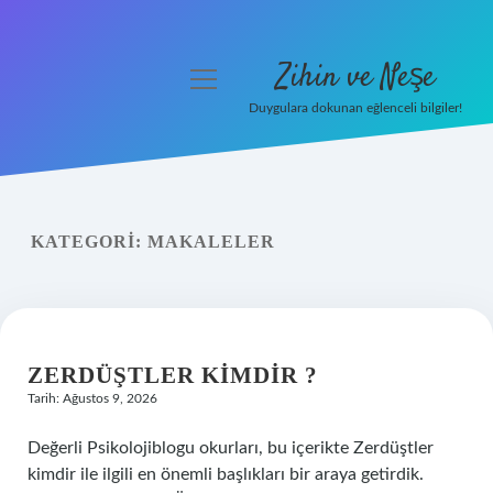
Zihin ve Neşe
menüyü
aç
Duygulara dokunan eğlenceli bilgiler!
Anasayfa
Gizlilik Politikası
KATEGORI:
MAKALELER
Yasal Uyarı
Hakkımızda
ZERDÜŞTLER KIMDIR ?
Tarih: Ağustos 9, 2026
Değerli Psikolojiblogu okurları, bu içerikte Zerdüştler
kimdir ile ilgili en önemli başlıkları bir araya getirdik.