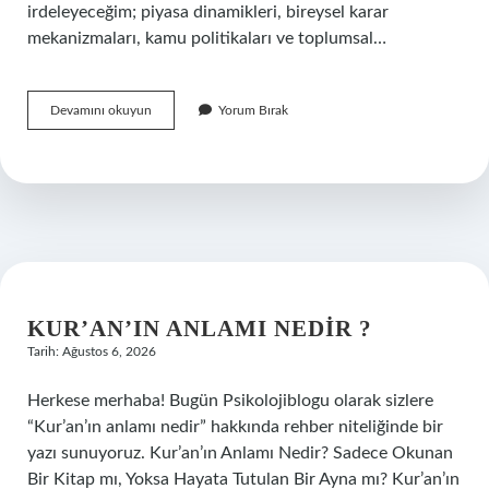
irdeleyeceğim; piyasa dinamikleri, bireysel karar
mekanizmaları, kamu politikaları ve toplumsal…
En
Devamını okuyun
Yorum Bırak
nadir
göz
rengi
hangisi
?
KUR’AN’IN ANLAMI NEDIR ?
Tarih: Ağustos 6, 2026
Herkese merhaba! Bugün Psikolojiblogu olarak sizlere
“Kur’an’ın anlamı nedir” hakkında rehber niteliğinde bir
yazı sunuyoruz. Kur’an’ın Anlamı Nedir? Sadece Okunan
Bir Kitap mı, Yoksa Hayata Tutulan Bir Ayna mı? Kur’an’ın