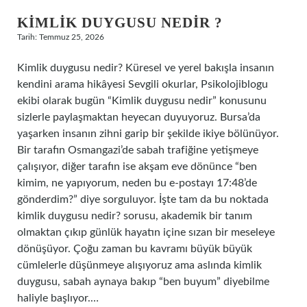
KIMLIK DUYGUSU NEDIR ?
Tarih: Temmuz 25, 2026
Kimlik duygusu nedir? Küresel ve yerel bakışla insanın
kendini arama hikâyesi Sevgili okurlar, Psikolojiblogu
ekibi olarak bugün “Kimlik duygusu nedir” konusunu
sizlerle paylaşmaktan heyecan duyuyoruz. Bursa’da
yaşarken insanın zihni garip bir şekilde ikiye bölünüyor.
Bir tarafın Osmangazi’de sabah trafiğine yetişmeye
çalışıyor, diğer tarafın ise akşam eve dönünce “ben
kimim, ne yapıyorum, neden bu e-postayı 17:48’de
gönderdim?” diye sorguluyor. İşte tam da bu noktada
kimlik duygusu nedir? sorusu, akademik bir tanım
olmaktan çıkıp günlük hayatın içine sızan bir meseleye
dönüşüyor. Çoğu zaman bu kavramı büyük büyük
cümlelerle düşünmeye alışıyoruz ama aslında kimlik
duygusu, sabah aynaya bakıp “ben buyum” diyebilme
haliyle başlıyor.…