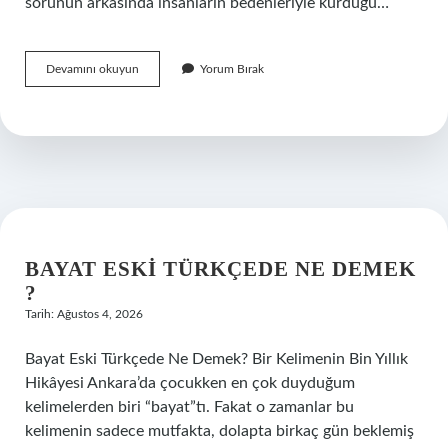
sorunun arkasında insanların bedenleriyle kurduğu…
Ayak
Devamını okuyun
Yorum Bırak
derisi
nasıl
yumuşar
?
BAYAT ESKI TÜRKÇEDE NE DEMEK
?
Tarih: Ağustos 4, 2026
Bayat Eski Türkçede Ne Demek? Bir Kelimenin Bin Yıllık
Hikâyesi Ankara’da çocukken en çok duyduğum
kelimelerden biri “bayat”tı. Fakat o zamanlar bu
kelimenin sadece mutfakta, dolapta birkaç gün beklemiş