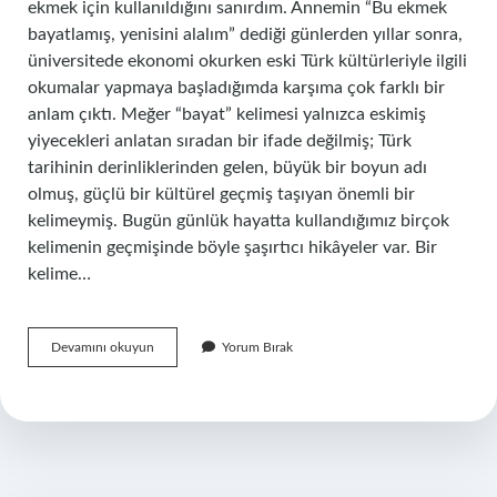
ekmek için kullanıldığını sanırdım. Annemin “Bu ekmek
bayatlamış, yenisini alalım” dediği günlerden yıllar sonra,
üniversitede ekonomi okurken eski Türk kültürleriyle ilgili
okumalar yapmaya başladığımda karşıma çok farklı bir
anlam çıktı. Meğer “bayat” kelimesi yalnızca eskimiş
yiyecekleri anlatan sıradan bir ifade değilmiş; Türk
tarihinin derinliklerinden gelen, büyük bir boyun adı
olmuş, güçlü bir kültürel geçmiş taşıyan önemli bir
kelimeymiş. Bugün günlük hayatta kullandığımız birçok
kelimenin geçmişinde böyle şaşırtıcı hikâyeler var. Bir
kelime…
Bayat
Devamını okuyun
Yorum Bırak
eski
Türkçede
ne
demek
?