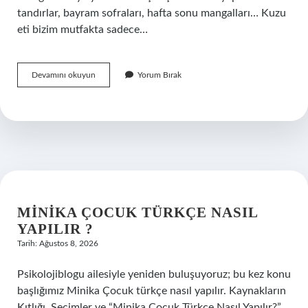
tandırlar, bayram sofraları, hafta sonu mangalları… Kuzu
eti bizim mutfakta sadece…
kuzu
Devamını okuyun
Yorum Bırak
eti
neden
pembe
olur
?
MINIKA ÇOCUK TÜRKÇE NASIL
YAPILIR ?
Tarih: Ağustos 8, 2026
Psikolojiblogu ailesiyle yeniden buluşuyoruz; bu kez konu
başlığımız Minika Çocuk türkçe nasıl yapılır. Kaynakların
Kıtlığı, Seçimler ve “Minika Çocuk Türkçe Nasıl Yapılır?”