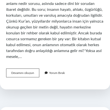
anlamı nedir sorusu, aslında sadece dini bir sorudan
ibaret değildir. Bu soru; insanın hayatı, ahlakı, özgürlüğü,
korkuları, umutları ve varoluş amacıyla doğrudan ilgilidir.
Çünkü Kur’an, yüzyıllardır milyonlarca insan için yalnızca
okunup geçilen bir metin değil, hayatın merkezine
konulan bir rehber olarak kabul edilmiştir. Ancak burada
cesurca sormamız gereken bir şey var: Bir kitabın kutsal
kabul edilmesi, onun anlamının otomatik olarak herkes
tarafından doğru anlaşıldığı anlamına gelir mi? Yoksa asıl
mesele,…
Kur’an’ın
Devamını okuyun
Yorum Bırak
anlamı
nedir
?