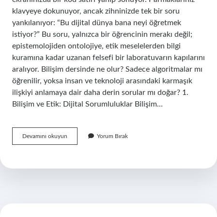
klavyeye dokunuyor, ancak zihninizde tek bir soru
yankılanıyor: “Bu dijital dünya bana neyi öğretmek
istiyor?” Bu soru, yalnızca bir öğrencinin merakı değil;
epistemolojiden ontolojiye, etik meselelerden bilgi
kuramına kadar uzanan felsefi bir laboratuvarın kapılarını
aralıyor. Bilişim dersinde ne olur? Sadece algoritmalar mı
öğrenilir, yoksa insan ve teknoloji arasındaki karmaşık
ilişkiyi anlamaya dair daha derin sorular mı doğar? 1.
Bilişim ve Etik: Dijital Sorumluluklar Bilişim…
Lise
Devamını okuyun
Yorum Bırak
9’da
hangi
dersler
var
?