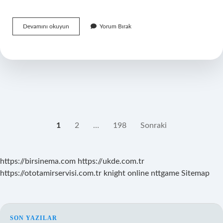
Kimlik
Devamını okuyun
Yorum Bırak
duygusu
nedir
?
YAZI
1
2
…
198
Sonraki
SAYFALAMASI
https://birsinema.com
https://ukde.com.tr
https://ototamirservisi.com.tr
knight online
nttgame
Sitemap
SON YAZILAR