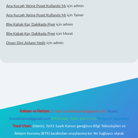
Ana Kucağı Yerine Puset Kullanılır Mı
için
admin
Ana Kucağı Yerine Puset Kullanılır Mı
için
Tamer
Blw Kabak Kaç Dakikada Pişer
için
admin
Blw Kabak Kaç Dakikada Pişer
için
Murat
Divan Dini Anlamı Nedir
için
admin
 giriş
Reklam ve İletişim:
E-mail:
backlinkpaneli@gmail.com
Teams:
forumhizmeti@gmail.com
Whatsapp: 0262 606 0 726
Telegram: @karabul
Yasal Uyarı:
Sitemiz, 5651 Sayılı Kanun gereğince Bilgi Teknolojileri ve
İletişim Kurumu (BTK) tarafından onaylanmış bir Yer Sağlayıcı olarak