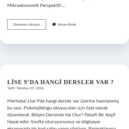
Mikroekonomik Perspektif:…
Ambalaj
Devamını okuyun
Yorum Bırak
şişmesi
neden
olur
?
LISE 9’DA HANGI DERSLER VAR ?
Tarih: Temmuz 25, 2026
Merhaba! Lise 9’da hangi dersler var üzerine hazırlanmış
bu yazı, Psikolojiblogu okuyucuları için özel olarak
düzenlendi. Bilişim Dersinde Ne Olur? Felsefi Bir Keşif
Hayal edin: Sınıfta oturuyorsunuz ve bilgisayar
ekranınızda bir kod satırı yanıp sönüyor. Parmaklarınız