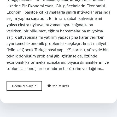
Üzerine Bir Ekonomi Yazısı Giriş: Seçimlerin Ekonomisi
Ekonomi, basitçe kıt kaynaklarla sınırlı ihtiyaçlar arasında
seçim yapma sanatıdır. Bir insan, sabah kahvesine mi
yoksa ekstra uykuya mı zaman ayıracağına karar
verirken; bir hükümet, eğitim harcamalarına mı yoksa
sağlık altyapısına mı yatırım yapacağına karar verirken
aynı temel ekonomik problemle karşılaşır: fırsat maliyeti.
“Minika Çocuk Türkçe nasıl yapılır?” sorusu, yüzeyde bir
teknik dönüşüm problemi gibi görünse de, özünde
ekonomik karar mekanizmalarını, piyasa dinamiklerini ve
toplumsal sonuçları barındıran bir üretim ve dağıtım…
Minika
Devamını okuyun
Yorum Bırak
Çocuk
türkçe
nasıl
yapılır
?