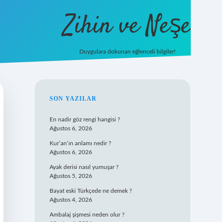
Zihin ve Neşe
Duygulara dokunan eğlenceli bilgiler!
hiltonbet g
SIDEBAR
SON YAZILAR
En nadir göz rengi hangisi ?
Ağustos 6, 2026
Kur’an’ın anlamı nedir ?
Ağustos 6, 2026
Ayak derisi nasıl yumuşar ?
Ağustos 5, 2026
Bayat eski Türkçede ne demek ?
Ağustos 4, 2026
Ambalaj şişmesi neden olur ?