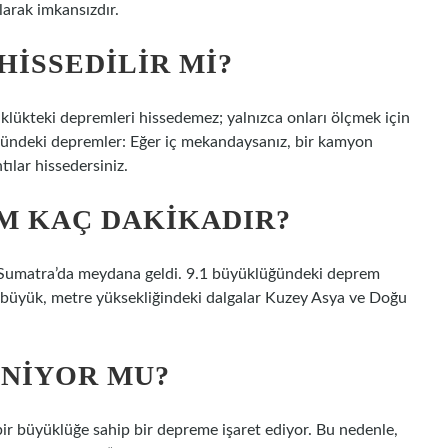
larak imkansızdır.
HISSEDILIR MI?
lükteki depremleri hissedemez; yalnızca onları ölçmek için
üğündeki depremler: Eğer iç mekandaysanız, bir kamyon
tılar hissedersiniz.
M KAÇ DAKIKADIR?
 Sumatra’da meydana geldi. 9.1 büyüklüğündeki deprem
büyük, metre yüksekliğindeki dalgalar Kuzey Asya ve Doğu
ENIYOR MU?
bir büyüklüğe sahip bir depreme işaret ediyor. Bu nedenle,