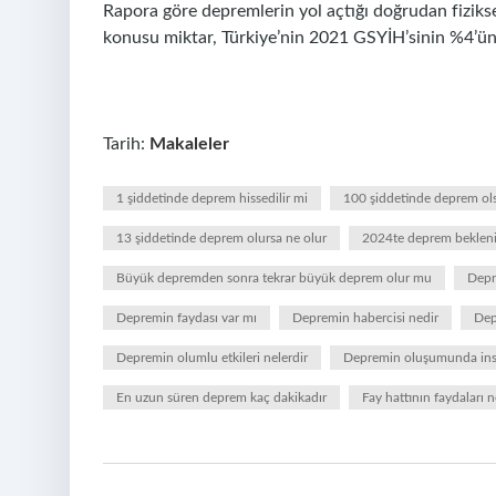
Rapora göre depremlerin yol açtığı doğrudan fizikse
konusu miktar, Türkiye’nin 2021 GSYİH’sinin %4’ün
Tarih:
Makaleler
1 şiddetinde deprem hissedilir mi
100 şiddetinde deprem ols
13 şiddetinde deprem olursa ne olur
2024te deprem beklen
Büyük depremden sonra tekrar büyük deprem olur mu
Depr
Depremin faydası var mı
Depremin habercisi nedir
Dep
Depremin olumlu etkileri nelerdir
Depremin oluşumunda insan
En uzun süren deprem kaç dakikadır
Fay hattının faydaları n