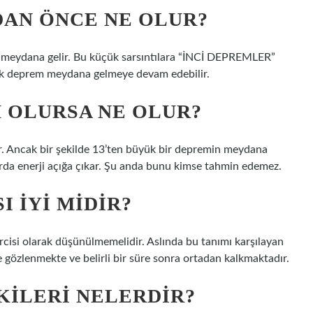
AN ÖNCE NE OLUR?
 meydana gelir. Bu küçük sarsıntılara “İNCİ DEPREMLER”
ük deprem meydana gelmeye devam edebilir.
M OLURSA NE OLUR?
r. Ancak bir şekilde 13’ten büyük bir depremin meydana
arda enerji açığa çıkar. Şu anda bunu kimse tahmin edemez.
I IYI MIDIR?
cisi olarak düşünülmemelidir. Aslında bu tanımı karşılayan
e gözlenmekte ve belirli bir süre sonra ortadan kalkmaktadır.
ILERI NELERDIR?