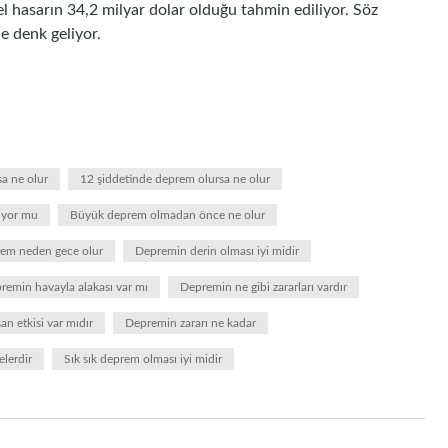
l hasarın 34,2 milyar dolar olduğu tahmin ediliyor. Söz
e denk geliyor.
a ne olur
12 şiddetinde deprem olursa ne olur
iyor mu
Büyük deprem olmadan önce ne olur
em neden gece olur
Depremin derin olması iyi midir
remin havayla alakası var mı
Depremin ne gibi zararları vardır
 etkisi var mıdır
Depremin zararı ne kadar
elerdir
Sık sık deprem olması iyi midir