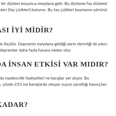
eti bir düzlem boyunca meydana gelir. Bu düzleme fay düzlemi
ri (fay çizikleri) bulunur. Bu fay çizikleri kaymanın yönünü
I IYI MIDIR?
k ölçülür. Depremin meydana geldiği yerin derinliği de yıkıcı
 depremler daha fazla hasara neden olur.
 INSAN ETKISI VAR MIDIR?
a madencilik faaliyetleri ve barajlar yer alıyor. Bu
, yüzde 23’ü ise barajlarda sıkışan suyun yarattığı basınçtan
KADAR?