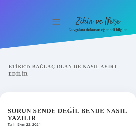
Zihin ve Neşe
menüyü
aç
Duygulara dokunan eğlenceli bilgiler!
Anasayfa
Gizlilik Politikası
ETIKET:
BAĞLAÇ OLAN DE NASIL AYIRT
Yasal Uyarı
EDILIR
Hakkımızda
SORUN SENDE DEĞIL BENDE NASIL
YAZILIR
Tarih: Ekim 22, 2024