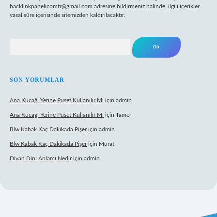
backlinkpanelicomtr@gmail.com
adresine bildirmeniz halinde, ilgili içerikler
yasal süre içerisinde sitemizden kaldırılacaktır.
Arama
SON YORUMLAR
Ana Kucağı Yerine Puset Kullanılır Mı
için
admin
Ana Kucağı Yerine Puset Kullanılır Mı
için
Tamer
Blw Kabak Kaç Dakikada Pişer
için
admin
Blw Kabak Kaç Dakikada Pişer
için
Murat
Divan Dini Anlamı Nedir
için
admin