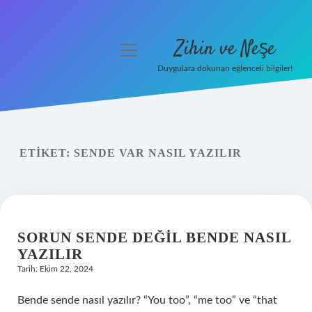
Zihin ve Neşe
menüyü
aç
Duygulara dokunan eğlenceli bilgiler!
Anasayfa
Gizlilik Politikası
ETIKET:
SENDE VAR NASIL YAZILIR
Yasal Uyarı
Hakkımızda
SORUN SENDE DEĞIL BENDE NASIL
YAZILIR
Tarih: Ekim 22, 2024
Bende sende nasıl yazılır? “You too”, “me too” ve “that