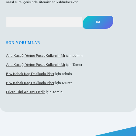
yasal süre içerisinde sitemizden kaldırılacaktır.
Arama
SON YORUMLAR
Ana Kucağı Yerine Puset Kullanılır Mı
için
admin
Ana Kucağı Yerine Puset Kullanılır Mı
için
Tamer
Blw Kabak Kaç Dakikada Pişer
için
admin
Blw Kabak Kaç Dakikada Pişer
için
Murat
Divan Dini Anlamı Nedir
için
admin
t giriş