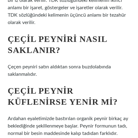
bir iz olarak verilir. TDK sözlüğündeki kelimenin ikinci
anlamı bir işaret, göstergeler ve işaretler olarak verilir.
TDK sözlüğündeki kelimenin üçüncü anlamı bir tezahür
olarak verilir.
ÇEÇIL PEYNIRI NASIL
SAKLANIR?
Çeçen peyniri satın aldıktan sonra buzdolabında
saklanmalıdır.
ÇEÇIL PEYNIR
KÜFLENIRSE YENIR MI?
Ardahan eyaletimizde bastırılan organik peynir birkaç ay
beklediğinde şekillenmeye başlar. Peynir formunun tadı,
normal bir besin maddesinde kalıp tadıdan farklıdır.