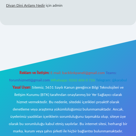
Divan Dini Anlamı Nedir
için
admin
nbet giriş
Reklam ve İletişim:
E-mail:
backlinkpaneli@gmail.com
Teams:
forumhizmeti@gmail.com
Whatsapp: 0262 606 0 726
Telegram: @karabul
Yasal Uyarı:
Sitemiz, 5651 Sayılı Kanun gereğince Bilgi Teknolojileri ve
İletişim Kurumu (BTK) tarafından onaylanmış bir Yer Sağlayıcı olarak
hizmet vermektedir. Bu nedenle, sitedeki içerikleri proaktif olarak
denetleme veya araştırma yükümlülüğümüz bulunmamaktadır. Ancak,
üyelerimiz yazdıkları içeriklerin sorumluluğunu taşımakta olup, siteye üye
olarak bu sorumluluğu kabul etmiş sayılırlar. Bu internet sitesi, herhangi bir
marka, kurum veya şahıs şirketi ile hiçbir bağlantısı bulunmamaktadır.