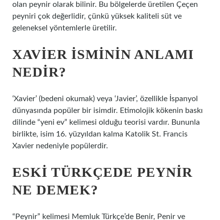
olan peynir olarak bilinir. Bu bölgelerde üretilen Çeçen
peyniri çok değerlidir, çünkü yüksek kaliteli süt ve
geleneksel yöntemlerle üretilir.
XAVIER ISMININ ANLAMI
NEDIR?
‘Xavier’ (bedeni okumak) veya ‘Javier’, özellikle İspanyol
dünyasında popüler bir isimdir. Etimolojik kökenin baskı
dilinde “yeni ev” kelimesi olduğu teorisi vardır. Bununla
birlikte, isim 16. yüzyıldan kalma Katolik St. Francis
Xavier nedeniyle popülerdir.
ESKI TÜRKÇEDE PEYNIR
NE DEMEK?
“Peynir” kelimesi Memluk Türkçe’de Benir, Penir ve