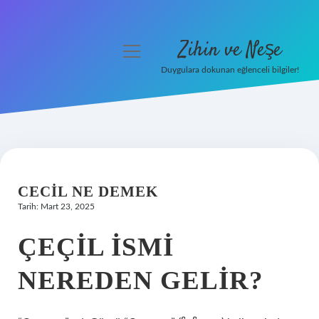
Zihin ve Neşe
menüyü
aç
Duygulara dokunan eğlenceli bilgiler!
Anasayfa
Gizlilik Politikası
Yasal Uyarı
CECIL NE DEMEK
Hakkımızda
Tarih: Mart 23, 2025
ÇEÇIL ISMI
NEREDEN GELIR?