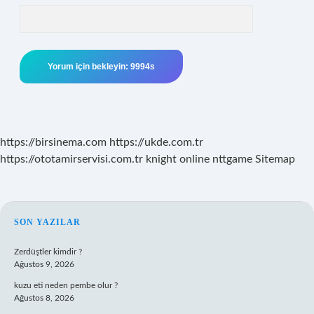
https://birsinema.com
https://ukde.com.tr
https://ototamirservisi.com.tr
knight online
nttgame
Sitemap
SIDEBAR
SON YAZILAR
Zerdüştler kimdir ?
Ağustos 9, 2026
kuzu eti neden pembe olur ?
Ağustos 8, 2026