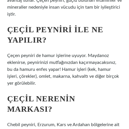
avantaj sunar. Çeçen peyniri, güçlü bulunan vitaminler ve
mineraller nedeniyle insan vücudu için tam bir iyileştirici
iştir.
ÇEÇIL PEYNIRI ILE NE
YAPILIR?
Çeçen peyniri de hamur işlerine uyuyor. Maydanoz
eklenirse, peynirinizi mutfağınızdan kaçırmayacaksınız,
bu da hamuru enfes yapar! Hamur işleri (kek, hamur
işleri, çörekler), omlet, makarna, kahvaltı ve diğer birçok
yer görülebilir.
ÇEÇIL NERENIN
MARKASI?
Chebil peyniri, Erzurum, Kars ve Ardahan bölgelerine ait