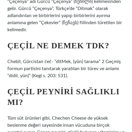
“Çeçenya” adı Gürcü “Çeçenya” (ჩეჩილი) kelimesinden
gelir. Gürcü “Çeçenya”, Türkçe’de “Ditmak” olarak
adlandırılan ve birbirlerini yapıp birbirlerini ayırma
anlamına gelen “Çekevler” (ჩეჩავს) fiilinden türetilen bir
kelimedir.
ÇEÇIL NE DEMEK TDK?
Chebil, Gürcistan čeč- “ditMek, (yün) tarama” 2 Geçmiş
formun partisini tanıtarak yaratılan bir türev ve anlamı
“didil, yün)” (Kegl s. 203: 531).
ÇEÇIL PEYNIRI SAĞLIKLI
MI?
Tüm süt ürünleri gibi, Chechen Cheese de yüksek
beslenme değeri sayesinde insan vücuduna birçok