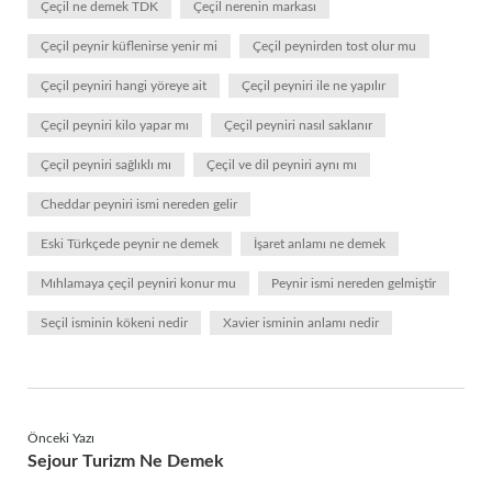
Çeçil ne demek TDK
Çeçil nerenin markası
Çeçil peynir küflenirse yenir mi
Çeçil peynirden tost olur mu
Çeçil peyniri hangi yöreye ait
Çeçil peyniri ile ne yapılır
Çeçil peyniri kilo yapar mı
Çeçil peyniri nasıl saklanır
Çeçil peyniri sağlıklı mı
Çeçil ve dil peyniri aynı mı
Cheddar peyniri ismi nereden gelir
Eski Türkçede peynir ne demek
İşaret anlamı ne demek
Mıhlamaya çeçil peyniri konur mu
Peynir ismi nereden gelmiştir
Seçil isminin kökeni nedir
Xavier isminin anlamı nedir
Önceki Yazı
Sejour Turizm Ne Demek