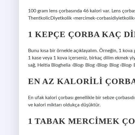
100 gram lens çorbasında 46 kalori var. Lens çorbasın
ThentkolicDiyetkolik ›mercimek-corbasidiyietkolik›
1 KEPÇE ÇORBA KAÇ D
Bunu kısa bir örnekle açıklayalım. Örneğin, 1 kova gi
1 kase veya 1 kova içerseniz, birkaç dilim ekmek yi
sağ, Heltia Bloghelia ›Blog› Blog ›Blog› Blog ›Blog› 
EN AZ KALORILI ÇORBA
En ufak kalori çorbası genellikle bir sebze çorbasıdır
ve kalori miktarı oldukça düşüktür.
1 TABAK MERCIMEK ÇO