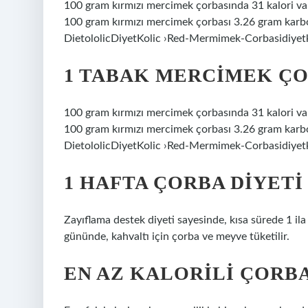
100 gram kırmızı mercimek çorbasında 31 kalori vard
100 gram kırmızı mercimek çorbası 3.26 gram karbonh
DietololicDiyetKolic ›Red-Mermimek-Corbasidiyet
1 TABAK MERCIMEK ÇO
100 gram kırmızı mercimek çorbasında 31 kalori vard
100 gram kırmızı mercimek çorbası 3.26 gram karbonh
DietololicDiyetKolic ›Red-Mermimek-Corbasidiyet
1 HAFTA ÇORBA DIYETI
Zayıflama destek diyeti sayesinde, kısa sürede 1 ila 
gününde, kahvaltı için çorba ve meyve tüketilir.
EN AZ KALORILI ÇORBA