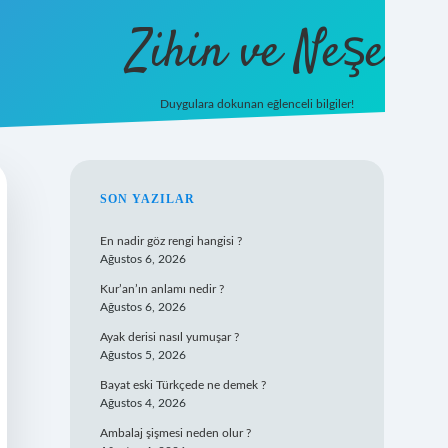
Zihin ve Neşe
Duygulara dokunan eğlenceli bilgiler!
hiltonbet giriş
SIDEBAR
SON YAZILAR
En nadir göz rengi hangisi ?
Ağustos 6, 2026
Kur’an’ın anlamı nedir ?
Ağustos 6, 2026
Ayak derisi nasıl yumuşar ?
Ağustos 5, 2026
Bayat eski Türkçede ne demek ?
Ağustos 4, 2026
Ambalaj şişmesi neden olur ?