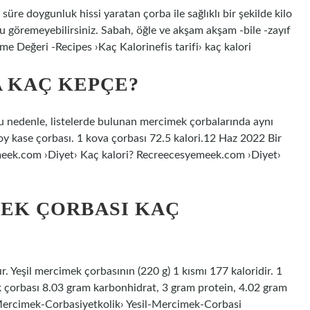
re doygunluk hissi yaratan çorba ile sağlıklı bir şekilde kilo
zu göremeyebilirsiniz. Sabah, öğle ve akşam akşam -bile -zayıf
nme Değeri -Recipes ›Kaç Kalorinefis tarifi› kaç kalori
A KAÇ KEPÇE?
Bu nedenle, listelerde bulunan mercimek çorbalarında aynı
oy kase çorbası. 1 kova çorbası 72.5 kalori.12 Haz 2022 Bir
emeek.com ›Diyet› Kaç kalori? Recreecesyemeek.com ›Diyet›
MEK ÇORBASI KAÇ
. Yeşil mercimek çorbasının (220 g) 1 kısmı 177 kaloridir. 1
k çorbası 8.03 gram karbonhidrat, 3 gram protein, 4.02 gram
il-Mercimek-Corbasiyetkolik› Yesil-Mercimek-Corbasi