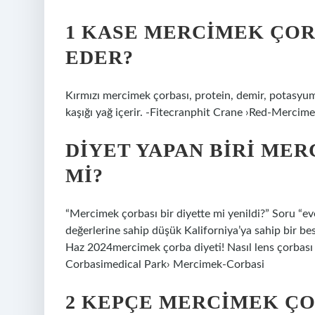
1 KASE MERCIMEK ÇOR
EDER?
Kırmızı mercimek çorbası, protein, demir, potasyum 
kaşığı yağ içerir. -Fitecranphit Crane ›Red-Merci
DIYET YAPAN BIRI MER
MI?
“Mercimek çorbası bir diyette mi yenildi?” Soru “eve
değerlerine sahip düşük Kaliforniya’ya sahip bir bes
Haz 2024mercimek çorba diyeti! Nasıl lens çorbası
Corbasimedical Park› Mercimek-Corbasi
2 KEPÇE MERCIMEK ÇO