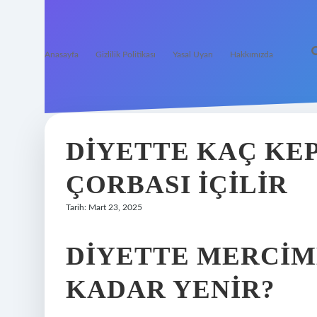
Anasayfa
Gizlilik Politikası
Yasal Uyarı
Hakkımızda
DIYETTE KAÇ KE
ÇORBASI İÇILIR
Tarih: Mart 23, 2025
DIYETTE MERCIM
KADAR YENIR?