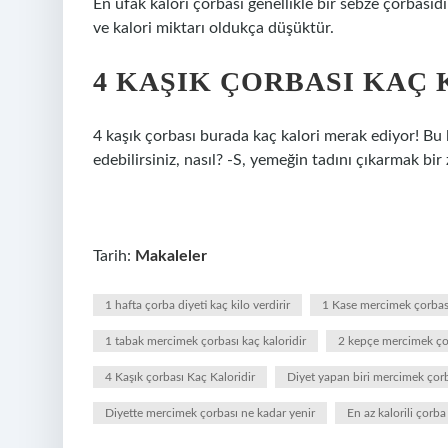
En ufak kalori çorbası genellikle bir sebze çorbasıdır
ve kalori miktarı oldukça düşüktür.
4 KAŞIK ÇORBASI KAÇ 
4 kaşık çorbası burada kaç kalori merak ediyor! Bu le
edebilirsiniz, nasıl? -S, yemeğin tadını çıkarmak bir 
Tarih:
Makaleler
1 hafta çorba diyeti kaç kilo verdirir
1 Kase mercimek çorbas
1 tabak mercimek çorbası kaç kaloridir
2 kepçe mercimek çor
4 Kaşık çorbası Kaç Kaloridir
Diyet yapan biri mercimek çorba
Diyette mercimek çorbası ne kadar yenir
En az kalorili çorba