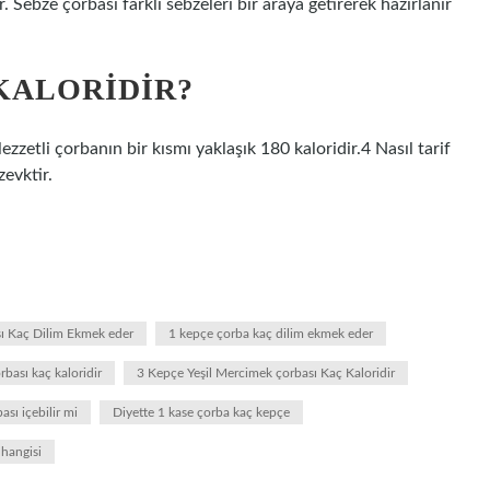
. Sebze çorbası farklı sebzeleri bir araya getirerek hazırlanır
KALORIDIR?
zzetli çorbanın bir kısmı yaklaşık 180 kaloridir.4 Nasıl tarif
zevktir.
ı Kaç Dilim Ekmek eder
1 kepçe çorba kaç dilim ekmek eder
bası kaç kaloridir
3 Kepçe Yeşil Mercimek çorbası Kaç Kaloridir
sı içebilir mi
Diyette 1 kase çorba kaç kepçe
 hangisi