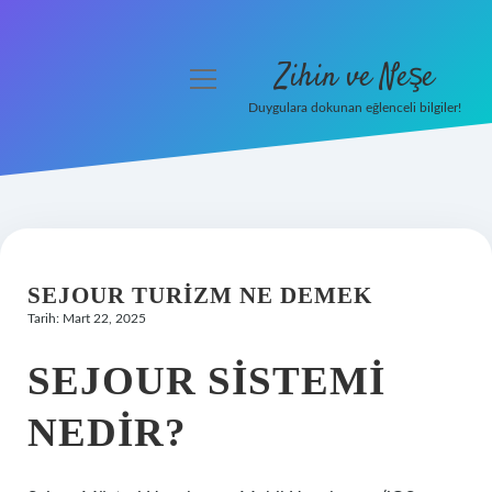
Zihin ve Neşe
menüyü
aç
Duygulara dokunan eğlenceli bilgiler!
Anasayfa
Gizlilik Politikası
Yasal Uyarı
SEJOUR TURIZM NE DEMEK
Hakkımızda
Tarih: Mart 22, 2025
SEJOUR SISTEMI
NEDIR?