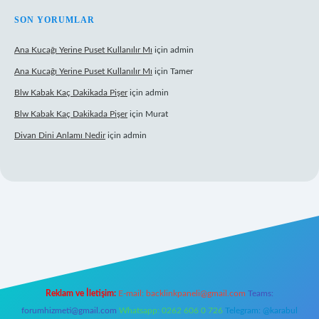
SON YORUMLAR
Ana Kucağı Yerine Puset Kullanılır Mı
için
admin
Ana Kucağı Yerine Puset Kullanılır Mı
için
Tamer
Blw Kabak Kaç Dakikada Pişer
için
admin
Blw Kabak Kaç Dakikada Pişer
için
Murat
Divan Dini Anlamı Nedir
için
admin
iş
Reklam ve İletişim:
E-mail:
backlinkpaneli@gmail.com
Teams:
forumhizmeti@gmail.com
Whatsapp: 0262 606 0 726
Telegram: @karabul