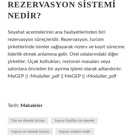
REZERVASYON SISTEMI
NEDIR?
Seyahat acentelerinin ana faaliyetlerinden biri
rezervasyon süreçleridir. Rezervasyon, turizm
şirketlerinde isimler sağlayarak rezerv ve kayıt sürecine
liderlik etmek anlamına gelir. Otel odalarındaki diğer
şirketler; Uçak koltukları, restoran masaları veya
salonlara önceden bir ayırma işlemi olarak adlandırılır.
MeGEP || ›Moduller_pdf || MeGEP || ›Moduller_pdf
Tarih:
Makaleler
Pax ne demek turizm
Sejour fiyatları ne demek
Sejour ne demek turizm
Sejour sistemi nedir