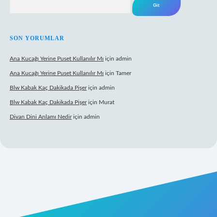
SON YORUMLAR
Ana Kucağı Yerine Puset Kullanılır Mı
için
admin
Ana Kucağı Yerine Puset Kullanılır Mı
için
Tamer
Blw Kabak Kaç Dakikada Pişer
için
admin
Blw Kabak Kaç Dakikada Pişer
için
Murat
Divan Dini Anlamı Nedir
için
admin
et giriş