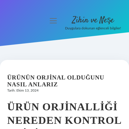
Zihin ve Neşe
menüyü
aç
Duygulara dokunan eğlenceli bilgiler!
Anasayfa
Gizlilik Politikası
Yasal Uyarı
ÜRÜNÜN ORJINAL OLDUĞUNU
Hakkımızda
NASIL ANLARIZ
Tarih: Ekim 13, 2024
ÜRÜN ORJINALLIĞI
NEREDEN KONTROL