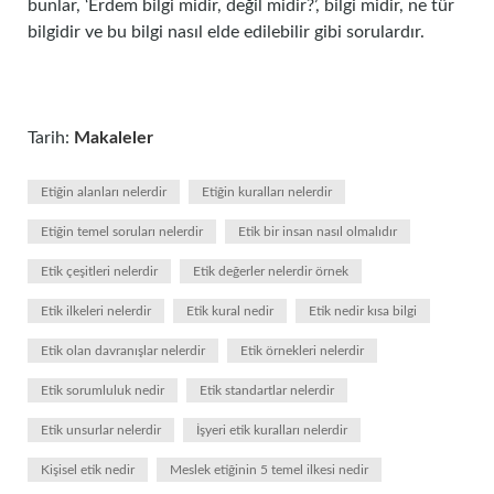
bunlar, ‘Erdem bilgi midir, değil midir?’, bilgi midir, ne tür
bilgidir ve bu bilgi nasıl elde edilebilir gibi sorulardır.
Tarih:
Makaleler
Etiğin alanları nelerdir
Etiğin kuralları nelerdir
Etiğin temel soruları nelerdir
Etik bir insan nasıl olmalıdır
Etik çeşitleri nelerdir
Etik değerler nelerdir örnek
Etik ilkeleri nelerdir
Etik kural nedir
Etik nedir kısa bilgi
Etik olan davranışlar nelerdir
Etik örnekleri nelerdir
Etik sorumluluk nedir
Etik standartlar nelerdir
Etik unsurlar nelerdir
İşyeri etik kuralları nelerdir
Kişisel etik nedir
Meslek etiğinin 5 temel ilkesi nedir