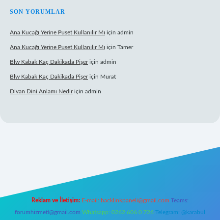
SON YORUMLAR
Ana Kucağı Yerine Puset Kullanılır Mı
için
admin
Ana Kucağı Yerine Puset Kullanılır Mı
için
Tamer
Blw Kabak Kaç Dakikada Pişer
için
admin
Blw Kabak Kaç Dakikada Pişer
için
Murat
Divan Dini Anlamı Nedir
için
admin
et giriş
Reklam ve İletişim:
E-mail:
backlinkpaneli@gmail.com
Teams:
forumhizmeti@gmail.com
Whatsapp: 0262 606 0 726
Telegram: @karabul