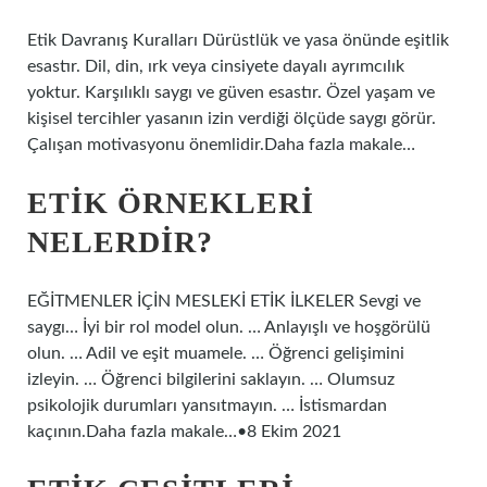
Etik Davranış Kuralları Dürüstlük ve yasa önünde eşitlik
esastır. Dil, din, ırk veya cinsiyete dayalı ayrımcılık
yoktur. Karşılıklı saygı ve güven esastır. Özel yaşam ve
kişisel tercihler yasanın izin verdiği ölçüde saygı görür.
Çalışan motivasyonu önemlidir.Daha fazla makale…
ETIK ÖRNEKLERI
NELERDIR?
EĞİTMENLER İÇİN MESLEKİ ETİK İLKELER Sevgi ve
saygı… İyi bir rol model olun. … Anlayışlı ve hoşgörülü
olun. … Adil ve eşit muamele. … Öğrenci gelişimini
izleyin. … Öğrenci bilgilerini saklayın. … Olumsuz
psikolojik durumları yansıtmayın. … İstismardan
kaçının.Daha fazla makale…•8 Ekim 2021