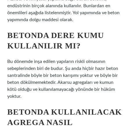
endüstrinin birçok alanında kullanılır. Bunlardan en
önemlileri aşağıda listelenmiştir. Yol yapımında ve beton
yapımında dolgu maddesi olarak.
BETONDA DERE KUMU
KULLANILIR MI?
Bu dönemde inşa edilen yapıların riskli olmasının
sebeplerinden biri de budur. Şu anda hiçbir hazır beton
santralinde böyle bir beton karışımı yoktur ve böyle bir
beton dökülmemektedir. Akarsu agregaları ve kumun
kötü olduğu ve kullanılamayacağı yönünde bir hüküm
yoktur.
BETONDA KULLANILACAK
AGREGA NASIL