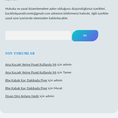
Hukuka ve yasal düzenlemelere aykırı olduğunu düşündüğünüz içerikleri,
backlinkpanelicomtr@gmail.com
adresine bildirmeniz halinde, ilgili içerikler
yasal süre içerisinde sitemizden kaldırılacaktır.
Arama
SON YORUMLAR
Ana Kucağı Yerine Puset Kullanılır Mı
için
admin
Ana Kucağı Yerine Puset Kullanılır Mı
için
Tamer
Blw Kabak Kaç Dakikada Pişer
için
admin
Blw Kabak Kaç Dakikada Pişer
için
Murat
Divan Dini Anlamı Nedir
için
admin