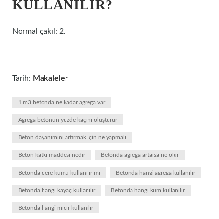
KULLANILIR?
Normal çakıl: 2.
Tarih:
Makaleler
1 m3 betonda ne kadar agrega var
Agrega betonun yüzde kaçını oluşturur
Beton dayanımını artırmak için ne yapmalı
Beton katkı maddesi nedir
Betonda agrega artarsa ne olur
Betonda dere kumu kullanılır mı
Betonda hangi agrega kullanılır
Betonda hangi kayaç kullanılır
Betonda hangi kum kullanılır
Betonda hangi mıcır kullanılır