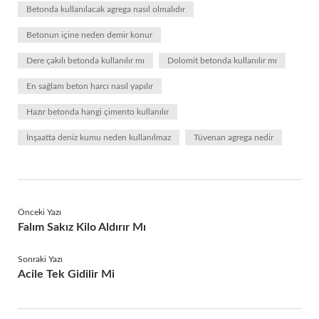
Betonda kullanılacak agrega nasıl olmalıdır
Betonun içine neden demir konur
Dere çakılı betonda kullanılır mı
Dolomit betonda kullanılır mı
En sağlam beton harcı nasıl yapılır
Hazır betonda hangi çimento kullanılır
İnşaatta deniz kumu neden kullanılmaz
Tüvenan agrega nedir
Önceki Yazı
Falım Sakız Kilo Aldırır Mı
Sonraki Yazı
Acile Tek Gidilir Mi