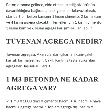
Beton oranına gelince, elde etmek istediğiniz ürünün
dayanıklılığına bağlıdır, ancak genel bir kılavuz olarak,
standart bir beton karışımı 1 kısım çimento, 2 kısım kum
ve 4 kısım agrega olacaktır. Temeller için 1 kısım çimento,
3 kısım kum ve 6 kısım agrega karışımı kullanılabilir.
TÜVENAN AGREGA NEDIR?
Tuvenan agregası: Akarsulardan çıkarılan kum-çakıl
karışık bir malzemedir. Çakıl: Kırılmış taştan çıkarılan
agregalar. Taşunu (Filler) 0.
1 M3 BETONDA NE KADAR
AGREGA VAR?
✓ 1 m3 = 1000 dm3 = çimento hacmi + su hacmi + hava
hacmi + agrega hacmi. * Toplam agrega dışı hacim =