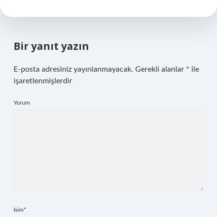
Bir yanıt yazın
E-posta adresiniz yayınlanmayacak.
Gerekli alanlar
*
ile
işaretlenmişlerdir
Yorum
İsim*