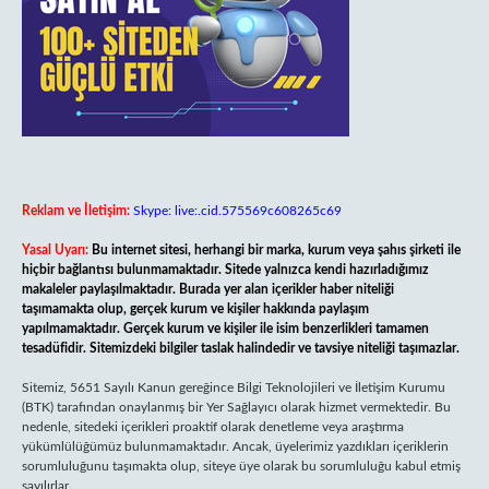
Reklam ve İletişim:
Skype: live:.cid.575569c608265c69
Yasal Uyarı:
Bu internet sitesi, herhangi bir marka, kurum veya şahıs şirketi ile
hiçbir bağlantısı bulunmamaktadır. Sitede yalnızca kendi hazırladığımız
makaleler paylaşılmaktadır. Burada yer alan içerikler haber niteliği
taşımamakta olup, gerçek kurum ve kişiler hakkında paylaşım
yapılmamaktadır. Gerçek kurum ve kişiler ile isim benzerlikleri tamamen
tesadüfidir. Sitemizdeki bilgiler taslak halindedir ve tavsiye niteliği taşımazlar.
Sitemiz, 5651 Sayılı Kanun gereğince Bilgi Teknolojileri ve İletişim Kurumu
(BTK) tarafından onaylanmış bir Yer Sağlayıcı olarak hizmet vermektedir. Bu
nedenle, sitedeki içerikleri proaktif olarak denetleme veya araştırma
yükümlülüğümüz bulunmamaktadır. Ancak, üyelerimiz yazdıkları içeriklerin
sorumluluğunu taşımakta olup, siteye üye olarak bu sorumluluğu kabul etmiş
sayılırlar.