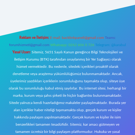
t giriş
Reklam ve İletişim:
E-mail:
backlinkpaneli@gmail.com
Teams:
forumhizmeti@gmail.com
Whatsapp: 0262 606 0 726
Telegram: @karabul
Yasal Uyarı:
Sitemiz, 5651 Sayılı Kanun gereğince Bilgi Teknolojileri ve
İletişim Kurumu (BTK) tarafından onaylanmış bir Yer Sağlayıcı olarak
hizmet vermektedir. Bu nedenle, sitedeki içerikleri proaktif olarak
denetleme veya araştırma yükümlülüğümüz bulunmamaktadır. Ancak,
üyelerimiz yazdıkları içeriklerin sorumluluğunu taşımakta olup, siteye üye
olarak bu sorumluluğu kabul etmiş sayılırlar. Bu internet sitesi, herhangi bir
marka, kurum veya şahıs şirketi ile hiçbir bağlantısı bulunmamaktadır.
Sitede yalnızca kendi hazırladığımız makaleler paylaşılmaktadır. Burada yer
alan içerikler haber niteliği taşımamakta olup, gerçek kurum ve kişiler
hakkında paylaşım yapılmamaktadır. Gerçek kurum ve kişiler ile isim
benzerlikleri tamamen tesadüfidir. Sitemiz, kar amacı gütmeyen ve
tamamen ücretsiz bir bilgi paylaşım platformudur. Hukuka ve yasal