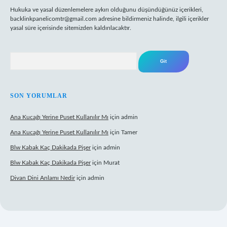
Hukuka ve yasal düzenlemelere aykırı olduğunu düşündüğünüz içerikleri,
backlinkpanelicomtr@gmail.com
adresine bildirmeniz halinde, ilgili içerikler
yasal süre içerisinde sitemizden kaldırılacaktır.
Arama
SON YORUMLAR
Ana Kucağı Yerine Puset Kullanılır Mı
için
admin
Ana Kucağı Yerine Puset Kullanılır Mı
için
Tamer
Blw Kabak Kaç Dakikada Pişer
için
admin
Blw Kabak Kaç Dakikada Pişer
için
Murat
Divan Dini Anlamı Nedir
için
admin