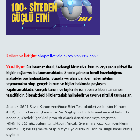
Reklam ve İletişim:
Skype: live:.cid.575569c608265c69
Yasal Uyarı:
Bu internet sitesi, herhangi bir marka, kurum veya şahıs şirketi ile
hiçbir bağlantısı bulunmamaktadır. Sitede yalnızca kendi hazırladığımız
makaleler paylaşılmaktadır. Burada yer alan içerikler haber niteliği
taşımamakta olup, gerçek kurum ve kişiler hakkında paylaşım
yapılmamaktadır. Gerçek kurum ve kişiler ile isim benzerlikleri tamamen
tesadüfidir. Sitemizdeki bilgiler taslak halindedir ve tavsiye niteliği taşımazlar.
Sitemiz, 5651 Sayılı Kanun gereğince Bilgi Teknolojileri ve İletişim Kurumu
(BTK) tarafından onaylanmış bir Yer Sağlayıcı olarak hizmet vermektedir. Bu
nedenle, sitedeki içerikleri proaktif olarak denetleme veya araştırma
yükümlülüğümüz bulunmamaktadır. Ancak, üyelerimiz yazdıkları içeriklerin
sorumluluğunu taşımakta olup, siteye üye olarak bu sorumluluğu kabul etmiş
sayılırlar.