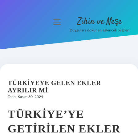
Zihin ve Neşe
menüyü
aç
Duygulara dokunan eğlenceli bilgiler!
Anasayfa
Gizlilik Politikası
Yasal Uyarı
TÜRKIYEYE GELEN EKLER
Hakkımızda
AYRILIR MI
Tarih: Kasım 30, 2024
TÜRKIYE’YE
GETIRILEN EKLER