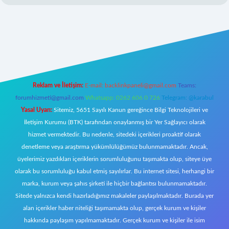
et giriş
Reklam ve İletişim:
E-mail:
backlinkpaneli@gmail.com
Teams:
forumhizmeti@gmail.com
Whatsapp: 0262 606 0 726
Telegram: @karabul
Yasal Uyarı:
Sitemiz, 5651 Sayılı Kanun gereğince Bilgi Teknolojileri ve
İletişim Kurumu (BTK) tarafından onaylanmış bir Yer Sağlayıcı olarak
hizmet vermektedir. Bu nedenle, sitedeki içerikleri proaktif olarak
denetleme veya araştırma yükümlülüğümüz bulunmamaktadır. Ancak,
üyelerimiz yazdıkları içeriklerin sorumluluğunu taşımakta olup, siteye üye
olarak bu sorumluluğu kabul etmiş sayılırlar. Bu internet sitesi, herhangi bir
marka, kurum veya şahıs şirketi ile hiçbir bağlantısı bulunmamaktadır.
Sitede yalnızca kendi hazırladığımız makaleler paylaşılmaktadır. Burada yer
alan içerikler haber niteliği taşımamakta olup, gerçek kurum ve kişiler
hakkında paylaşım yapılmamaktadır. Gerçek kurum ve kişiler ile isim