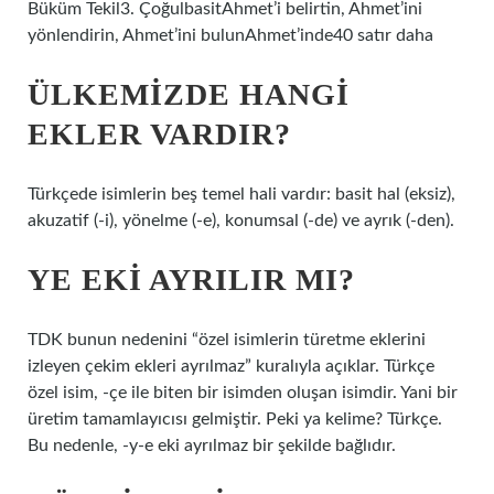
Büküm Tekil3. ÇoğulbasitAhmet’i belirtin, Ahmet’ini
yönlendirin, Ahmet’ini bulunAhmet’inde40 satır daha
ÜLKEMIZDE HANGI
EKLER VARDIR?
Türkçede isimlerin beş temel hali vardır: basit hal (eksiz),
akuzatif (-i), yönelme (-e), konumsal (-de) ve ayrık (-den).
YE EKI AYRILIR MI?
TDK bunun nedenini “özel isimlerin türetme eklerini
izleyen çekim ekleri ayrılmaz” kuralıyla açıklar. Türkçe
özel isim, -çe ile biten bir isimden oluşan isimdir. Yani bir
üretim tamamlayıcısı gelmiştir. Peki ya kelime? Türkçe.
Bu nedenle, -y-e eki ayrılmaz bir şekilde bağlıdır.