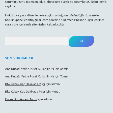
sorumluluğunu taşımakta olup, siteye üye olarak bu sorumluluğu kabul etmiş
sayılırlar.
Hukuka ve yasal düzenlemelere aykırı olduğunu düşündüğünüz içerikleri,
backlinkpanelicomtr@gmail.com
adresine bildirmeniz halinde, ilgili içerikler
yasal süre içerisinde sitemizden kaldırılacaktır.
Arama
SON YORUMLAR
Ana Kucağı Yerine Puset Kullanılır Mı
için
admin
Ana Kucağı Yerine Puset Kullanılır Mı
için
Tamer
Blw Kabak Kaç Dakikada Pişer
için
admin
Blw Kabak Kaç Dakikada Pişer
için
Murat
Divan Dini Anlamı Nedir
için
admin