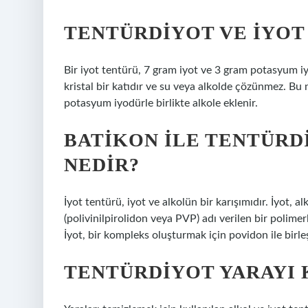
TENTÜRDIYOT VE IYOT 
Bir iyot tentürü, 7 gram iyot ve 3 gram potasyum iyo
kristal bir katıdır ve su veya alkolde çözünmez. Bu 
potasyum iyodürle birlikte alkole eklenir.
BATIKON ILE TENTÜRD
NEDIR?
İyot tentürü, iyot ve alkolün bir karışımıdır. İyot,
(polivinilpirolidon veya PVP) adı verilen bir polimer
İyot, bir kompleks oluşturmak için povidon ile birleşt
TENTÜRDIYOT YARAYI