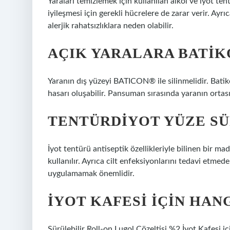
Yaraları temizlemek için kullanılan alkol ve iyot t
iyileşmesi için gerekli hücrelere de zarar verir. Ayrı
alerjik rahatsızlıklara neden olabilir.
AÇIK YARALARA BATIK
Yaranın dış yüzeyi BATICON® ile silinmelidir. Bati
hasarı oluşabilir. Pansuman sırasında yaranın ortası
TENTÜRDIYOT YÜZE S
İyot tentürü antiseptik özellikleriyle bilinen bir ma
kullanılır. Ayrıca cilt enfeksiyonlarını tedavi etmed
uygulamamak önemlidir.
İYOT KAFESI IÇIN HAN
Sürülebilir Roll-on Lugol Çözeltisi %2 İyot Kafesi iç