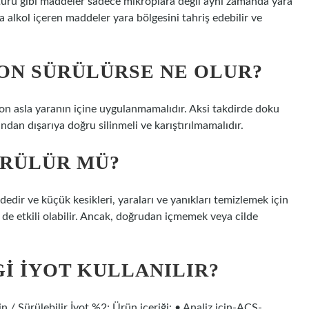
entürü gibi maddeler sadece mikroplara değil aynı zamanda yara
ca alkol içeren maddeler yara bölgesini tahriş edebilir ve
ON SÜRÜLÜRSE NE OLUR?
kon asla yaranın içine uygulanmamalıdır. Aksi takdirde doku
ndan dışarıya doğru silinmeli ve karıştırılmamalıdır.
ÜRÜLÜR MÜ?
ddedir ve küçük kesikleri, yaraları ve yanıkları temizlemek için
e de etkili olabilir. Ancak, doğrudan içmemek veya cilde
GI IYOT KULLANILIR?
in / Sürülebilir İyot %2; Ürün içeriği: • Analiz için-ACS-