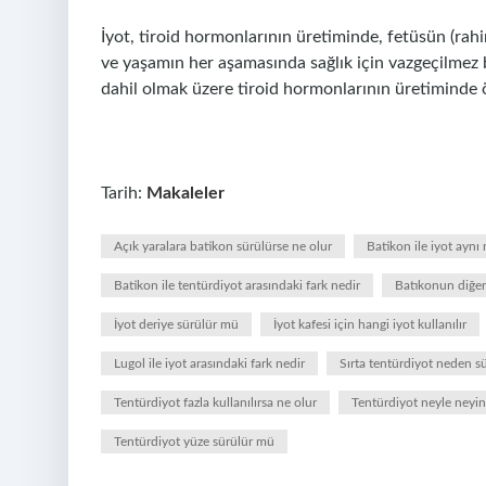
İyot, tiroid hormonlarının üretiminde, fetüsün (rah
ve yaşamın her aşamasında sağlık için vazgeçilmez bir
dahil olmak üzere tiroid hormonlarının üretiminde ö
Tarih:
Makaleler
Açık yaralara batikon sürülürse ne olur
Batikon ile iyot aynı 
Batikon ile tentürdiyot arasındaki fark nedir
Batıkonun diğer
İyot deriye sürülür mü
İyot kafesi için hangi iyot kullanılır
Lugol ile iyot arasındaki fark nedir
Sırta tentürdiyot neden s
Tentürdiyot fazla kullanılırsa ne olur
Tentürdiyot neyle neyin
Tentürdiyot yüze sürülür mü