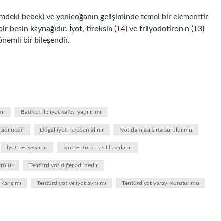
imdeki bebek) ve yenidoğanın gelişiminde temel bir elementtir
 besin kaynağıdır. İyot, tiroksin (T4) ve triiyodotironin (T3)
nemli bir bileşendir.
mı
Batikon ile iyot kafesi yapılır mı
 adı nedir
Doğal iyot nereden alınır
İyot damlası sırta sürülür mü
İyot ne işe yarar
İyot tentürü nasıl hazırlanır
ürülür
Tentürdiyot diğer adı nedir
 karışımı
Tentürdiyot ve iyot aynı mı
Tentürdiyot yarayı kurutur mu