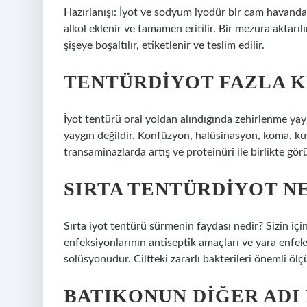
Hazırlanışı: İyot ve sodyum iyodür bir cam havanda i
alkol eklenir ve tamamen eritilir. Bir mezura aktarıl
şişeye boşaltılır, etiketlenir ve teslim edilir.
TENTÜRDIYOT FAZLA K
İyot tentürü oral yoldan alındığında zehirlenme ya
yaygın değildir. Konfüzyon, halüsinasyon, koma, kusm
transaminazlarda artış ve proteinüri ile birlikte görü
SIRTA TENTÜRDIYOT N
Sırta iyot tentürü sürmenin faydası nedir? Sizin için
enfeksiyonlarının antiseptik amaçları ve yara enfek
solüsyonudur. Ciltteki zararlı bakterileri önemli ölçü
BATIKONUN DIĞER ADI