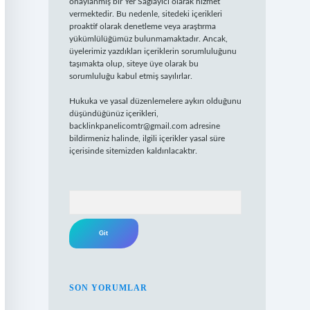
onaylanmış bir Yer Sağlayıcı olarak hizmet
vermektedir. Bu nedenle, sitedeki içerikleri
proaktif olarak denetleme veya araştırma
yükümlülüğümüz bulunmamaktadır. Ancak,
üyelerimiz yazdıkları içeriklerin sorumluluğunu
taşımakta olup, siteye üye olarak bu
sorumluluğu kabul etmiş sayılırlar.
Hukuka ve yasal düzenlemelere aykırı olduğunu
düşündüğünüz içerikleri,
backlinkpanelicomtr@gmail.com
adresine
bildirmeniz halinde, ilgili içerikler yasal süre
içerisinde sitemizden kaldırılacaktır.
Arama
SON YORUMLAR