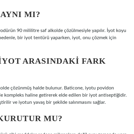
AYNI MI?
dürün 90 mililitre saf alkolde çözülmesiyle yapılır. İyot koyu
nedenle, bir iyot tentürü yaparken, iyot, onu çözmek için
IYOT ARASINDAKI FARK
 alkolde çözünmüş halde bulunur. Baticone, iyotu povidon
le kompleks haline getirerek elde edilen bir iyot antiseptiğidir.
irilir ve iyotun yavaş bir şekilde salınmasını sağlar.
 KURUTUR MU?