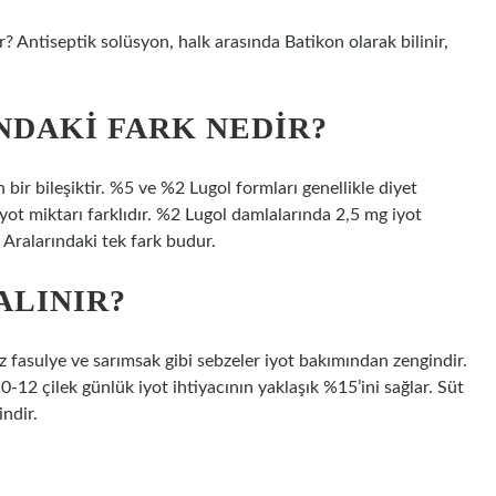
 Antiseptik solüsyon, halk arasında Batikon olarak bilinir,
NDAKI FARK NEDIR?
ir bileşiktir. %5 ve %2 Lugol formları genellikle diyet
ri iyot miktarı farklıdır. %2 Lugol damlalarında 2,5 mg iyot
 Aralarındaki tek fark budur.
ALINIR?
az fasulye ve sarımsak gibi sebzeler iyot bakımından zengindir.
0-12 çilek günlük iyot ihtiyacının yaklaşık %15’ini sağlar. Süt
ndir.