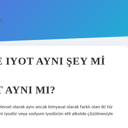
 IYOT AYNI ŞEY MI
 AYNI MI?
şlevsel olarak aynı ancak kimyasal olarak farklı olan iki tür
yum iyodür veya sodyum iyodürün etil alkolde çözülmesiyle