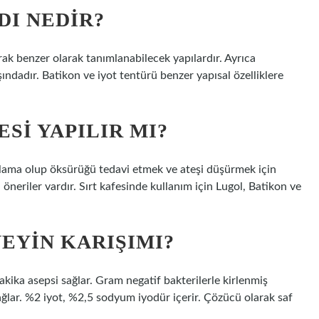
DI NEDIR?
rak benzer olarak tanımlanabilecek yapılardır. Ayrıca
şındadır. Batikon ve iyot tentürü benzer yapısal özelliklere
SI YAPILIR MI?
lama olup öksürüğü tedavi etmek ve ateşi düşürmek için
ı öneriler vardır. Sırt kafesinde kullanım için Lugol, Batikon ve
EYIN KARIŞIMI?
akika asepsi sağlar. Gram negatif bakterilerle kirlenmiş
ağlar. %2 iyot, %2,5 sodyum iyodür içerir. Çözücü olarak saf