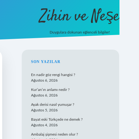
Zihin ve Neşe
Duygulara dokunan eğlenceli bilgiler!
hiltonbet g
SIDEBAR
SON YAZILAR
En nadir göz rengi hangisi ?
Ağustos 6, 2026
Kur’an’ın anlamı nedir ?
Ağustos 6, 2026
Ayak derisi nasıl yumuşar ?
Ağustos 5, 2026
Bayat eski Türkçede ne demek ?
Ağustos 4, 2026
Ambalaj şişmesi neden olur ?