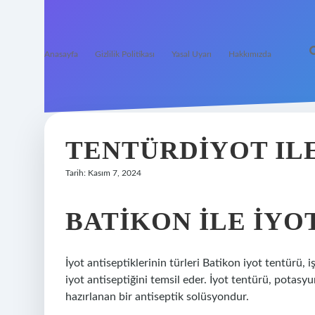
Anasayfa
Gizlilik Politikası
Yasal Uyarı
Hakkımızda
TENTÜRDIYOT ILE
Tarih: Kasım 7, 2024
BATIKON ILE IYOT
İyot antiseptiklerinin türleri Batikon iyot tentürü, i
iyot antiseptiğini temsil eder. İyot tentürü, potas
hazırlanan bir antiseptik solüsyondur.