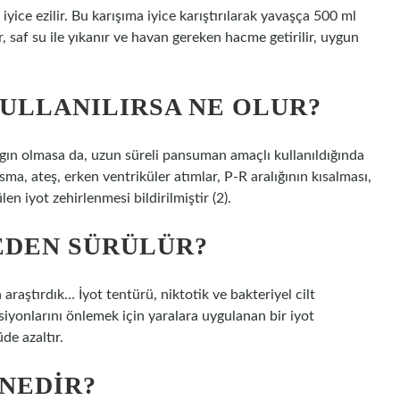
yice ezilir. Bu karışıma iyice karıştırılarak yavaşça 500 ml
ır, saf su ile yıkanır ve havan gereken hacme getirilir, uygun
ULLANILIRSA NE OLUR?
ygın olmasa da, uzun süreli pansuman amaçlı kullanıldığında
a, ateş, erken ventriküler atımlar, P-R aralığının kısalması,
len iyot zehirlenmesi bildirilmiştir (2).
EDEN SÜRÜLÜR?
 araştırdık… İyot tentürü, niktotik ve bakteriyel cilt
siyonlarını önlemek için yaralara uygulanan bir iyot
de azaltır.
 NEDIR?