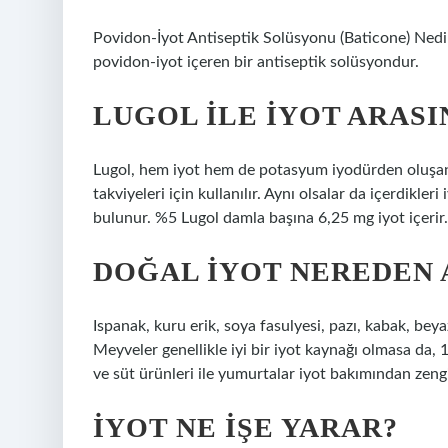
Povidon-İyot Antiseptik Solüsyonu (Baticone) Nedir?
povidon-iyot içeren bir antiseptik solüsyondur.
LUGOL ILE IYOT ARASI
Lugol, hem iyot hem de potasyum iyodürden oluşan b
takviyeleri için kullanılır. Aynı olsalar da içerdikle
bulunur. %5 Lugol damla başına 6,25 mg iyot içerir.
DOĞAL IYOT NEREDEN 
Ispanak, kuru erik, soya fasulyesi, pazı, kabak, bey
Meyveler genellikle iyi bir iyot kaynağı olmasa da, 1
ve süt ürünleri ile yumurtalar iyot bakımından zengi
İYOT NE IŞE YARAR?