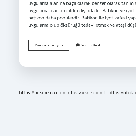
uygulama alanına bağlı olarak benzer olarak tanımla
uygulama alanları cildin dışındadır. Batikon ve iyo
batikon daha popülerdir. Batikon ile iyot kafesi ya
uygulama olup öksürüğü tedavi etmek ve ateşi düşü
Tentürdiyot
Devamını okuyun
Yorum Bırak
Ile
Iyot
Aynı
Şey
Mi
https://birsinema.com
https://ukde.com.tr
https://otota