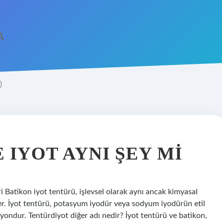
Ü
 IYOT AYNI ŞEY MI
eri Batikon iyot tentürü, işlevsel olarak aynı ancak kimyasal
 eder. İyot tentürü, potasyum iyodür veya sodyum iyodürün etil
syondur. Tentürdiyot diğer adı nedir? İyot tentürü ve batikon,