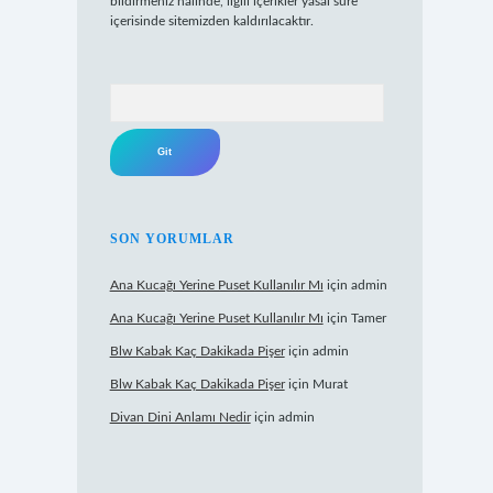
bildirmeniz halinde, ilgili içerikler yasal süre
içerisinde sitemizden kaldırılacaktır.
Arama
SON YORUMLAR
Ana Kucağı Yerine Puset Kullanılır Mı
için
admin
Ana Kucağı Yerine Puset Kullanılır Mı
için
Tamer
Blw Kabak Kaç Dakikada Pişer
için
admin
Blw Kabak Kaç Dakikada Pişer
için
Murat
Divan Dini Anlamı Nedir
için
admin