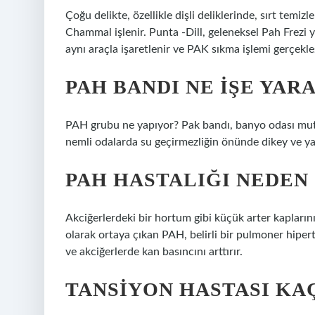
Çoğu delikte, özellikle dişli deliklerinde, sırt temizl
Chammal işlenir. Punta -Dill, geleneksel Pah Frezi yer
aynı araçla işaretlenir ve PAK sıkma işlemi gerçekleşt
PAH BANDI NE IŞE YAR
PAH grubu ne yapıyor? Pak bandı, banyo odası mutfa
nemli odalarda su geçirmezliğin önünde dikey ve yata
PAH HASTALIĞI NEDEN
Akciğerlerdeki bir hortum gibi küçük arter kapların
olarak ortaya çıkan PAH, belirli bir pulmoner hiper
ve akciğerlerde kan basıncını arttırır.
TANSIYON HASTASI KAÇ