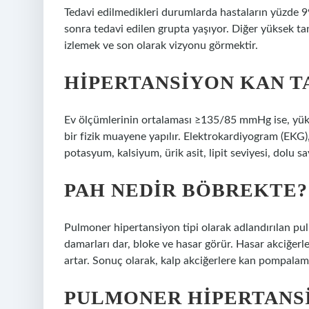
Tedavi edilmedikleri durumlarda hastaların yüzde 99’
sonra tedavi edilen grupta yaşıyor. Diğer yüksek 
izlemek ve son olarak vizyonu görmektir.
HIPERTANSIYON KAN T
Ev ölçümlerinin ortalaması ≥135/85 mmHg ise, yükse
bir fizik muayene yapılır. Elektrokardiyogram (EKG),
potasyum, kalsiyum, ürik asit, lipit seviyesi, dolu say
PAH NEDIR BÖBREKTE?
Pulmoner hipertansiyon tipi olarak adlandırılan pu
damarları dar, bloke ve hasar görür. Hasar akciğerle
artar. Sonuç olarak, kalp akciğerlere kan pompalama
PULMONER HIPERTANSI