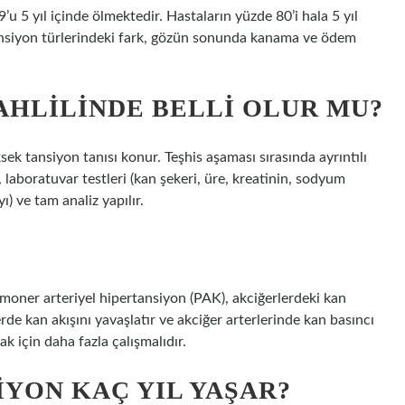
u 5 yıl içinde ölmektedir. Hastaların yüzde 80’i hala 5 yıl
tansiyon türlerindeki fark, gözün sonunda kanama ve ödem
AHLILINDE BELLI OLUR MU?
k tansiyon tanısı konur. Teşhis aşaması sırasında ayrıntılı
 laboratuvar testleri (kan şekeri, üre, kreatinin, sodyum
ı) ve tam analiz yapılır.
lmoner arteriyel hipertansiyon (PAK), akciğerlerdeki kan
rde kan akışını yavaşlatır ve akciğer arterlerinde kan basıncı
k için daha fazla çalışmalıdır.
YON KAÇ YIL YAŞAR?