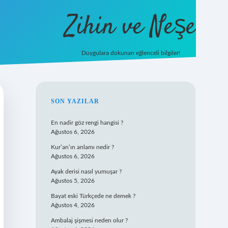
Zihin ve Neşe
Duygulara dokunan eğlenceli bilgiler!
hiltonbet giriş
SIDEBAR
SON YAZILAR
En nadir göz rengi hangisi ?
Ağustos 6, 2026
Kur’an’ın anlamı nedir ?
Ağustos 6, 2026
Ayak derisi nasıl yumuşar ?
Ağustos 5, 2026
Bayat eski Türkçede ne demek ?
Ağustos 4, 2026
Ambalaj şişmesi neden olur ?