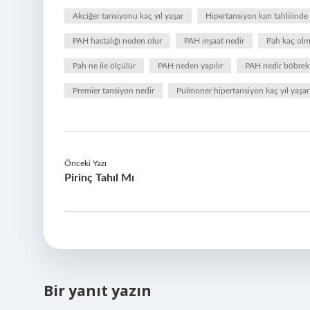
Akciğer tansiyonu kaç yıl yaşar
Hipertansiyon kan tahlilinde 
PAH hastalığı neden olur
PAH inşaat nedir
Pah kaç olm
Pah ne ile ölçülür
PAH neden yapılır
PAH nedir böbrek
Premier tansiyon nedir
Pulmoner hipertansiyon kaç yıl yaşar
Önceki Yazı
Pirinç Tahıl Mı
Bir yanıt yazın