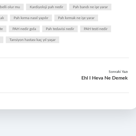
belli olur mu
Kardiyoloji pah nedir
Pah bandı ne işe yarar
alı
Pah kırma nasıl yapılır
Pah kırmak ne işe yarar
te
PAH nedir gıda
Pah tedavisi nedir
PAH testi nedir
Tansiyon hastası kaç yıl yaşar
Sonraki Yazı
Ehl I Heva Ne Demek