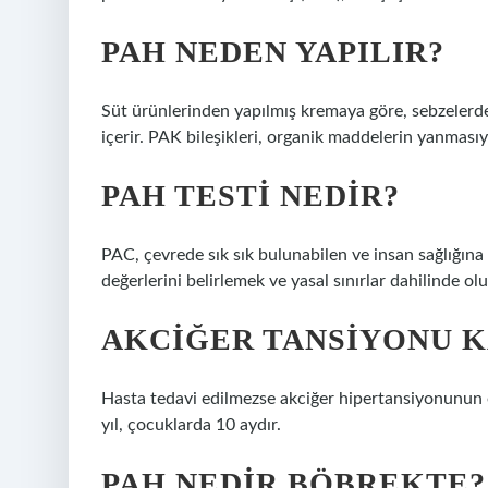
PAH NEDEN YAPILIR?
Süt ürünlerinden yapılmış kremaya göre, sebzelerd
içerir. PAK bileşikleri, organik maddelerin yanmasıy
PAH TESTI NEDIR?
PAC, çevrede sık sık bulunabilen ve insan sağlığına 
değerlerini belirlemek ve yasal sınırlar dahilinde ol
AKCIĞER TANSIYONU K
Hasta tedavi edilmezse akciğer hipertansiyonunun ömr
yıl, çocuklarda 10 aydır.
PAH NEDIR BÖBREKTE?