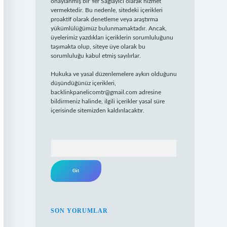
onaylanmış bir Yer Sağlayıcı olarak hizmet
vermektedir. Bu nedenle, sitedeki içerikleri
proaktif olarak denetleme veya araştırma
yükümlülüğümüz bulunmamaktadır. Ancak,
üyelerimiz yazdıkları içeriklerin sorumluluğunu
taşımakta olup, siteye üye olarak bu
sorumluluğu kabul etmiş sayılırlar.
Hukuka ve yasal düzenlemelere aykırı olduğunu
düşündüğünüz içerikleri,
backlinkpanelicomtr@gmail.com
adresine
bildirmeniz halinde, ilgili içerikler yasal süre
içerisinde sitemizden kaldırılacaktır.
Arama
SON YORUMLAR