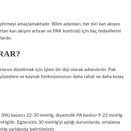
eştirmeyi amaçlamaktadır. Bilim adamları, her biri kan akışını
rtan kan akışını artıran ve PAK kontrolü için ilaç tedavilerini
lardır.
RAR?
arını düzeltmek için işlem bir dişi olarak adlandırılır. Pak
ı yüzeylere ve kaynak fonksiyonunun daha rahat ve daha kolay
inin (PA) basıncı 22-30 mmHg, diyastolik PA baskısı 9-22 mmHg
mHg’dir. Egzersizin 30 mmHg’yi aştığı durumlarda, ortalama
g varlığında belirtilmiştir.