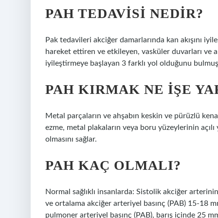
PAH TEDAVISI NEDIR?
Pak tedavileri akciğer damarlarında kan akışını iyil
hareket ettiren ve etkileyen, vasküler duvarları ve a
iyileştirmeye başlayan 3 farklı yol olduğunu bulmuş
PAH KIRMAK NE IŞE YA
Metal parçaların ve ahşabın keskin ve pürüzlü kenarl
ezme, metal plakaların veya boru yüzeylerinin açıl
olmasını sağlar.
PAH KAÇ OLMALI?
Normal sağlıklı insanlarda: Sistolik akciğer arter
ve ortalama akciğer arteriyel basınç (PAB) 15-18 m
pulmoner arteriyel basınç (PAB), barış içinde 25 mmH