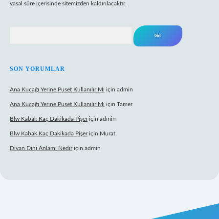
yasal süre içerisinde sitemizden kaldırılacaktır.
Arama
SON YORUMLAR
Ana Kucağı Yerine Puset Kullanılır Mı
için
admin
Ana Kucağı Yerine Puset Kullanılır Mı
için
Tamer
Blw Kabak Kaç Dakikada Pişer
için
admin
Blw Kabak Kaç Dakikada Pişer
için
Murat
Divan Dini Anlamı Nedir
için
admin
t giriş