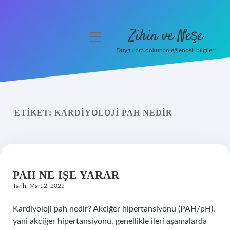
Zihin ve Neşe
menüyü
aç
Duygulara dokunan eğlenceli bilgiler!
Anasayfa
Gizlilik Politikası
ETIKET:
KARDIYOLOJI PAH NEDIR
Yasal Uyarı
Hakkımızda
PAH NE IŞE YARAR
Tarih: Mart 2, 2025
Kardiyoloji pah nedir? Akciğer hipertansiyonu (PAH/pH),
yani akciğer hipertansiyonu, genellikle ileri aşamalarda