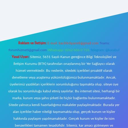
nbet giriş
Reklam ve İletişim:
E-mail:
backlinkpaneli@gmail.com
Teams:
forumhizmeti@gmail.com
Whatsapp: 0262 606 0 726
Telegram: @karabul
Yasal Uyarı:
Sitemiz, 5651 Sayılı Kanun gereğince Bilgi Teknolojileri ve
İletişim Kurumu (BTK) tarafından onaylanmış bir Yer Sağlayıcı olarak
hizmet vermektedir. Bu nedenle, sitedeki içerikleri proaktif olarak
denetleme veya araştırma yükümlülüğümüz bulunmamaktadır. Ancak,
üyelerimiz yazdıkları içeriklerin sorumluluğunu taşımakta olup, siteye üye
olarak bu sorumluluğu kabul etmiş sayılırlar. Bu internet sitesi, herhangi bir
marka, kurum veya şahıs şirketi ile hiçbir bağlantısı bulunmamaktadır.
Sitede yalnızca kendi hazırladığımız makaleler paylaşılmaktadır. Burada yer
alan içerikler haber niteliği taşımamakta olup, gerçek kurum ve kişiler
hakkında paylaşım yapılmamaktadır. Gerçek kurum ve kişiler ile isim
benzerlikleri tamamen tesadüfidir. Sitemiz, kar amacı gütmeyen ve