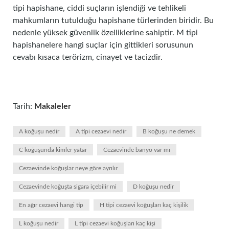
tipi hapishane, ciddi suçların işlendiği ve tehlikeli
mahkumların tutulduğu hapishane türlerinden biridir. Bu
nedenle yüksek güvenlik özelliklerine sahiptir. M tipi
hapishanelere hangi suçlar için gittikleri sorusunun
cevabı kısaca terörizm, cinayet ve tacizdir.
Tarih:
Makaleler
A koğuşu nedir
A tipi cezaevi nedir
B koğuşu ne demek
C koğuşunda kimler yatar
Cezaevinde banyo var mı
Cezaevinde koğuşlar neye göre ayrılır
Cezaevinde koğuşta sigara içebilir mi
D koğuşu nedir
En ağır cezaevi hangi tip
H tipi cezaevi koğuşları kaç kişilik
L koğuşu nedir
L tipi cezaevi koğuşları kaç kişi