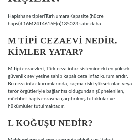
Hapishane tipleriTürNumaraKapasite (hücre
hapsi)L16M24T4616F(o)135023 satır daha
M TIPI CEZAEVI NEDIR,
KIMLER YATAR?
M tipi cezaevleri, Türk ceza infaz sistemindeki en yüksek
güvenlik seviyesine sahip kapalı ceza infaz kurumlarıdır.
Bu ceza infaz kurumlarında, kaçma riski yüksek olan veya
terör örgütleriyle bağlantısı olduğundan şüphelenilen,
müebbet hapis cezasına çarptırılmış tutuklular ve
hükümlüler tutulmaktadır.
L KOĞUŞU NEDIR?