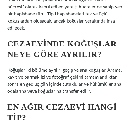
Mahkumların çalışmak zorunda olduğu ve “tabut
hücresi” olarak kabul edilen yeraltı hücrelerine sahip yeni
bir hapishane türü. Tip I hapishaneleri tek ve üçlü
koğuşlardan oluşacak, ancak koğuşlar yeraltında inşa
edilecek.
CEZAEVINDE KOĞUŞLAR
NEYE GÖRE AYRILIR?
Koğuşlar iki bölüme ayrılır: geçiş ve ana koğuşlar. Arama,
kayıt ve parmak izi ve fotoğraf çekimi tamamlandıktan
sonra en geç üç gün içinde tutuklular ve hükümlüler ana
odalarına veya koğuşlarına transfer edilir.
EN AĞIR CEZAEVI HANGI
TIP?