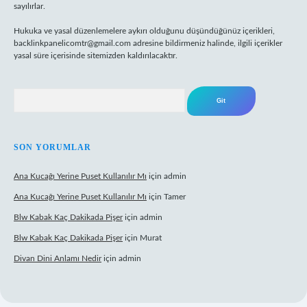
sayılırlar.
Hukuka ve yasal düzenlemelere aykırı olduğunu düşündüğünüz içerikleri,
backlinkpanelicomtr@gmail.com
adresine bildirmeniz halinde, ilgili içerikler
yasal süre içerisinde sitemizden kaldırılacaktır.
Arama
SON YORUMLAR
Ana Kucağı Yerine Puset Kullanılır Mı
için
admin
Ana Kucağı Yerine Puset Kullanılır Mı
için
Tamer
Blw Kabak Kaç Dakikada Pişer
için
admin
Blw Kabak Kaç Dakikada Pişer
için
Murat
Divan Dini Anlamı Nedir
için
admin