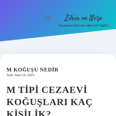
Zihin ve Neşe
menüyü
aç
Duygulara dokunan eğlenceli bilgiler!
Anasayfa
Gizlilik Politikası
Yasal Uyarı
M KOĞUŞU NEDIR
Hakkımızda
Tarih: Mart 14, 2025
M TIPI CEZAEVI
KOĞUŞLARI KAÇ
KIŞILIK?