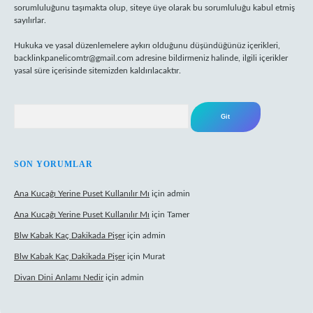
sorumluluğunu taşımakta olup, siteye üye olarak bu sorumluluğu kabul etmiş
sayılırlar.
Hukuka ve yasal düzenlemelere aykırı olduğunu düşündüğünüz içerikleri,
backlinkpanelicomtr@gmail.com
adresine bildirmeniz halinde, ilgili içerikler
yasal süre içerisinde sitemizden kaldırılacaktır.
Arama
SON YORUMLAR
Ana Kucağı Yerine Puset Kullanılır Mı
için
admin
Ana Kucağı Yerine Puset Kullanılır Mı
için
Tamer
Blw Kabak Kaç Dakikada Pişer
için
admin
Blw Kabak Kaç Dakikada Pişer
için
Murat
Divan Dini Anlamı Nedir
için
admin