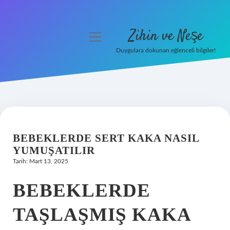
Zihin ve Neşe
menüyü
aç
Duygulara dokunan eğlenceli bilgiler!
Anasayfa
Gizlilik Politikası
Yasal Uyarı
BEBEKLERDE SERT KAKA NASIL
Hakkımızda
YUMUŞATILIR
Tarih: Mart 13, 2025
BEBEKLERDE
TAŞLAŞMIŞ KAKA