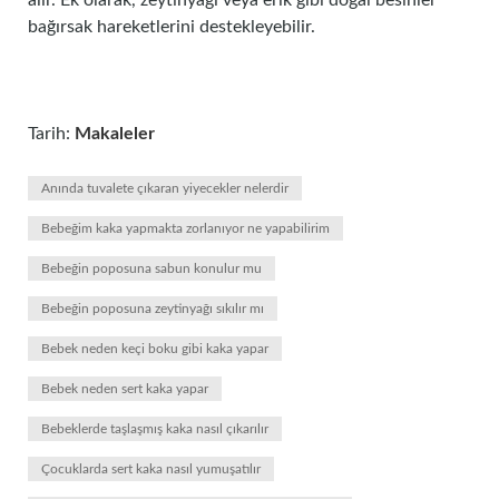
alır. Ek olarak, zeytinyağı veya erik gibi doğal besinler
bağırsak hareketlerini destekleyebilir.
Tarih:
Makaleler
Anında tuvalete çıkaran yiyecekler nelerdir
Bebeğim kaka yapmakta zorlanıyor ne yapabilirim
Bebeğin poposuna sabun konulur mu
Bebeğin poposuna zeytinyağı sıkılır mı
Bebek neden keçi boku gibi kaka yapar
Bebek neden sert kaka yapar
Bebeklerde taşlaşmış kaka nasıl çıkarılır
Çocuklarda sert kaka nasıl yumuşatılır