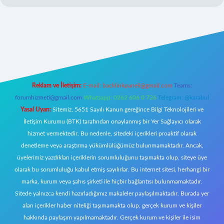
 giriş
Reklam ve İletişim:
E-mail:
backlinkpaneli@gmail.com
Teams:
forumhizmeti@gmail.com
Whatsapp: 0262 606 0 726
Telegram: @karabul
Yasal Uyarı:
Sitemiz, 5651 Sayılı Kanun gereğince Bilgi Teknolojileri ve
İletişim Kurumu (BTK) tarafından onaylanmış bir Yer Sağlayıcı olarak
hizmet vermektedir. Bu nedenle, sitedeki içerikleri proaktif olarak
denetleme veya araştırma yükümlülüğümüz bulunmamaktadır. Ancak,
üyelerimiz yazdıkları içeriklerin sorumluluğunu taşımakta olup, siteye üye
olarak bu sorumluluğu kabul etmiş sayılırlar. Bu internet sitesi, herhangi bir
marka, kurum veya şahıs şirketi ile hiçbir bağlantısı bulunmamaktadır.
Sitede yalnızca kendi hazırladığımız makaleler paylaşılmaktadır. Burada yer
alan içerikler haber niteliği taşımamakta olup, gerçek kurum ve kişiler
hakkında paylaşım yapılmamaktadır. Gerçek kurum ve kişiler ile isim