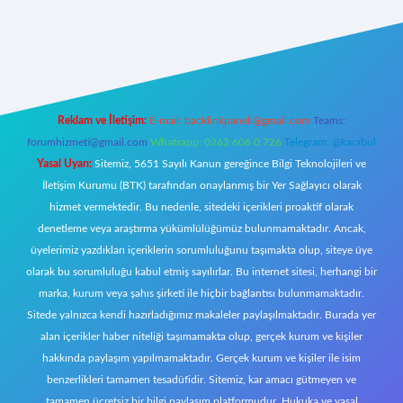
et giriş
Reklam ve İletişim:
E-mail:
backlinkpaneli@gmail.com
Teams:
forumhizmeti@gmail.com
Whatsapp: 0262 606 0 726
Telegram: @karabul
Yasal Uyarı:
Sitemiz, 5651 Sayılı Kanun gereğince Bilgi Teknolojileri ve
İletişim Kurumu (BTK) tarafından onaylanmış bir Yer Sağlayıcı olarak
hizmet vermektedir. Bu nedenle, sitedeki içerikleri proaktif olarak
denetleme veya araştırma yükümlülüğümüz bulunmamaktadır. Ancak,
üyelerimiz yazdıkları içeriklerin sorumluluğunu taşımakta olup, siteye üye
olarak bu sorumluluğu kabul etmiş sayılırlar. Bu internet sitesi, herhangi bir
marka, kurum veya şahıs şirketi ile hiçbir bağlantısı bulunmamaktadır.
Sitede yalnızca kendi hazırladığımız makaleler paylaşılmaktadır. Burada yer
alan içerikler haber niteliği taşımamakta olup, gerçek kurum ve kişiler
hakkında paylaşım yapılmamaktadır. Gerçek kurum ve kişiler ile isim
benzerlikleri tamamen tesadüfidir. Sitemiz, kar amacı gütmeyen ve
tamamen ücretsiz bir bilgi paylaşım platformudur. Hukuka ve yasal