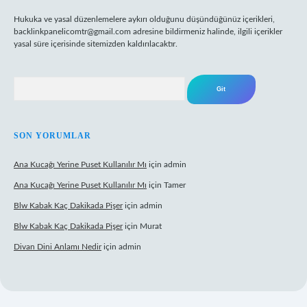
Hukuka ve yasal düzenlemelere aykırı olduğunu düşündüğünüz içerikleri,
backlinkpanelicomtr@gmail.com
adresine bildirmeniz halinde, ilgili içerikler
yasal süre içerisinde sitemizden kaldırılacaktır.
Arama
SON YORUMLAR
Ana Kucağı Yerine Puset Kullanılır Mı
için
admin
Ana Kucağı Yerine Puset Kullanılır Mı
için
Tamer
Blw Kabak Kaç Dakikada Pişer
için
admin
Blw Kabak Kaç Dakikada Pişer
için
Murat
Divan Dini Anlamı Nedir
için
admin