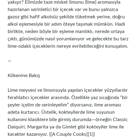
yakışır? Elimizde taze misket limonu (lime) aromasıyla
hazırlanan serinletici bir içecek var ve bunu yalnızca
gazoz gibi hafif alkolsüz şekilde tüketmek yerine, doğru
alkol eşlemesiyle bir adım öteye taşımak mümkün. Hadi
birlikte, neden böyle bir eşleme mantıklı, nerede ortaya
çıktı, günümüzde nasıl yorumlanıyor ve gelecekte bu tarz
lime‑odaklı içeceklerin nereye evrilebileceğini konuşalım.
—
Kökenine Bakış
Lime meyvesi ve limon­suyla yapılan içecekler yüzyıllardır
ferahlatıcı içecekler arasında. Özellikle yaz sıcağında “bir
şeyler içelim de serinleyelim” diyorsanız, lime aroması
adeta kurtarıcı. Üstelik, kokteyllerde lime suyunun
kullanımı klasiklere bile girmiş durumda—örneğin Classic
Daiquiri, Margarita ya da Gimlet gibi kokteyller lime ile
karakter kazanıyor. ([A Couple Cooks][1])