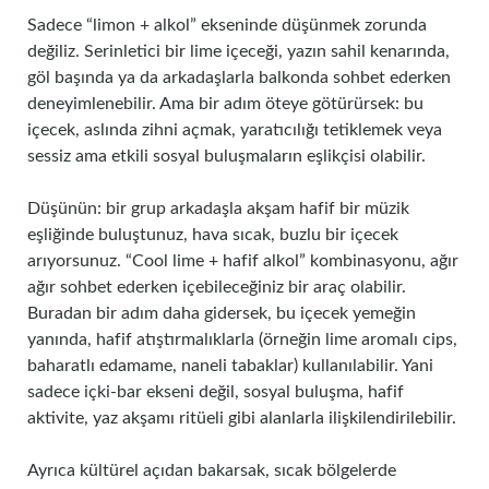
Sadece “limon + alkol” ekseninde düşünmek zorunda
değiliz. Serinletici bir lime içeceği, yazın sahil kenarında,
göl başında ya da arkadaşlarla balkonda sohbet ederken
deneyimlenebilir. Ama bir adım öteye götürürsek: bu
içecek, aslında zihni açmak, yaratıcılığı tetiklemek veya
sessiz ama etkili sosyal buluşmaların eşlikçisi olabilir.
Düşünün: bir grup arkadaşla akşam hafif bir müzik
eşliğinde buluştunuz, hava sıcak, buzlu bir içecek
arıyorsunuz. “Cool lime + hafif alkol” kombinasyonu, ağır
ağır sohbet ederken içebileceğiniz bir araç olabilir.
Buradan bir adım daha gidersek, bu içecek yemeğin
yanında, hafif atıştırmalıklarla (örneğin lime aromalı cips,
baharatlı edamame, naneli tabaklar) kullanılabilir. Yani
sadece içki‑bar ekseni değil, sosyal buluşma, hafif
aktivite, yaz akşamı ritüeli gibi alanlarla ilişkilendirilebilir.
Ayrıca kültürel açıdan bakarsak, sıcak bölgelerde