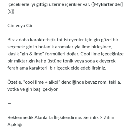
içeceklerle iyi gittiği üzerine içerikler var. ([MyBartender]
[5])
Cin veya Gin
Biraz daha karakteristik tat isteyenler için gin güzel bir
seçenek: gin’in botanik aromalarıyla lime birleşince,
klasik “gin & lime” formülleri doğar. Cool lime içeceğinize
bir miktar gin katıp üstüne tonik veya soda ekleyerek
ferah ama karakterli bir içecek elde edebilirsiniz.
Özetle, “cool lime + alkol” dendiğinde beyaz rom, tekila,
votka ve gin başı çekiyor.
—
Beklenmedik Alanlarla İlişkilendirme: Serinlik × Zihin
Açıklığı