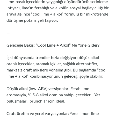
lime‑basılı içeceklerin yaygınlığı düşündürücü: serinleme
ihtiyacı, lime’ın ferahlığı ve alkolün sosyal bağlayıcılığı bir
araya gelince “cool lime + alkol” formülü bir mikrotrende
dönüşme potansiyeli taşıyor.
—
Geleceğe Bakış: “Cool Lime + Alkol” Ne Yöne Gider?
İçki dünyasında trendler hızla değişiyor: düşük alkol
oranlı içecekler, aromalı içkiler, sağlıklı alternatifler,
markasız craft mikslere yönelim gibi. Bu bağlamda “cool
lime + alkol” kombinasyonunun geleceği şöyle olabilir:
Düşük alkol (low‐ABV) versiyonlar: Ferah lime
aromasıyla, % 5‑8 alkol oranına sahip içecekler… Yaz
buluşmaları, brunchlar için ideal.
Craft üretim ve yerel varyasyonlar: Yerel limon‑lime