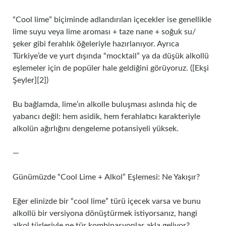
“Cool lime” biçiminde adlandırılan içecekler ise genellikle
lime suyu veya lime aroması + taze nane + soğuk su/
şeker gibi ferahlık öğeleriyle hazırlanıyor. Ayrıca
Türkiye’de ve yurt dışında “mocktail” ya da düşük alkollü
eşlemeler için de popüler hale geldiğini görüyoruz. ([Ekşi
Şeyler][2])
Bu bağlamda, lime’ın alkolle buluşması aslında hiç de
yabancı değil: hem asidik, hem ferahlatıcı karakteriyle
alkolün ağırlığını dengeleme potansiyeli yüksek.
—
Günümüzde “Cool Lime + Alkol” Eşlemesi: Ne Yakışır?
Eğer elinizde bir “cool lime” türü içecek varsa ve bunu
alkollü bir versiyona dönüştürmek istiyorsanız, hangi
alkol türleriyle ne tür kombinasyonlar akla geliyor?