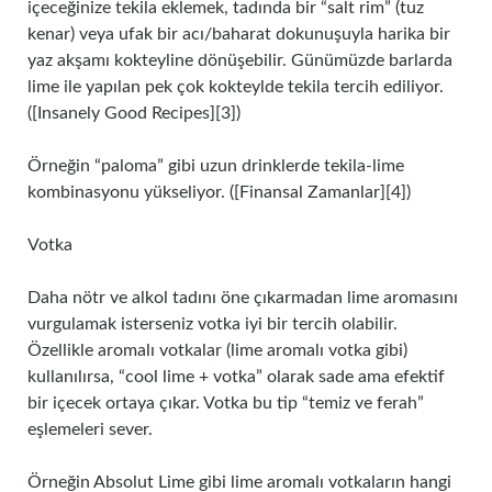
içeceğinize tekila eklemek, tadında bir “salt rim” (tuz
kenar) veya ufak bir acı/baharat dokunuşuyla harika bir
yaz akşamı kokteyline dönüşebilir. Günümüzde barlarda
lime ile yapılan pek çok kokteylde tekila tercih ediliyor.
([Insanely Good Recipes][3])
Örneğin “paloma” gibi uzun drinklerde tekila‑lime
kombinasyonu yükseliyor. ([Finansal Zamanlar][4])
Votka
Daha nötr ve alkol tadını öne çıkarmadan lime aromasını
vurgulamak isterseniz votka iyi bir tercih olabilir.
Özellikle aromalı votkalar (lime aromalı votka gibi)
kullanılırsa, “cool lime + votka” olarak sade ama efektif
bir içecek ortaya çıkar. Votka bu tip “temiz ve ferah”
eşlemeleri sever.
Örneğin Absolut Lime gibi lime aromalı votkaların hangi