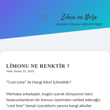
Zihin ve Neşe
menüyü
aç
Duygulara dokunan eğlenceli bilgiler!
Anasayfa
Gizlilik Politikası
Yasal Uyarı
LIMONU NE RENKTIR ?
Hakkımızda
Tarih: Kasım 25, 2025
“Cool Lime” ile Hangi Alkol İçilmelidir?
Merhaba arkadaşlar, bugün içecek dünyasının beni
heyecanlandıran bir konusu üzerinden sohbet edeceğiz:
“cool lime”‑temalı içeceklerin yanına hangi alkoller