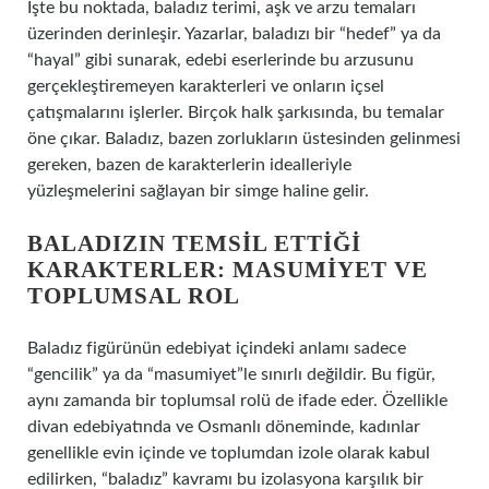
İşte bu noktada, baladız terimi, aşk ve arzu temaları
üzerinden derinleşir. Yazarlar, baladızı bir “hedef” ya da
“hayal” gibi sunarak, edebi eserlerinde bu arzusunu
gerçekleştiremeyen karakterleri ve onların içsel
çatışmalarını işlerler. Birçok halk şarkısında, bu temalar
öne çıkar. Baladız, bazen zorlukların üstesinden gelinmesi
gereken, bazen de karakterlerin idealleriyle
yüzleşmelerini sağlayan bir simge haline gelir.
BALADIZIN TEMSIL ETTIĞI
KARAKTERLER: MASUMIYET VE
TOPLUMSAL ROL
Baladız figürünün edebiyat içindeki anlamı sadece
“gencilik” ya da “masumiyet”le sınırlı değildir. Bu figür,
aynı zamanda bir toplumsal rolü de ifade eder. Özellikle
divan edebiyatında ve Osmanlı döneminde, kadınlar
genellikle evin içinde ve toplumdan izole olarak kabul
edilirken, “baladız” kavramı bu izolasyona karşılık bir