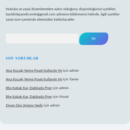
Hukuka ve yasal düzenlemelere aykırı olduğunu düşündüğünüz içerikleri,
backlinkpanelicomtr@gmail.com
adresine bildirmeniz halinde, ilgili içerikler
yasal süre içerisinde sitemizden kaldırılacaktır.
Arama
SON YORUMLAR
Ana Kucağı Yerine Puset Kullanılır Mı
için
admin
Ana Kucağı Yerine Puset Kullanılır Mı
için
Tamer
Blw Kabak Kaç Dakikada Pişer
için
admin
Blw Kabak Kaç Dakikada Pişer
için
Murat
Divan Dini Anlamı Nedir
için
admin