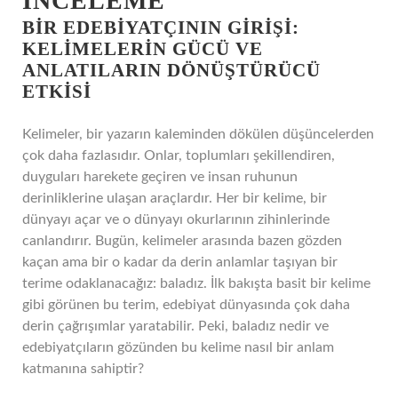
İNCELEME
BIR EDEBIYATÇININ GIRIŞI:
KELIMELERIN GÜCÜ VE
ANLATILARIN DÖNÜŞTÜRÜCÜ
ETKISI
Kelimeler, bir yazarın kaleminden dökülen düşüncelerden
çok daha fazlasıdır. Onlar, toplumları şekillendiren,
duyguları harekete geçiren ve insan ruhunun
derinliklerine ulaşan araçlardır. Her bir kelime, bir
dünyayı açar ve o dünyayı okurlarının zihinlerinde
canlandırır. Bugün, kelimeler arasında bazen gözden
kaçan ama bir o kadar da derin anlamlar taşıyan bir
terime odaklanacağız: baladız. İlk bakışta basit bir kelime
gibi görünen bu terim, edebiyat dünyasında çok daha
derin çağrışımlar yaratabilir. Peki, baladız nedir ve
edebiyatçıların gözünden bu kelime nasıl bir anlam
katmanına sahiptir?