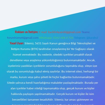
onbet giriş
Reklam ve İletişim:
E-mail:
backlinkpaneli@gmail.com
Teams:
forumhizmeti@gmail.com
Whatsapp: 0262 606 0 726
Telegram: @karabul
Yasal Uyarı:
Sitemiz, 5651 Sayılı Kanun gereğince Bilgi Teknolojileri ve
İletişim Kurumu (BTK) tarafından onaylanmış bir Yer Sağlayıcı olarak
hizmet vermektedir. Bu nedenle, sitedeki içerikleri proaktif olarak
denetleme veya araştırma yükümlülüğümüz bulunmamaktadır. Ancak,
üyelerimiz yazdıkları içeriklerin sorumluluğunu taşımakta olup, siteye üye
olarak bu sorumluluğu kabul etmiş sayılırlar. Bu internet sitesi, herhangi bir
marka, kurum veya şahıs şirketi ile hiçbir bağlantısı bulunmamaktadır.
Sitede yalnızca kendi hazırladığımız makaleler paylaşılmaktadır. Burada yer
alan içerikler haber niteliği taşımamakta olup, gerçek kurum ve kişiler
hakkında paylaşım yapılmamaktadır. Gerçek kurum ve kişiler ile isim
benzerlikleri tamamen tesadüfidir. Sitemiz, kar amacı gütmeyen ve