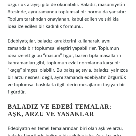
özgürlük arayışı gibi de okunabilir. Baladız, masumiyetin
ötesinde, aynı zamanda toplumsal bir normu da yansıtır:
Toplum tarafından onaylanan, kabul edilen ve sıklıkla
idealize edilen bir kadınlık formunu.
Edebiyatçılar, baladız karakterini kullanarak, aynı
zamanda bir toplumsal eleştiri yapabilirler. Toplumun
idealize ettiği bu “masum” figür, bazen tıpkı masalların
kahramanları gibi, toplumun ezici normlarına karşı bir
“kaçış” simgesi olabilir. Bu bakış açısıyla, baladız, yalnızca
bir arzu nesnesi değil, aynı zamanda edebiyatın özgürlük
ve toplumsal baskılarla ilgili derin mesajlarını taşıyan bir
figürdür.
BALADIZ VE EDEBI TEMALAR:
AŞK, ARZU VE YASAKLAR
Edebiyatın en temel temalarından biri olan aşk ve arzu,
baladız figüründe belirgin bir şekilde işler. Aşk, baladız