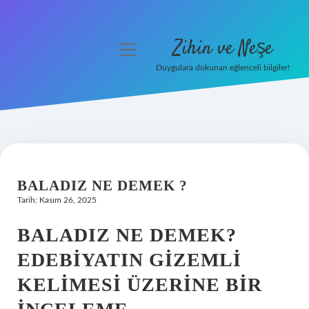
Zihin ve Neşe
menüyü
aç
Duygulara dokunan eğlenceli bilgiler!
Anasayfa
Gizlilik Politikası
Yasal Uyarı
BALADIZ NE DEMEK ?
Hakkımızda
Tarih: Kasım 26, 2025
BALADIZ NE DEMEK?
EDEBIYATIN GIZEMLI
KELIMESI ÜZERINE BIR