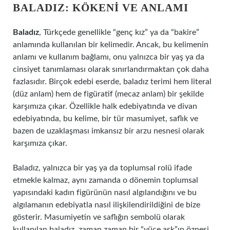
BALADIZ: KÖKENI VE ANLAMI
Baladız
, Türkçede genellikle “genç kız” ya da “bakire”
anlamında kullanılan bir kelimedir. Ancak, bu kelimenin
anlamı ve kullanım bağlamı, onu yalnızca bir yaş ya da
cinsiyet tanımlaması olarak sınırlandırmaktan çok daha
fazlasıdır. Birçok edebi eserde, baladız terimi hem literal
(düz anlam) hem de figüratif (mecaz anlam) bir şekilde
karşımıza çıkar. Özellikle halk edebiyatında ve divan
edebiyatında, bu kelime, bir tür masumiyet, saflık ve
bazen de uzaklaşması imkansız bir arzu nesnesi olarak
karşımıza çıkar.
Baladız, yalnızca bir yaş ya da toplumsal rolü ifade
etmekle kalmaz, aynı zamanda o dönemin toplumsal
yapısındaki kadın figürünün nasıl algılandığını ve bu
algılamanın edebiyatla nasıl ilişkilendirildiğini de bize
gösterir. Masumiyetin ve saflığın sembolü olarak
kullanılan baladız, zaman zaman bir “yüce aşk”ın öznesi