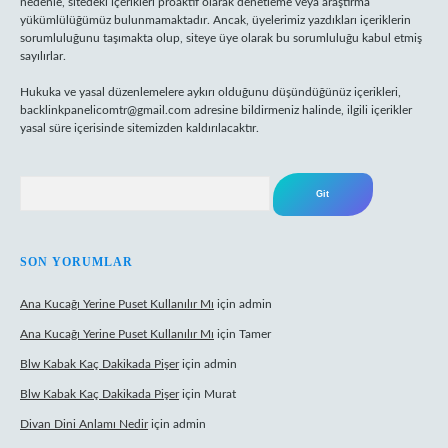
nedenle, sitedeki içerikleri proaktif olarak denetleme veya araştırma
yükümlülüğümüz bulunmamaktadır. Ancak, üyelerimiz yazdıkları içeriklerin
sorumluluğunu taşımakta olup, siteye üye olarak bu sorumluluğu kabul etmiş
sayılırlar.
Hukuka ve yasal düzenlemelere aykırı olduğunu düşündüğünüz içerikleri,
backlinkpanelicomtr@gmail.com
adresine bildirmeniz halinde, ilgili içerikler
yasal süre içerisinde sitemizden kaldırılacaktır.
Arama
SON YORUMLAR
Ana Kucağı Yerine Puset Kullanılır Mı
için
admin
Ana Kucağı Yerine Puset Kullanılır Mı
için
Tamer
Blw Kabak Kaç Dakikada Pişer
için
admin
Blw Kabak Kaç Dakikada Pişer
için
Murat
Divan Dini Anlamı Nedir
için
admin