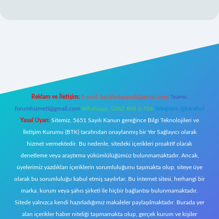
 giriş
Reklam ve İletişim:
E-mail:
backlinkpaneli@gmail.com
Teams:
forumhizmeti@gmail.com
Whatsapp: 0262 606 0 726
Telegram: @karabul
Yasal Uyarı:
Sitemiz, 5651 Sayılı Kanun gereğince Bilgi Teknolojileri ve
İletişim Kurumu (BTK) tarafından onaylanmış bir Yer Sağlayıcı olarak
hizmet vermektedir. Bu nedenle, sitedeki içerikleri proaktif olarak
denetleme veya araştırma yükümlülüğümüz bulunmamaktadır. Ancak,
üyelerimiz yazdıkları içeriklerin sorumluluğunu taşımakta olup, siteye üye
olarak bu sorumluluğu kabul etmiş sayılırlar. Bu internet sitesi, herhangi bir
marka, kurum veya şahıs şirketi ile hiçbir bağlantısı bulunmamaktadır.
Sitede yalnızca kendi hazırladığımız makaleler paylaşılmaktadır. Burada yer
alan içerikler haber niteliği taşımamakta olup, gerçek kurum ve kişiler