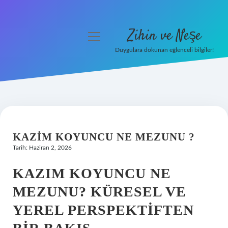
Zihin ve Neşe
menüyü
aç
Duygulara dokunan eğlenceli bilgiler!
Anasayfa
Gizlilik Politikası
Yasal Uyarı
KAZIM KOYUNCU NE MEZUNU ?
Hakkımızda
Tarih: Haziran 2, 2026
KAZIM KOYUNCU NE
MEZUNU? KÜRESEL VE
YEREL PERSPEKTIFTEN