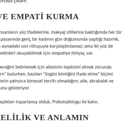
ortaya çıkarır.
VE EMPATI KURMA
nsanların yüz ifadelerine, makyaj stillerine baktığımda her bir
u pazarında genç bir kadının gün doğumunda yaptığı hazırlık,
 aynadaki son rötuşuyla karşılaştırılamaz; ama iki yüz de
metinleri okuyabilmek için empatiye ihtiyaç var.
receğini belirlemek için ailesinin tepkisini almak zorunda
n” bulurken, bazıları “özgün kimliğini ifade etme” biçimi
rin yalnızca bireysel tercih olmadığını; aile, akrabalık ve
ğunu gösteriyor.
kları toparlamış olduk, Psikolojiblogu ile kalın.
ELILIK VE ANLAMIN