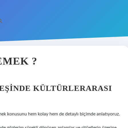
EMEK ?
 PEŞINDE KÜLTÜRLERARASI
mek konusunu hem kolay hem de detaylı biçimde anlatıyoruz.
mde gözlerim sürekli dönüşen anlamlar ve ritüellerin üzerine