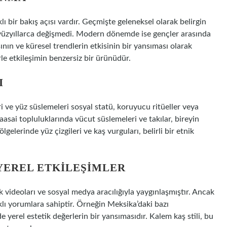
ı bir bakış açısı vardır. Geçmişte geleneksel olarak belirgin
a—yüzyıllarca değişmedi. Modern dönemde ise gençler arasında
ın ve küresel trendlerin etkisinin bir yansıması olarak
le etkileşimin benzersiz bir ürünüdür.
I
ri ve yüz süslemeleri sosyal statü, koruyucu ritüeller veya
aasai topluluklarında vücut süslemeleri ve takılar, bireyin
gelerinde yüz çizgileri ve kaş vurguları, belirli bir etnik
 YEREL ETKILEŞIMLER
 videoları ve sosyal medya aracılığıyla yaygınlaşmıştır. Ancak
arklı yorumlara sahiptir. Örneğin Meksika’daki bazı
 yerel estetik değerlerin bir yansımasıdır. Kalem kaş stili, bu