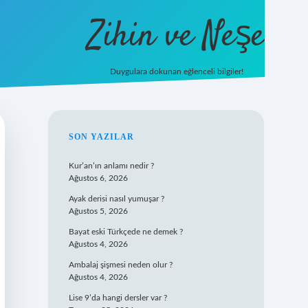
Zihin ve Neşe
Duygulara dokunan eğlenceli bilgiler!
hiltonbet g
SIDEBAR
SON YAZILAR
Kur’an’ın anlamı nedir ?
Ağustos 6, 2026
Ayak derisi nasıl yumuşar ?
Ağustos 5, 2026
Bayat eski Türkçede ne demek ?
Ağustos 4, 2026
Ambalaj şişmesi neden olur ?
Ağustos 4, 2026
Lise 9’da hangi dersler var ?