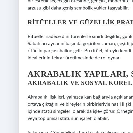
bir estetik seçeceğin ötesinde, gençlik, modernite
arzusu gibi daha geniş sembolik yükler taşıyabilir.
RITÜELLER VE GÜZELLIK PRA
Ritüeller sadece dini törenlerle sınırlı değildir; günl
Sabahları aynanın başında geçirilen zaman, çeşitli jell
ritüelin parçası haline gelir. Bu ritüel, bireyin ken
ideallerinin tekrar üretilmesinde de rol oynar.
AKRABALIK YAPILARI,
AKRABALIK VE SOSYAL KORE
Akrabalık ilişkileri, yalnızca kan bağlarıyla açıklan
ortaya çıktığını ve bireylerin birbirleriyle nasıl iliş
içinde statü simgeleri olarak da işlev görür. Örneğin,
veya toplumsal statünün işareti olabilir.
Yıllar önce Güney Hindistan’da saha çalışması yapark