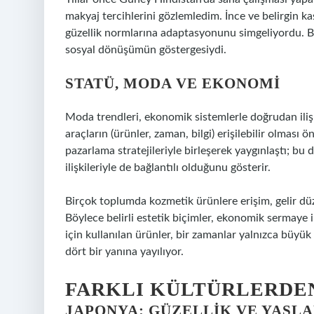
makyaj tercihlerini gözlemledim. İnce ve belirgin k
güzellik normlarına adaptasyonunu simgeliyordu. Bu,
sosyal dönüşümün göstergesiydi.
STATÜ, MODA VE EKONOMI
Moda trendleri, ekonomik sistemlerle doğrudan ilişk
araçların (ürünler, zaman, bilgi) erişilebilir olması
pazarlama stratejileriyle birleşerek yaygınlaştı; bu
ilişkileriyle de bağlantılı olduğunu gösterir.
Birçok toplumda kozmetik ürünlere erişim, gelir düzey
Böylece belirli estetik biçimler, ekonomik sermaye i
için kullanılan ürünler, bir zamanlar yalnızca büyük
dört bir yanına yayılıyor.
FARKLI KÜLTÜRLERDE
JAPONYA: GÜZELLIK VE YAŞL