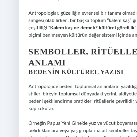
Antropologlar, güzelliğin evrensel bir tanımı olmadığ
simgesi olabilirken, bir başka toplum “kalem kaş” gibi
çeşitliliği “
Kalem kaş ne demek? kültürel görelilik
”
biçimi benimseyen kültürün değer sistemi içinde an
SEMBOLLER, RITÜELLE
ANLAMI
BEDENIN KÜLTÜREL YAZISI
Antropolojide beden, toplumsal anlamların yazıldığı
stilleri bireyin toplumsal dünyadaki yerini, aidiyet
bedeni şekillendirme pratikleri ritüellerle çevrilidir
köprü kurar.
Örneğin Papua Yeni Gine’de yüz ve vücut boyaması, 
belirli klanlara veya yaş gruplarına ait semboller taşı