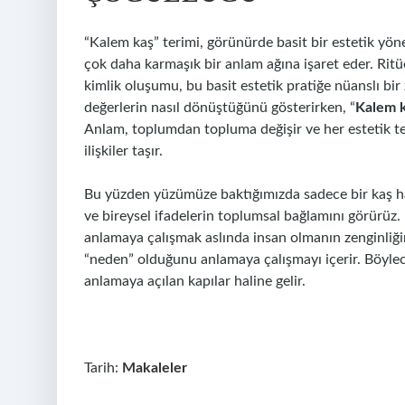
“Kalem kaş” terimi, görünürde basit bir estetik yön
çok daha karmaşık bir anlam ağına işaret eder. Ritüe
kimlik
oluşumu, bu basit estetik pratiğe nüanslı bir 
değerlerin nasıl dönüştüğünü gösterirken, “
Kalem k
Anlam, toplumdan topluma değişir ve her estetik t
ilişkiler taşır.
Bu yüzden yüzümüze baktığımızda sadece bir kaş hat
ve bireysel ifadelerin toplumsal bağlamını görürüz. 
anlamaya çalışmak aslında insan olmanın zenginliğin
“neden” olduğunu anlamaya çalışmayı içerir. Böylece f
anlamaya açılan kapılar haline gelir.
Tarih:
Makaleler