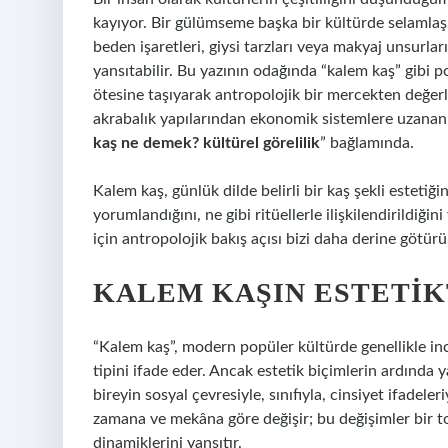
kayıyor. Bir gülümseme başka bir kültürde selamlaşm
beden işaretleri, giysi tarzları veya makyaj unsurları
yansıtabilir. Bu yazının odağında “kalem kaş” gibi 
ötesine taşıyarak antropolojik bir mercekten değer
akrabalık yapılarından ekonomik sistemlere uzanan 
kaş ne demek? kültürel görelilik
” bağlamında.
Kalem kaş, günlük dilde belirli bir kaş şekli estetiğ
yorumlandığını, ne gibi ritüellerle ilişkilendirildiğin
için antropolojik bakış açısı bizi daha derine götürü
KALEM KAŞIN ESTETIK
“Kalem kaş”, modern popüler kültürde genellikle ince,
tipini ifade eder. Ancak estetik biçimlerin ardında 
bireyin sosyal çevresiyle, sınıfıyla, cinsiyet ifadeler
zamana ve mekâna göre değişir; bu değişimler bir to
dinamiklerini yansıtır.