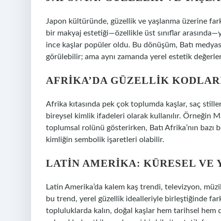
Japon kültüründe, güzellik ve yaşlanma üzerine farkl
bir makyaj estetiği—özellikle üst sınıflar arasınd
ince kaşlar popüler oldu. Bu dönüşüm, Batı medyasın
görülebilir; ama aynı zamanda yerel estetik değerler
AFRIKA’DA GÜZELLIK KODLAR
Afrika kıtasında pek çok toplumda kaşlar, saç stille
bireysel
kimlik
ifadeleri olarak kullanılır. Örneğin M
toplumsal rolünü gösterirken, Batı Afrika’nın bazı böl
kimliğin sembolik işaretleri olabilir.
LATIN AMERIKA: KÜRESEL VE
Latin Amerika’da kalem kaş trendi, televizyon, müzik
bu trend, yerel güzellik idealleriyle birleştiğinde f
topluluklarda kalın, doğal kaşlar hem tarihsel hem de