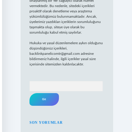
onaylanmış bir Yer Sağlayıcı olarak hizmet
vermektedir. Bu nedenle, sitedeki içerikleri
proaktif olarak denetleme veya araştırma
yükümlülüğümüz bulunmamaktadır. Ancak,
üyelerimiz yazdıkları içeriklerin sorumluluğunu
taşımakta olup, siteye üye olarak bu
sorumluluğu kabul etmiş sayılırlar.
Hukuka ve yasal düzenlemelere aykırı olduğunu
düşündüğünüz içerikleri,
backlinkpanelicomtr@gmail.com
adresine
bildirmeniz halinde, ilgili içerikler yasal süre
içerisinde sitemizden kaldırılacaktır.
Arama
SON YORUMLAR