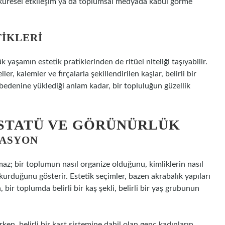
, küresel etkileşim ya da toplumsal medyada kabul görme
TIKLERI
ük yaşamın estetik pratiklerinden de ritüel niteliği taşıyabilir.
er, kalemler ve fırçalarla şekillendirilen kaşlar, belirli bir
di bedenine yüklediği anlam kadar, bir topluluğun güzellik
 STATÜ VE GÖRÜNÜRLÜK
LASYON
amaz; bir toplumun nasıl organize olduğunu, kimliklerin nasıl
ki kurduğunu gösterir. Estetik seçimler, bazen akrabalık yapıları
 bir toplumda belirli bir kaş şekli, belirli bir yaş grubunun
en, belirli bir kast sistemine dahil olan genç kadınların