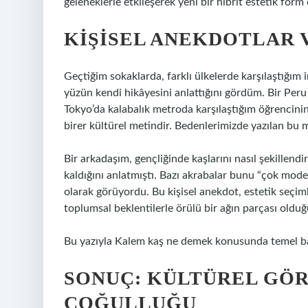
geleneklerle etkileşerek yeni bir hibrit estetik form 
KIŞISEL ANEKDOTLAR 
Geçtiğim sokaklarda, farklı ülkelerde karşılaştığım i
yüzün kendi hikâyesini anlattığını gördüm. Bir Per
Tokyo’da kalabalık metroda karşılaştığım öğrencinin
birer kültürel metindir. Bedenlerimizde yazılan bu 
Bir arkadaşım, gençliğinde kaşlarını nasıl şekillendi
kaldığını anlatmıştı. Bazı akrabalar bunu “çok moder
olarak görüyordu. Bu kişisel anekdot, estetik seçimle
toplumsal beklentilerle örülü bir ağın parçası oldu
Bu yazıyla Kalem kaş ne demek konusunda temel başlı
SONUÇ: KÜLTÜREL GÖR
ÇOĞULLUĞU