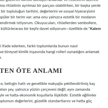
a ritüelinin ayrılmaz bir parçası olabilirken, bir başka yerde
 bir topluluğun tarihini, değerlerini ve sosyal hiyerarşisini
popüler bir terim var; ama onu yalnızca estetik bir modanın
lendirmek istiyorum. Okuyucuları, ritüellerden sembollere,
kültürlerarası bir keşfe davet ediyorum—özellikle de “
Kalem
ini ifade ederken, farklı toplumlarda bunun nasıl
i ve bireysel
kimlik
inşasında hangi rolleri oynadığını anlamak
r.
TEN ÖTE ANLAMI
 belirgin hatlı ve genellikle makyajla şekillendirilmiş kaş
yatan şey, yalnızca yüzün çerçevesi değil; aynı zamanda
iyle ve hatta ekonomik koşullarla ilişkilidir. Estetik eğilimler
plumun değerlerini, güzellik standartlarını ve hatta güç