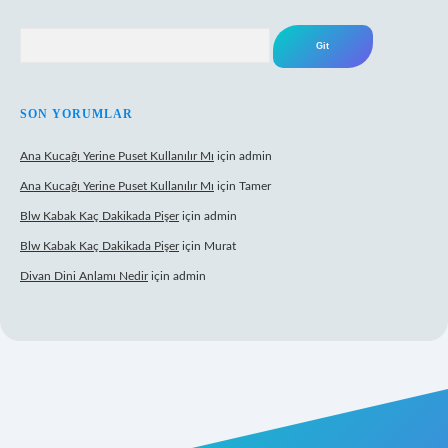
Arama
SON YORUMLAR
Ana Kucağı Yerine Puset Kullanılır Mı
için
admin
Ana Kucağı Yerine Puset Kullanılır Mı
için
Tamer
Blw Kabak Kaç Dakikada Pişer
için
admin
Blw Kabak Kaç Dakikada Pişer
için
Murat
Divan Dini Anlamı Nedir
için
admin
t giriş