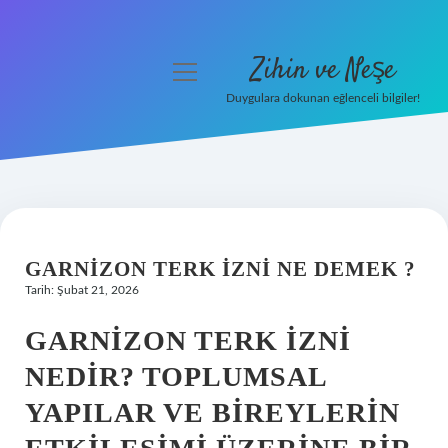
Zihin ve Neşe
menüyü
aç
Duygulara dokunan eğlenceli bilgiler!
Anasayfa
Gizlilik Politikası
Yasal Uyarı
GARNIZON TERK IZNI NE DEMEK ?
Hakkımızda
Tarih: Şubat 21, 2026
GARNIZON TERK İZNI
NEDIR? TOPLUMSAL
YAPILAR VE BIREYLERIN