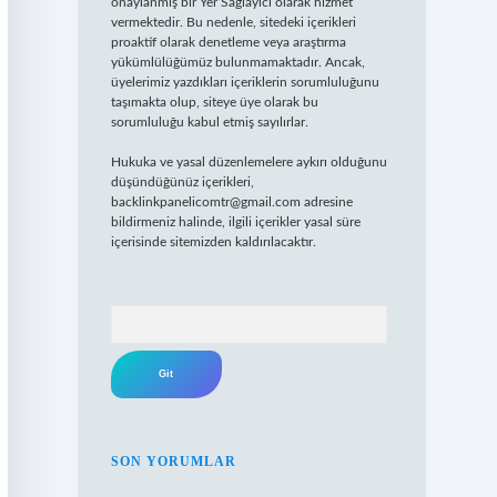
onaylanmış bir Yer Sağlayıcı olarak hizmet
vermektedir. Bu nedenle, sitedeki içerikleri
proaktif olarak denetleme veya araştırma
yükümlülüğümüz bulunmamaktadır. Ancak,
üyelerimiz yazdıkları içeriklerin sorumluluğunu
taşımakta olup, siteye üye olarak bu
sorumluluğu kabul etmiş sayılırlar.
Hukuka ve yasal düzenlemelere aykırı olduğunu
düşündüğünüz içerikleri,
backlinkpanelicomtr@gmail.com
adresine
bildirmeniz halinde, ilgili içerikler yasal süre
içerisinde sitemizden kaldırılacaktır.
Arama
SON YORUMLAR