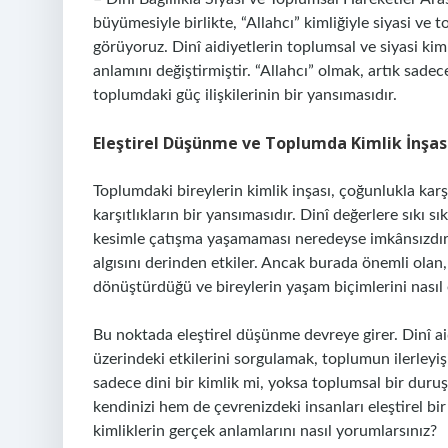
büyümesiyle birlikte, “Allahcı” kimliğiyle siyasi ve 
görüyoruz. Dinî aidiyetlerin toplumsal ve siyasi ki
anlamını değiştirmiştir. “Allahcı” olmak, artık sadec
toplumdaki güç ilişkilerinin bir yansımasıdır.
Eleştirel Düşünme ve Toplumda Kimlik İnşas
Toplumdaki bireylerin kimlik inşası, çoğunlukla karşı
karşıtlıkların bir yansımasıdır. Dinî değerlere sıkı s
kesimle çatışma yaşamaması neredeyse imkânsızdır. 
algısını derinden etkiler. Ancak burada önemli olan, 
dönüştürdüğü ve bireylerin yaşam biçimlerini nasıl e
Bu noktada eleştirel düşünme devreye girer. Dinî aidi
üzerindeki etkilerini sorgulamak, toplumun ilerleyişi
sadece dini bir kimlik mi, yoksa toplumsal bir dur
kendinizi hem de çevrenizdeki insanları eleştirel b
kimliklerin gerçek anlamlarını nasıl yorumlarsınız?