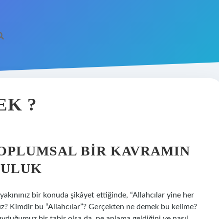
EK ?
OPLUMSAL BIR KAVRAMIN
CULUK
yakınınız bir konuda şikâyet ettiğinde, “Allahcılar yine her
z? Kimdir bu “Allahcılar”? Gerçekten ne demek bu kelime?
duğumuz bir tabir olsa da, ne anlama geldiğini ve nasıl