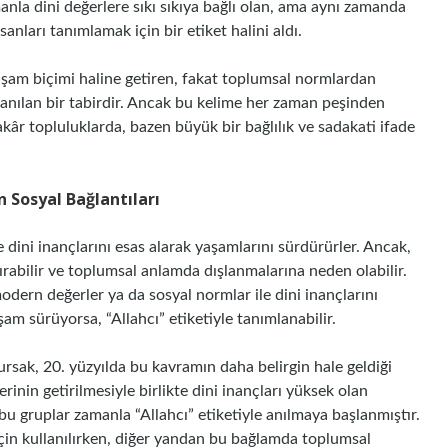
anla dini değerlere sıkı sıkıya bağlı olan, ama aynı zamanda
nları tanımlamak için bir etiket halini aldı.
 yaşam biçimi haline getiren, fakat toplumsal normlardan
anılan bir tabirdir. Ancak bu kelime her zaman peşinden
âr topluluklarda, bazen büyük bir bağlılık ve sadakati ifade
n Sosyal Bağlantıları
e dini inançlarını esas alarak yaşamlarını sürdürürler. Ancak,
rabilir ve toplumsal anlamda dışlanmalarına neden olabilir.
dern değerler ya da sosyal normlar ile dini inançlarını
am sürüyorsa, “Allahcı” etiketiyle tanımlanabilir.
rsak, 20. yüzyılda bu kavramın daha belirgin hale geldiği
elerinin getirilmesiyle birlikte dini inançları yüksek olan
u gruplar zamanla “Allahcı” etiketiyle anılmaya başlanmıştır.
 için kullanılırken, diğer yandan bu bağlamda toplumsal