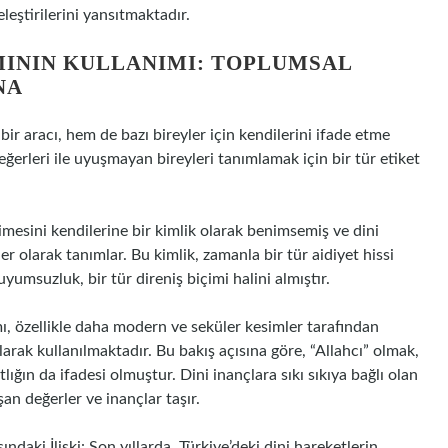
eştirilerini yansıtmaktadır.
ININ KULLANIMI: TOPLUMSAL
NA
bir aracı, hem de bazı bireyler için kendilerini ifade etme
erleri ile uyuşmayan bireyleri tanımlamak için bir tür etiket
elimesini kendilerine bir kimlik olarak benimsemiş ve dini
er olarak tanımlar. Bu kimlik, zamanla bir tür aidiyet hissi
yumsuzluk, bir tür direniş biçimi halini almıştır.
mı, özellikle daha modern ve seküler kesimler tarafından
rak kullanılmaktadır. Bu bakış açısına göre, “Allahcı” olmak,
tlığın da ifadesi olmuştur. Dini inançlara sıkı sıkıya bağlı olan
şan değerler ve inançlar taşır.
ndaki İlişki: Son yıllarda, Türkiye’deki dini hareketlerin