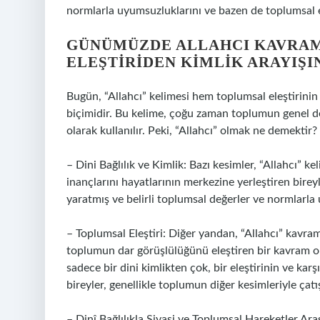
normlarla uyumsuzluklarını ve bazen de toplumsal el
GÜNÜMÜZDE ALLAHCI KAVRAM
ELEŞTIRIDEN KIMLIK ARAYIŞI
Bugün, “Allahcı” kelimesi hem toplumsal eleştirinin 
biçimidir. Bu kelime, çoğu zaman toplumun genel değ
olarak kullanılır. Peki, “Allahcı” olmak ne demektir?
– Dini Bağlılık ve Kimlik: Bazı kesimler, “Allahcı” k
inançlarını hayatlarının merkezine yerleştiren bireyl
yaratmış ve belirli toplumsal değerler ve normlarla u
– Toplumsal Eleştiri: Diğer yandan, “Allahcı” kavra
toplumun dar görüşlülüğünü eleştiren bir kavram ola
sadece bir dini kimlikten çok, bir eleştirinin ve karşı
bireyler, genellikle toplumun diğer kesimleriyle çatı
– Dinî Bağlılıkla Siyasi ve Toplumsal Hareketler Arası