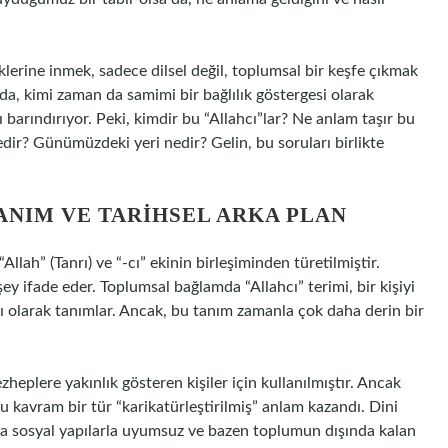
klerine inmek, sadece dilsel değil, toplumsal bir keşfe çıkmak
da, kimi zaman da samimi bir bağlılık göstergesi olarak
barındırıyor. Peki, kimdir bu “Allahcı”lar? Ne anlam taşır bu
nedir? Günümüzdeki yeri nedir? Gelin, bu soruları birlikte
ANIM VE TARIHSEL ARKA PLAN
Allah” (Tanrı) ve “-cı” ekinin birleşiminden türetilmiştir.
y ifade eder. Toplumsal bağlamda “Allahcı” terimi, bir kişiyi
ağlı olarak tanımlar. Ancak, bu tanım zamanla çok daha derin bir
ezheplere yakınlık gösteren kişiler için kullanılmıştır. Ancak
 bu kavram bir tür “karikatürleştirilmiş” anlam kazandı. Dini
da sosyal yapılarla uyumsuz ve bazen toplumun dışında kalan