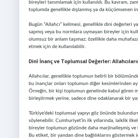
bireyleri tanımlamak için kullanıldı. Bu kavram, zam
toplumda genellikle dışlanmış ya da küçümsenen insa
Bugün “Allahcı” kelimesi, genellikle dini değerleri
sapmış veya bu normlara uymayan bireyler için kull
olumsuz bir anlam taşımaz; özellikle daha muhafazak
etmek için de kullanılabilir.
Dinî İnanç ve Toplumsal Değerler: Allahcıları
Allahcılar, genellikle toplumun belirli bir bölümünd
bu inançlar onları toplumun diğer kesimlerinden ayı
Örneğin, bir kişi toplumun genelinde kabul gören mo
birleştirmek yerine, sadece dine odaklanarak bir yaş
Türkiye’deki toplumsal yapıyı göz önünde bulunduru
söylenebilir. Cumhuriyet’in ilk yıllarında, laiklik ilk
bireyler toplumun gözünde daha marjinalleşmiş ve b
Bu etiket, bir yandan dine bağlılıklarını göstermek