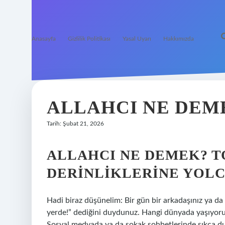
Anasayfa
Gizlilik Politikası
Yasal Uyarı
Hakkımızda
ALLAHCI NE DEM
Tarih: Şubat 21, 2026
ALLAHCI NE DEMEK? T
DERINLIKLERINE YOL
Hadi biraz düşünelim: Bir gün bir arkadaşınız ya da 
yerde!” dediğini duydunuz. Hangi dünyada yaşıyoru
Sosyal medyada ya da sokak sohbetlerinde sıkça duy