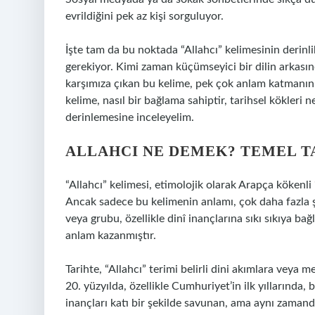
evrildiğini pek az kişi sorguluyor.
İşte tam da bu noktada “Allahcı” kelimesinin derinli
gerekiyor. Kimi zaman küçümseyici bir dilin arkasın
karşımıza çıkan bu kelime, pek çok anlam katmanını 
kelime, nasıl bir bağlama sahiptir, tarihsel kökleri 
derinlemesine inceleyelim.
ALLAHCI NE DEMEK? TEMEL T
“Allahcı” kelimesi, etimolojik olarak Arapça kökenli “
Ancak sadece bu kelimenin anlamı, çok daha fazla şe
veya grubu, özellikle dinî inançlarına sıkı sıkıya b
anlam kazanmıştır.
Tarihte, “Allahcı” terimi belirli dini akımlara veya m
20. yüzyılda, özellikle Cumhuriyet’in ilk yıllarında,
inançları katı bir şekilde savunan, ama aynı zaman