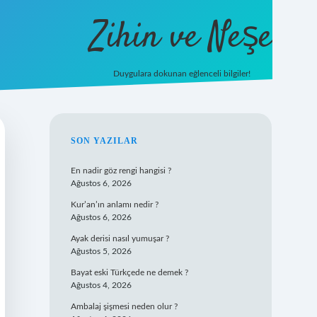
Zihin ve Neşe
Duygulara dokunan eğlenceli bilgiler!
hiltonbet giriş
SIDEBAR
SON YAZILAR
En nadir göz rengi hangisi ?
Ağustos 6, 2026
Kur’an’ın anlamı nedir ?
Ağustos 6, 2026
Ayak derisi nasıl yumuşar ?
Ağustos 5, 2026
Bayat eski Türkçede ne demek ?
Ağustos 4, 2026
Ambalaj şişmesi neden olur ?