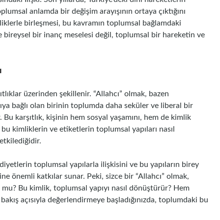
toplumsal anlamda bir değişim arayışının ortaya çıktığını
mliklerle birleşmesi, bu kavramın toplumsal bağlamdaki
e bireysel bir inanç meselesi değil, toplumsal bir hareketin ve
ı
tlıklar üzerinden şekillenir. “Allahcı” olmak, bazen
ıkıya bağlı olan birinin toplumda daha seküler ve liberal bir
Bu karşıtlık, kişinin hem sosyal yaşamını, hem de kimlik
bu kimliklerin ve etiketlerin toplumsal yapıları nasıl
tkilediğidir.
yetlerin toplumsal yapılarla ilişkisini ve bu yapıların birey
ne önemli katkılar sunar. Peki, sizce bir “Allahcı” olmak,
uş mu? Bu kimlik, toplumsal yapıyı nasıl dönüştürür? Hem
ir bakış açısıyla değerlendirmeye başladığınızda, toplumdaki bu