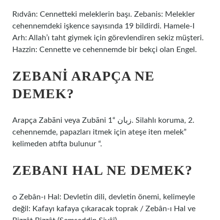
Rıdvân: Cennetteki meleklerin başı. Zebanis: Melekler
cehennemdeki işkence sayısında 19 bildirdi. Hamele-I
Arh: Allah’ı taht giymek için görevlendiren sekiz müşteri.
Hazzin: Cennette ve cehennemde bir bekçi olan Engel.
ZEBANI ARAPÇA NE
DEMEK?
Arapça Zabāni veya Zubāni زبان “1. Silahlı koruma, 2.
cehennemde, papazları itmek için ateşe iten melek”
kelimeden atıfta bulunur “.
ZEBANI HAL NE DEMEK?
ѻ Zebân-ı Hal: Devletin dili, devletin önemi, kelimeyle
değil: Kafayı kafaya çıkaracak toprak / Zebân-ı Hal ve