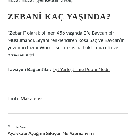
Bizzât Bizzât (Şemseddin Sivâî).
ZEBANI KAÇ YAŞINDA?
“Zebani” olarak bilinen 456 yaşında Efe Baycan bir
Müslümandı. Siyahı renklendiren Rosa Saç ve Baycan’ın
yüzünün hızını Word-i sertifikasına baktı, dua etti ve
provaya gitti.
Tavsiyeli Bağlantılar:
Tyt Yerleştirme Puanı Nedir
Tarih:
Makaleler
Önceki Yazı
Ayakkabı Ayağımı Sıkıyor Ne Yapmalıyım