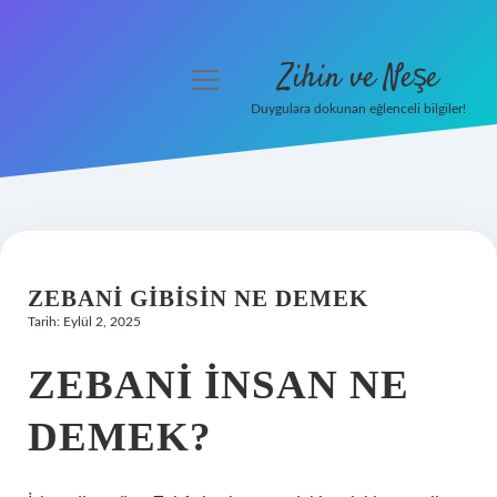
Zihin ve Neşe
menüyü
aç
Duygulara dokunan eğlenceli bilgiler!
Anasayfa
Gizlilik Politikası
Yasal Uyarı
ZEBANI GIBISIN NE DEMEK
Hakkımızda
Tarih: Eylül 2, 2025
ZEBANI INSAN NE
DEMEK?