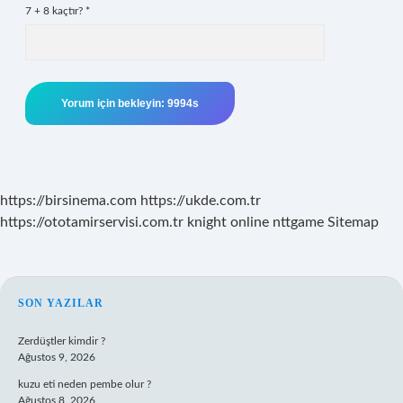
7 + 8 kaçtır?
*
https://birsinema.com
https://ukde.com.tr
https://ototamirservisi.com.tr
knight online
nttgame
Sitemap
SIDEBAR
SON YAZILAR
Zerdüştler kimdir ?
Ağustos 9, 2026
kuzu eti neden pembe olur ?
Ağustos 8, 2026