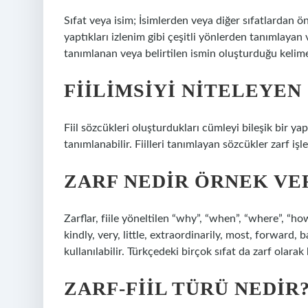
Sıfat veya isim; İsimlerden veya diğer sıfatlardan ön
yaptıkları izlenim gibi çeşitli yönlerden tanımlayan
tanımlanan veya belirtilen ismin oluşturduğu kelime
FIILIMSIYI NITELEYEN 
Fiil sözcükleri oluşturdukları cümleyi bileşik bir yapı
tanımlanabilir. Fiilleri tanımlayan sözcükler zarf işle
ZARF NEDIR ÖRNEK VE
Zarflar, fiile yöneltilen “why”, “when”, “where”, 
kindly, very, little, extraordinarily, most, forward, 
kullanılabilir. Türkçedeki birçok sıfat da zarf olarak k
ZARF-FIIL TÜRÜ NEDIR