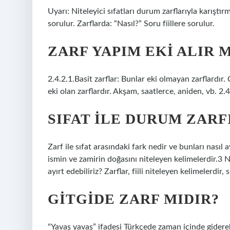
Uyarı: Niteleyici sıfatları durum zarflarıyla karıştır
sorulur. Zarflarda: “Nasıl?” Soru fiillere sorulur.
ZARF YAPIM EKI ALIR M
2.4.2.1.Basit zarflar: Bunlar eki olmayan zarflardır.
eki olan zarflardır. Akşam, saatlerce, aniden, vb. 2.4
SIFAT ILE DURUM ZARF
Zarf ile sıfat arasındaki fark nedir ve bunları nasıl ayı
ismin ve zamirin doğasını niteleyen kelimelerdir.3 N
ayırt edebiliriz? Zarflar, fiili niteleyen kelimelerdir,
GITGIDE ZARF MIDIR?
“Yavaş yavaş” ifadesi Türkçede zaman içinde giderek