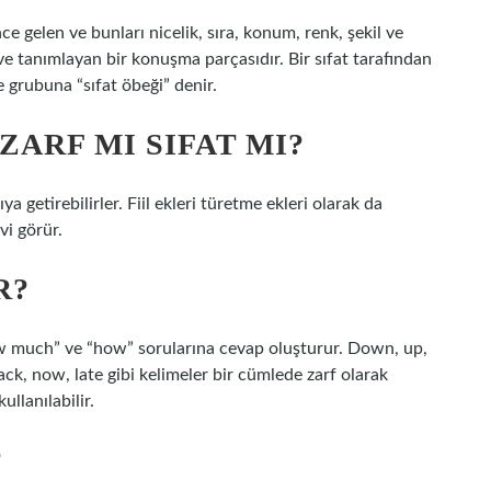
ce gelen ve bunları nicelik, sıra, konum, renk, şekil ve
 ve tanımlayan bir konuşma parçasıdır. Bir sıfat tarafından
 grubuna “sıfat öbeği” denir.
ZARF MI SIFAT MI?
ya getirebilirler. Fiil ekleri türetme ekleri olarak da
vi görür.
R?
“how much” ve “how” sorularına cevap oluşturur. Down, up,
back, now, late gibi kelimeler bir cümlede zarf olarak
ullanılabilir.
?