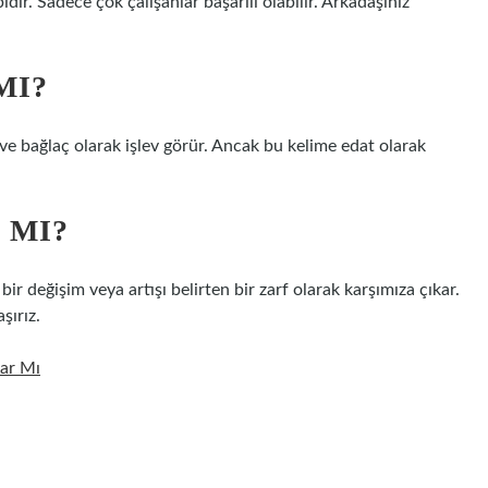
dır. Sadece çok çalışanlar başarılı olabilir. Arkadaşınız
MI?
f ve bağlaç olarak işlev görür. Ancak bu kelime edat olarak
 MI?
r değişim veya artışı belirten bir zarf olarak karşımıza çıkar.
şırız.
kar Mı