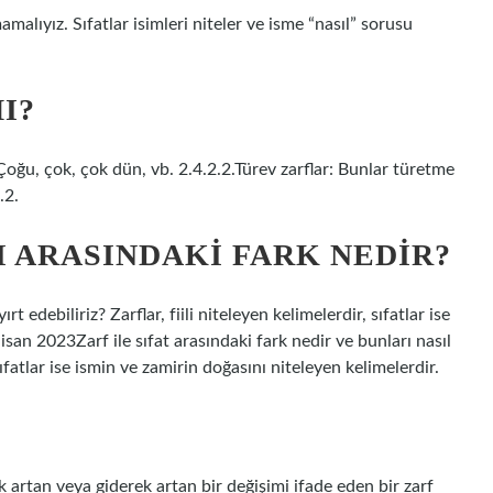
mamalıyız. Sıfatlar isimleri niteler ve isme “nasıl” sorusu
I?
 Çoğu, çok, çok dün, vb. 2.4.2.2.Türev zarflar: Bunlar türetme
.2.
I ARASINDAKI FARK NEDIR?
rt edebiliriz? Zarflar, fiili niteleyen kelimelerdir, sıfatlar ise
isan 2023Zarf ile sıfat arasındaki fark nedir ve bunları nasıl
 sıfatlar ise ismin ve zamirin doğasını niteleyen kelimelerdir.
 artan veya giderek artan bir değişimi ifade eden bir zarf