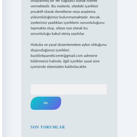
onaylanmış bir Yer Sağlayıcı olarak hizmet
vermektedir. Bu nedenle, sitedeki içerikleri
proaktif olarak denetleme veya araştırma
yükümlülüğümüz bulunmamaktadır. Ancak,
üyelerimiz yazdıkları içeriklerin sorumluluğunu
taşımakta olup, siteye üye olarak bu
sorumluluğu kabul etmiş sayılırlar.
Hukuka ve yasal düzenlemelere aykırı olduğunu
düşündüğünüz içerikleri,
backlinkpanelicomtr@gmail.com
adresine
bildirmeniz halinde, ilgili içerikler yasal süre
içerisinde sitemizden kaldırılacaktır.
Arama
SON YORUMLAR