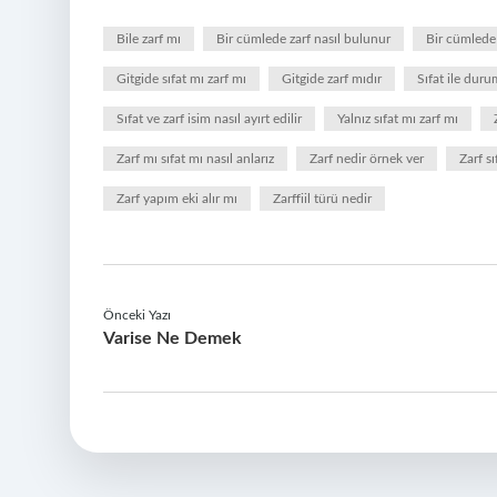
Bile zarf mı
Bir cümlede zarf nasıl bulunur
Bir cümlede 
Gitgide sıfat mı zarf mı
Gitgide zarf mıdır
Sıfat ile duru
Sıfat ve zarf isim nasıl ayırt edilir
Yalnız sıfat mı zarf mı
Zarf mı sıfat mı nasıl anlarız
Zarf nedir örnek ver
Zarf s
Zarf yapım eki alır mı
Zarffiil türü nedir
Önceki Yazı
Varise Ne Demek