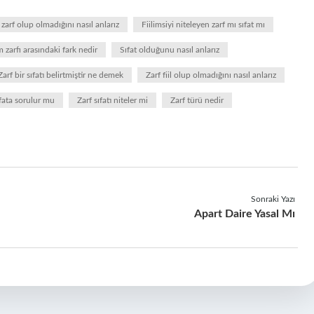
zarf olup olmadığını nasıl anlarız
Fiilimsiyi niteleyen zarf mı sıfat mı
m zarfı arasındaki fark nedir
Sıfat olduğunu nasıl anlarız
Zarf bir sıfatı belirtmiştir ne demek
Zarf fiil olup olmadığını nasıl anlarız
ıfata sorulur mu
Zarf sıfatı niteler mi
Zarf türü nedir
Sonraki Yazı
Apart Daire Yasal Mı