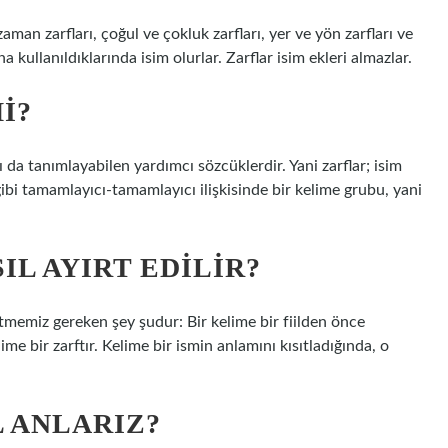
zaman zarfları, çoğul ve çokluk zarfları, yer ve yön zarfları ve
ına kullanıldıklarında isim olurlar. Zarflar isim ekleri almazlar.
I?
arı da tanımlayabilen yardımcı sözcüklerdir. Yani zarflar; isim
r gibi tamamlayıcı-tamamlayıcı ilişkisinde bir kelime grubu, yani
SIL AYIRT EDILIR?
 etmemiz gereken şey şudur: Bir kelime bir fiilden önce
lime bir zarftır. Kelime bir ismin anlamını kısıtladığında, o
L ANLARIZ?