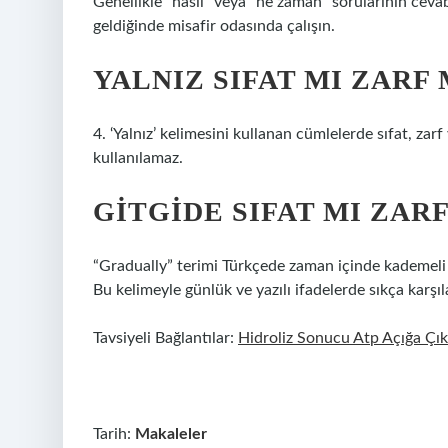
Genellikle “nasıl” veya “ne zaman” sorularının cevabı
geldiğinde misafir odasında çalışın.
YALNIZ SIFAT MI ZARF 
4. ‘Yalnız’ kelimesini kullanan cümlelerde sıfat, zar
kullanılamaz.
GITGIDE SIFAT MI ZARF
“Gradually” terimi Türkçede zaman içinde kademeli bi
Bu kelimeyle günlük ve yazılı ifadelerde sıkça karşıla
Tavsiyeli Bağlantılar:
Hidroliz Sonucu Atp Açığa Çı
Tarih:
Makaleler