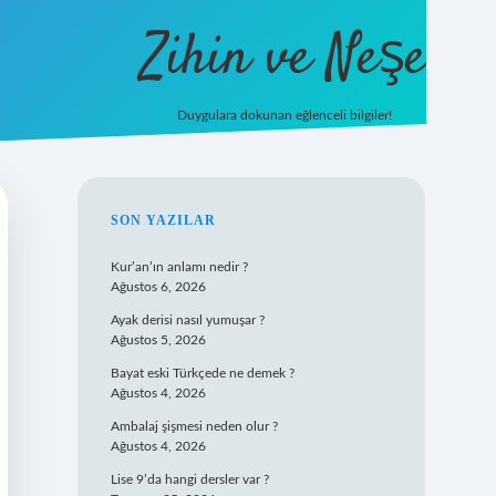
Zihin ve Neşe
Duygulara dokunan eğlenceli bilgiler!
hiltonbet 
SIDEBAR
SON YAZILAR
Kur’an’ın anlamı nedir ?
Ağustos 6, 2026
Ayak derisi nasıl yumuşar ?
Ağustos 5, 2026
Bayat eski Türkçede ne demek ?
Ağustos 4, 2026
Ambalaj şişmesi neden olur ?
Ağustos 4, 2026
Lise 9’da hangi dersler var ?