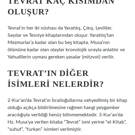
TEVRAT KAÇ KISIMDAN
OLUŞUR?
Tevrat’ın her iki nüshası da Yaratılış, Çıkış, Levililer,
Sayılar ve Tesniye kitaplarından oluşur. Yaratılış’tan
Mezmurlar’a kadar olan bu beş kitapta, Musa’nın
ölümüne kadar olan olaylar kronolojik sırayla anlatılır ve
Yahudilerin uyması gereken yasalar (mitzvot) verilir.
TEVRAT’IN DIĞER
ISIMLERI NELERDIR?
2-Kur’an’da Tevrat’ın İsrailoğullarına vahyedilmiş bir kitap
olduğu açıkça bildirilmesine rağmen hangi peygamber
aracılığıyla verildiği henüz bilinmemektedir. 3-Kur’an’da
Hz. Musa’ya verilen kitaba “Tevrat” ismi yerine “el-Kitab”,
“suhuf”, “furkan” isimleri verilmiştir.