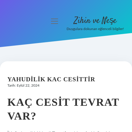
Zihin ve Neşe
menüyü
aç
Duygulara dokunan eğlenceli bilgiler!
Anasayfa
Gizlilik Politikası
Yasal Uyarı
YAHUDILIK KAC CESITTIR
Hakkımızda
Tarih: Eylül 22, 2024
KAÇ CESIT TEVRAT
VAR?