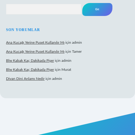
Arama
SON YORUMLAR
Ana Kucağı Yerine Puset Kullanılır Mı
için
admin
Ana Kucağı Yerine Puset Kullanılır Mı
için
Tamer
Blw Kabak Kaç Dakikada Pişer
için
admin
Blw Kabak Kaç Dakikada Pişer
için
Murat
Divan Dini Anlamı Nedir
için
admin
et giriş