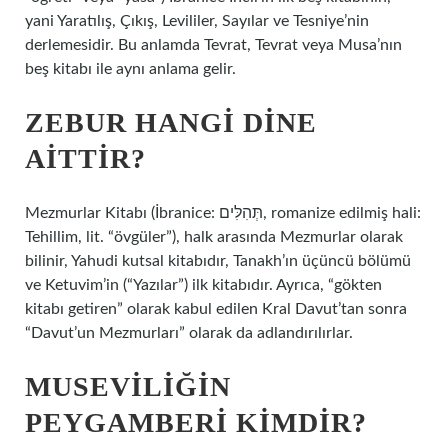
yani Yaratılış, Çıkış, Levililer, Sayılar ve Tesniye’nin
derlemesidir. Bu anlamda Tevrat, Tevrat veya Musa’nın
beş kitabı ile aynı anlama gelir.
ZEBUR HANGI DINE
AITTIR?
Mezmurlar Kitabı (İbranice: תְּהִלִּים‎, romanize edilmiş hali:
Tehillim, lit. “övgüler”), halk arasında Mezmurlar olarak
bilinir, Yahudi kutsal kitabıdır, Tanakh’ın üçüncü bölümü
ve Ketuvim’in (“Yazılar”) ilk kitabıdır. Ayrıca, “gökten
kitabı getiren” olarak kabul edilen Kral Davut’tan sonra
“Davut’un Mezmurları” olarak da adlandırılırlar.
MUSEVILIĞIN
PEYGAMBERI KIMDIR?