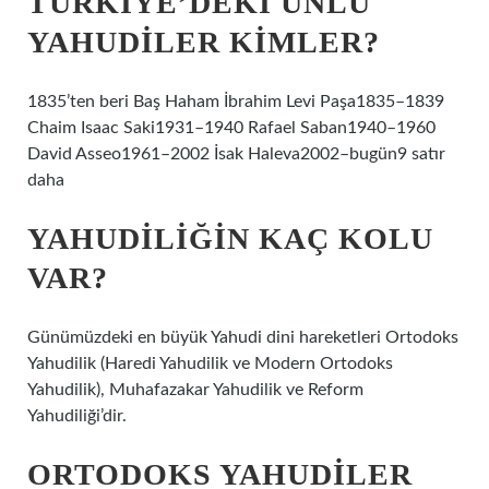
TÜRKIYE’DEKI ÜNLÜ
YAHUDILER KIMLER?
1835’ten beri Baş Haham İbrahim Levi Paşa1835–1839
Chaim Isaac Saki1931–1940 Rafael Saban1940–1960
David Asseo1961–2002 İsak Haleva2002–bugün9 satır
daha
YAHUDILIĞIN KAÇ KOLU
VAR?
Günümüzdeki en büyük Yahudi dini hareketleri Ortodoks
Yahudilik (Haredi Yahudilik ve Modern Ortodoks
Yahudilik), Muhafazakar Yahudilik ve Reform
Yahudiliği’dir.
ORTODOKS YAHUDILER