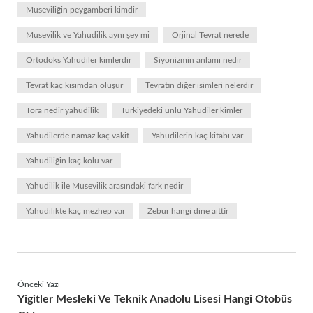
Museviliğin peygamberi kimdir
Musevilik ve Yahudilik aynı şey mi
Orjinal Tevrat nerede
Ortodoks Yahudiler kimlerdir
Siyonizmin anlamı nedir
Tevrat kaç kısımdan oluşur
Tevratın diğer isimleri nelerdir
Tora nedir yahudilik
Türkiyedeki ünlü Yahudiler kimler
Yahudilerde namaz kaç vakit
Yahudilerin kaç kitabı var
Yahudiliğin kaç kolu var
Yahudilik ile Musevilik arasındaki fark nedir
Yahudilikte kaç mezhep var
Zebur hangi dine aittir
Önceki Yazı
Yigitler Mesleki Ve Teknik Anadolu Lisesi Hangi Otobüs