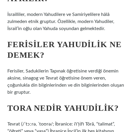
İsrailliler, modern Yahudilere ve Samiriyelilere hâlâ
zulmeden etnik gruptur. Özellikle, modern Yahudiler,
İsrail’in oğlu olan Yahuda soyundan gelmektedir.
FERISILER YAHUDILIK NE
DEMEK?
Ferisiler, Sadukilerin Tapınak öğretisine verdiği önemin
aksine, sinagog ve Tevrat öğretisine önem veren,
çoğunlukla din bilginlerinden ve din bilginlerinden oluşan
bir gruptur.
TORA NEDIR YAHUDILIK?
Tevrat (/ˈtɔːrə, ˈtoʊrə/; İbranice: תּוֹרָה‎ Tōrā, “talimat”,
“öğreti” veya “yasa”) İbranice İncil’in ilk beş kitabının,