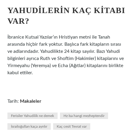
YAHUDILERIN KAÇ KITABI
VAR?
İbranice Kutsal Yazılar’ın Hristiyan metni ile Tanah
arasında hiçbir fark yoktur. Başlıca fark kitapların sırası
ve adlarındadır. Yahudilikte 24 kitap sayılır. Bazı Yahudi
bilginleri ayrıca Ruth ve Shoftim (Hakimler) kitaplarını ve
Yirmeyahu (Yeremya) ve Echa (Ağıtlar) kitaplarını birlikte
kabul ettiler.
Tarih:
Makaleler
Ferisiler Yahudilik ne demek
Hz İsa hangi mezheptendir
İsrailoğulları kaça ayrılır
Kaç cesit Tevrat var