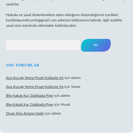
sayılırlar.
Hukuka ve yasal düzenlemelere aykırı olduğunu düşündüğünüz içerikleri,
backlinkpanelicomtr@gmail.com
adresine bildirmeniz halinde, ilgili içerikler
yasal süre içerisinde sitemizden kaldırılacaktır.
Arama
SON YORUMLAR
Ana Kucağı Yerine Puset Kullanılır Mı
için
admin
Ana Kucağı Yerine Puset Kullanılır Mı
için
Tamer
Blw Kabak Kaç Dakikada Pişer
için
admin
Blw Kabak Kaç Dakikada Pişer
için
Murat
Divan Dini Anlamı Nedir
için
admin