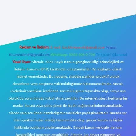
et giriş
Reklam ve İletişim:
E-mail:
backlinkpaneli@gmail.com
Teams:
forumhizmeti@gmail.com
Whatsapp: 0262 606 0 726
Telegram: @karabul
Yasal Uyarı:
Sitemiz, 5651 Sayılı Kanun gereğince Bilgi Teknolojileri ve
İletişim Kurumu (BTK) tarafından onaylanmış bir Yer Sağlayıcı olarak
hizmet vermektedir. Bu nedenle, sitedeki içerikleri proaktif olarak
denetleme veya araştırma yükümlülüğümüz bulunmamaktadır. Ancak,
üyelerimiz yazdıkları içeriklerin sorumluluğunu taşımakta olup, siteye üye
olarak bu sorumluluğu kabul etmiş sayılırlar. Bu internet sitesi, herhangi bir
marka, kurum veya şahıs şirketi ile hiçbir bağlantısı bulunmamaktadır.
Sitede yalnızca kendi hazırladığımız makaleler paylaşılmaktadır. Burada yer
alan içerikler haber niteliği taşımamakta olup, gerçek kurum ve kişiler
hakkında paylaşım yapılmamaktadır. Gerçek kurum ve kişiler ile isim
benzerlikleri tamamen tesadüfidir. Sitemiz, kar amacı gütmeyen ve