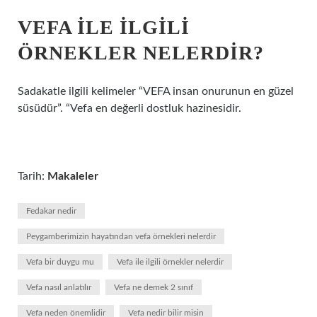
VEFA ILE ILGILI
ÖRNEKLER NELERDIR?
Sadakatle ilgili kelimeler “VEFA insan onurunun en güzel
süsüdür”. “Vefa en değerli dostluk hazinesidir.
Tarih:
Makaleler
Fedakar nedir
Peygamberimizin hayatından vefa örnekleri nelerdir
Vefa bir duygu mu
Vefa ile ilgili örnekler nelerdir
Vefa nasıl anlatılır
Vefa ne demek 2 sınıf
Vefa neden önemlidir
Vefa nedir bilir misin