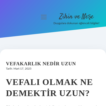
Zihin ve Neşe
menüyü
aç
Duygulara dokunan eğlenceli bilgiler!
Anasayfa
Gizlilik Politikası
Yasal Uyarı
VEFAKARLIK NEDIR UZUN
Hakkımızda
Tarih: Mart 17, 2025
VEFALI OLMAK NE
DEMEKTIR UZUN?