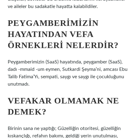
ve aileler bu sadakatle hayatta kalabildiler.
PEYGAMBERIMIZIN
HAYATINDAN VEFA
ÖRNEKLERI NELERDIR?
Peygamberimizin (SaaS) hayatında, peygamber (SaaS),
dadı -mmaid -um eymen, Sutkardi Şeyma’ni, amcası Ebu
Talib Fatima’Yı, sempati, saygı ve saygı ile çocukluğunu
unutmadı.
VEFAKAR OLMAMAK NE
DEMEK?
Birinin sana ne yaptığı; Güzelliğin otoritesi, güzelliğin
kıskançlığı, refahın bakımı, geldiği yerin unutulması,