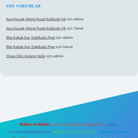
SON YORUMLAR
Ana Kucağı Yerine Puset Kullanılır Mı
için
admin
Ana Kucağı Yerine Puset Kullanılır Mı
için
Tamer
Blw Kabak Kaç Dakikada Pişer
için
admin
Blw Kabak Kaç Dakikada Pişer
için
Murat
Divan Dini Anlamı Nedir
için
admin
et giriş
Reklam ve İletişim:
E-mail:
backlinkpaneli@gmail.com
Teams:
forumhizmeti@gmail.com
Whatsapp: 0262 606 0 726
Telegram: @karabul