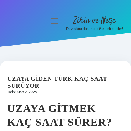
Zihin ve Neşe
menüyü
aç
Duygulara dokunan eğlenceli bilgiler!
Anasayfa
Gizlilik Politikası
Yasal Uyarı
UZAYA GIDEN TÜRK KAÇ SAAT
Hakkımızda
SÜRÜYOR
Tarih: Mart 7, 2025
UZAYA GITMEK
KAÇ SAAT SÜRER?