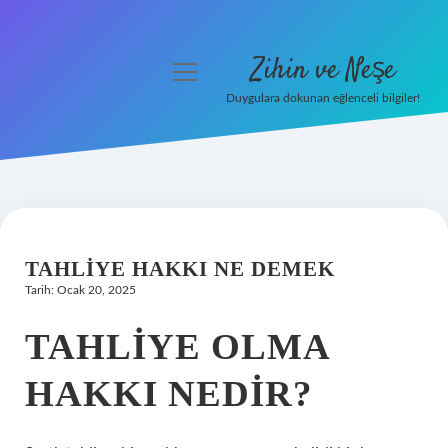
Zihin ve Neşe
menüyü
aç
Duygulara dokunan eğlenceli bilgiler!
Anasayfa
Gizlilik Politikası
Yasal Uyarı
TAHLIYE HAKKI NE DEMEK
Hakkımızda
Tarih: Ocak 20, 2025
TAHLIYE OLMA
HAKKI NEDIR?