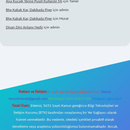
Ana Kucağı Yerine Puset Kullanılır Mı
için
Tamer
Blw Kabak Kaç Dakikada Pişer
için
admin
Blw Kabak Kaç Dakikada Pişer
için
Murat
Divan Dini Anlamı Nedir
için
admin
 giriş
Reklam ve İletişim:
E-mail:
backlinkpaneli@gmail.com
Teams:
forumhizmeti@gmail.com
Whatsapp: 0262 606 0 726
Telegram: @karabul
Yasal Uyarı:
Sitemiz, 5651 Sayılı Kanun gereğince Bilgi Teknolojileri ve
İletişim Kurumu (BTK) tarafından onaylanmış bir Yer Sağlayıcı olarak
hizmet vermektedir. Bu nedenle, sitedeki içerikleri proaktif olarak
denetleme veya araştırma yükümlülüğümüz bulunmamaktadır. Ancak,