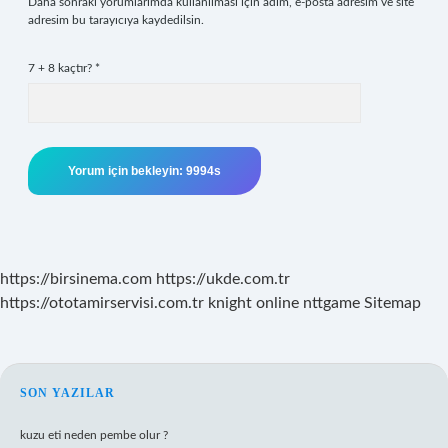
Daha sonraki yorumlarımda kullanılması için adım, e-posta adresim ve site
adresim bu tarayıcıya kaydedilsin.
7 + 8 kaçtır?
*
https://birsinema.com
https://ukde.com.tr
https://ototamirservisi.com.tr
knight online
nttgame
Sitemap
SIDEBAR
SON YAZILAR
kuzu eti neden pembe olur ?