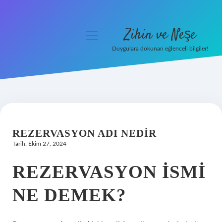
Zihin ve Neşe
menüyü
aç
Duygulara dokunan eğlenceli bilgiler!
Anasayfa
Gizlilik Politikası
Yasal Uyarı
REZERVASYON ADI NEDIR
Hakkımızda
Tarih: Ekim 27, 2024
REZERVASYON ISMI
NE DEMEK?