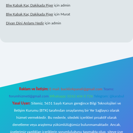
Blw Kabak Kaç Dakikada Pişer
için
admin
Blw Kabak Kaç Dakikada Pişer
için
Murat
Divan Dini Anlamı Nedir
için
admin
bet giriş
Reklam ve İletişim:
E-mail:
backlinkpaneli@gmail.com
Teams:
forumhizmeti@gmail.com
Whatsapp: 0262 606 0 726
Telegram: @karabul
Yasal Uyarı:
Sitemiz, 5651 Sayılı Kanun gereğince Bilgi Teknolojileri ve
İletişim Kurumu (BTK) tarafından onaylanmış bir Yer Sağlayıcı olarak
hizmet vermektedir. Bu nedenle, sitedeki içerikleri proaktif olarak
denetleme veya araştırma yükümlülüğümüz bulunmamaktadır. Ancak,
üyelerimiz yazdıkları içeriklerin sorumluluğunu taşımakta olup, siteye üye