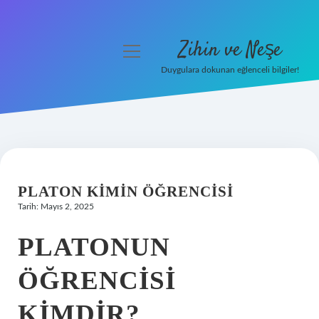
Zihin ve Neşe
menüyü
aç
Duygulara dokunan eğlenceli bilgiler!
Anasayfa
Gizlilik Politikası
Yasal Uyarı
PLATON KIMIN ÖĞRENCISI
Hakkımızda
Tarih: Mayıs 2, 2025
PLATONUN
ÖĞRENCISI
KIMDIR?