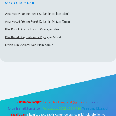
SON YORUMLAR
Ana Kucağı Yerine Puset Kullanılır Mı
için
admin
Ana Kucağı Yerine Puset Kullanılır Mı
için
Tamer
Blw Kabak Kaç Dakikada Pişer
için
admin
Blw Kabak Kaç Dakikada Pişer
için
Murat
Divan Dini Anlamı Nedir
için
admin
nbet giriş
Reklam ve İletişim:
E-mail:
backlinkpaneli@gmail.com
Teams:
forumhizmeti@gmail.com
Whatsapp: 0262 606 0 726
Telegram: @karabul
Yasal Uyarı:
Sitemiz, 5651 Sayılı Kanun gereğince Bilgi Teknolojileri ve