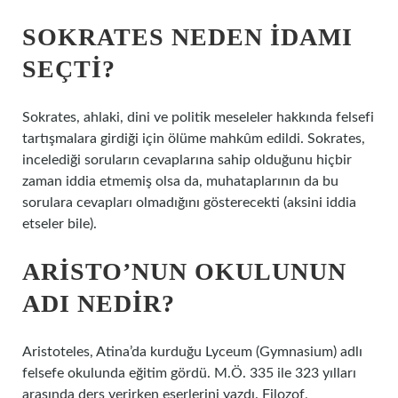
SOKRATES NEDEN IDAMI
SEÇTI?
Sokrates, ahlaki, dini ve politik meseleler hakkında felsefi
tartışmalara girdiği için ölüme mahkûm edildi. Sokrates,
incelediği soruların cevaplarına sahip olduğunu hiçbir
zaman iddia etmemiş olsa da, muhataplarının da bu
sorulara cevapları olmadığını gösterecekti (aksini iddia
etseler bile).
ARISTO’NUN OKULUNUN
ADI NEDIR?
Aristoteles, Atina’da kurduğu Lyceum (Gymnasium) adlı
felsefe okulunda eğitim gördü. M.Ö. 335 ile 323 yılları
arasında ders verirken eserlerini yazdı. Filozof,