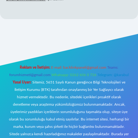
 giriş
Reklam ve İletişim:
E-mail:
backlinkpaneli@gmail.com
Teams:
forumhizmeti@gmail.com
Whatsapp: 0262 606 0 726
Telegram: @karabul
Yasal Uyarı:
Sitemiz, 5651 Sayılı Kanun gereğince Bilgi Teknolojileri ve
İletişim Kurumu (BTK) tarafından onaylanmış bir Yer Sağlayıcı olarak
hizmet vermektedir. Bu nedenle, sitedeki içerikleri proaktif olarak
denetleme veya araştırma yükümlülüğümüz bulunmamaktadır. Ancak,
üyelerimiz yazdıkları içeriklerin sorumluluğunu taşımakta olup, siteye üye
olarak bu sorumluluğu kabul etmiş sayılırlar. Bu internet sitesi, herhangi bir
marka, kurum veya şahıs şirketi ile hiçbir bağlantısı bulunmamaktadır.
Sitede yalnızca kendi hazırladığımız makaleler paylaşılmaktadır. Burada yer