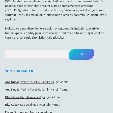
(BTK) tarafından onaylanmış bir Yer Sağlayıcı olarak hizmet vermektedir. Bu
nedenle, sitedeki içerikleri proaktif olarak denetleme veya araştırma
yükümlülüğümüz bulunmamaktadır. Ancak, üyelerimiz yazdıkları içeriklerin
sorumluluğunu taşımakta olup, siteye üye olarak bu sorumluluğu kabul etmiş
sayılırlar.
Hukuka ve yasal düzenlemelere aykırı olduğunu düşündüğünüz içerikleri,
backlinkpanelicomtr@gmail.com
adresine bildirmeniz halinde, ilgili içerikler
yasal süre içerisinde sitemizden kaldırılacaktır.
Arama
SON YORUMLAR
Ana Kucağı Yerine Puset Kullanılır Mı
için
admin
Ana Kucağı Yerine Puset Kullanılır Mı
için
Tamer
Blw Kabak Kaç Dakikada Pişer
için
admin
Blw Kabak Kaç Dakikada Pişer
için
Murat
Divan Dini Anlamı Nedir
için
admin