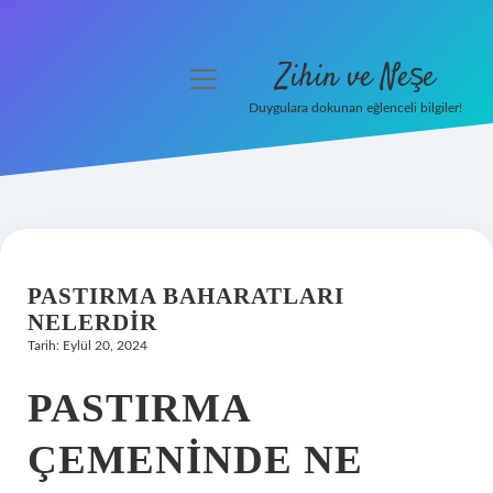
Zihin ve Neşe
menüyü
aç
Duygulara dokunan eğlenceli bilgiler!
Anasayfa
Gizlilik Politikası
Yasal Uyarı
PASTIRMA BAHARATLARI
Hakkımızda
NELERDIR
Tarih: Eylül 20, 2024
PASTIRMA
ÇEMENINDE NE