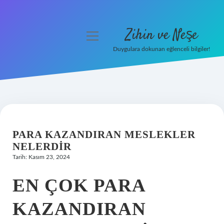
Zihin ve Neşe
menüyü
aç
Duygulara dokunan eğlenceli bilgiler!
Anasayfa
Gizlilik Politikası
Yasal Uyarı
PARA KAZANDIRAN MESLEKLER
Hakkımızda
NELERDIR
Tarih: Kasım 23, 2024
EN ÇOK PARA
KAZANDIRAN