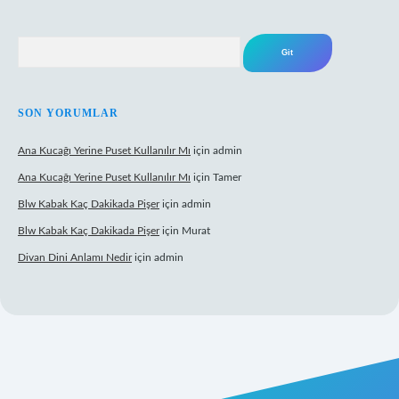
Arama
SON YORUMLAR
Ana Kucağı Yerine Puset Kullanılır Mı
için
admin
Ana Kucağı Yerine Puset Kullanılır Mı
için
Tamer
Blw Kabak Kaç Dakikada Pişer
için
admin
Blw Kabak Kaç Dakikada Pişer
için
Murat
Divan Dini Anlamı Nedir
için
admin
t giriş