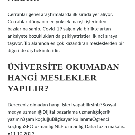
Cerrahlar genel araştırmalarda ilk sırada yer alıyor.
Cerrahlar dünyanın en yüksek maaşlı işlerinden
bazılarına sahip. Covid-19 salgınıyla birlikte artan
anksiyete bozuklukları da psikiyatristleri ikinci sıraya
taşıyor. Tıp alanında en çok kazandıran mesleklerden bir
diğeri de diş hekimleridir.
ÜNIVERSITE OKUMADAN
HANGI MESLEKLER
YAPILIR?
Dereceniz olmadan hangi işleri yapabilirsiniz?Sosyal
medya uzmanlığıDijital pazarlama uzmanlığıİçerik
yazımıYaşam koçluğuBilgisayar kullanımıÖğrenci
koçluğuSEO uzmanlığıNLP uzmanlığıDaha fazla makale…
•11.10.2023