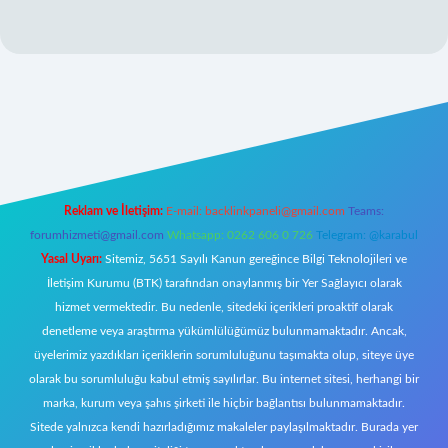
bet giriş
Reklam ve İletişim:
E-mail:
backlinkpaneli@gmail.com
Teams:
forumhizmeti@gmail.com
Whatsapp: 0262 606 0 726
Telegram: @karabul
Yasal Uyarı:
Sitemiz, 5651 Sayılı Kanun gereğince Bilgi Teknolojileri ve
İletişim Kurumu (BTK) tarafından onaylanmış bir Yer Sağlayıcı olarak
hizmet vermektedir. Bu nedenle, sitedeki içerikleri proaktif olarak
denetleme veya araştırma yükümlülüğümüz bulunmamaktadır. Ancak,
üyelerimiz yazdıkları içeriklerin sorumluluğunu taşımakta olup, siteye üye
olarak bu sorumluluğu kabul etmiş sayılırlar. Bu internet sitesi, herhangi bir
marka, kurum veya şahıs şirketi ile hiçbir bağlantısı bulunmamaktadır.
Sitede yalnızca kendi hazırladığımız makaleler paylaşılmaktadır. Burada yer