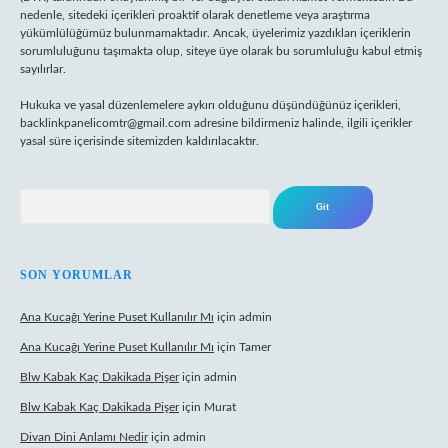
nedenle, sitedeki içerikleri proaktif olarak denetleme veya araştırma
yükümlülüğümüz bulunmamaktadır. Ancak, üyelerimiz yazdıkları içeriklerin
sorumluluğunu taşımakta olup, siteye üye olarak bu sorumluluğu kabul etmiş
sayılırlar.
Hukuka ve yasal düzenlemelere aykırı olduğunu düşündüğünüz içerikleri,
backlinkpanelicomtr@gmail.com
adresine bildirmeniz halinde, ilgili içerikler
yasal süre içerisinde sitemizden kaldırılacaktır.
Arama
SON YORUMLAR
Ana Kucağı Yerine Puset Kullanılır Mı
için
admin
Ana Kucağı Yerine Puset Kullanılır Mı
için
Tamer
Blw Kabak Kaç Dakikada Pişer
için
admin
Blw Kabak Kaç Dakikada Pişer
için
Murat
Divan Dini Anlamı Nedir
için
admin