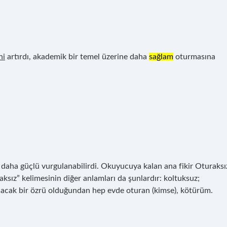
ni
artırdı, akademik bir temel üzerine daha
sağlam
oturmasına
 daha güçlü vurgulanabilirdi. Okuyucuya kalan ana fikir Oturaksı
aksız” kelimesinin diğer anlamları da şunlardır: koltuksuz;
lacak bir özrü olduğundan hep evde oturan (kimse), kötürüm.