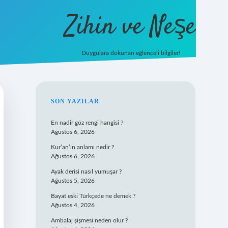
Zihin ve Neşe
Duygulara dokunan eğlenceli bilgiler!
hiltonbet g
SIDEBAR
SON YAZILAR
En nadir göz rengi hangisi ?
Ağustos 6, 2026
Kur’an’ın anlamı nedir ?
Ağustos 6, 2026
Ayak derisi nasıl yumuşar ?
Ağustos 5, 2026
Bayat eski Türkçede ne demek ?
Ağustos 4, 2026
Ambalaj şişmesi neden olur ?