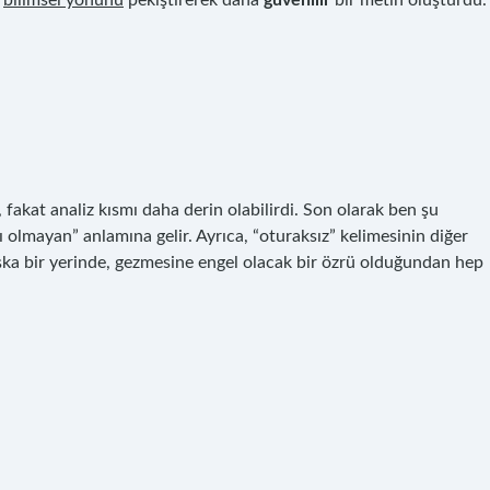
n
bilimsel yönünü
pekiştirerek daha
güvenilir
bir metin oluşturdu.
fakat analiz kısmı daha derin olabilirdi. Son olarak ben şu
 olmayan” anlamına gelir. Ayrıca, “oturaksız” kelimesinin diğer
aşka bir yerinde, gezmesine engel olacak bir özrü olduğundan hep