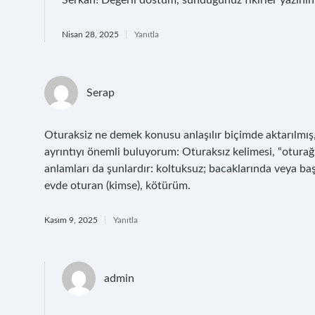
Serkan! Değerli dostum, sunduğunuz fikirler yazını
Nisan 28, 2025
Yanıtla
Serap
Oturaksiz ne demek konusu anlaşılır biçimde aktarılmış, 
ayrıntıyı önemli buluyorum: Oturaksız kelimesi, “oturağı
anlamları da şunlardır: koltuksuz; bacaklarında veya b
evde oturan (kimse), kötürüm.
Kasım 9, 2025
Yanıtla
admin