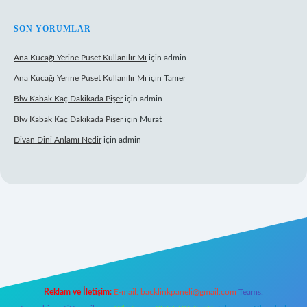
SON YORUMLAR
Ana Kucağı Yerine Puset Kullanılır Mı
için
admin
Ana Kucağı Yerine Puset Kullanılır Mı
için
Tamer
Blw Kabak Kaç Dakikada Pişer
için
admin
Blw Kabak Kaç Dakikada Pişer
için
Murat
Divan Dini Anlamı Nedir
için
admin
et giriş
Reklam ve İletişim:
E-mail:
backlinkpaneli@gmail.com
Teams: