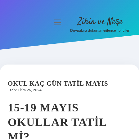
Zihin ve Neşe
menüyü
aç
Duygulara dokunan eğlenceli bilgiler!
Anasayfa
Gizlilik Politikası
Yasal Uyarı
OKUL KAÇ GÜN TATIL MAYIS
Hakkımızda
Tarih: Ekim 26, 2024
15-19 MAYIS
OKULLAR TATIL
MI?