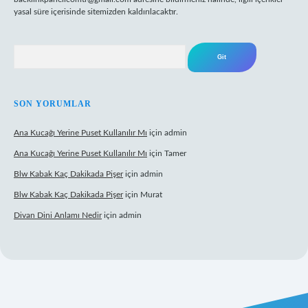
yasal süre içerisinde sitemizden kaldırılacaktır.
Arama
SON YORUMLAR
Ana Kucağı Yerine Puset Kullanılır Mı
için
admin
Ana Kucağı Yerine Puset Kullanılır Mı
için
Tamer
Blw Kabak Kaç Dakikada Pişer
için
admin
Blw Kabak Kaç Dakikada Pişer
için
Murat
Divan Dini Anlamı Nedir
için
admin
nbet giriş