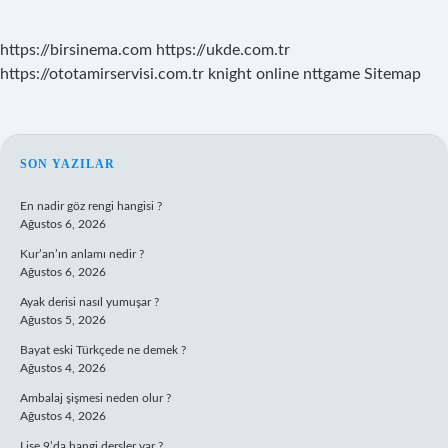
https://birsinema.com
https://ukde.com.tr
https://ototamirservisi.com.tr
knight online
nttgame
Sitemap
SIDEBAR
SON YAZILAR
En nadir göz rengi hangisi ?
Ağustos 6, 2026
Kur’an’ın anlamı nedir ?
Ağustos 6, 2026
Ayak derisi nasıl yumuşar ?
Ağustos 5, 2026
Bayat eski Türkçede ne demek ?
Ağustos 4, 2026
Ambalaj şişmesi neden olur ?
Ağustos 4, 2026
Lise 9’da hangi dersler var ?