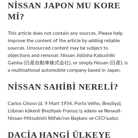
NISSAN JAPON MU KORE
MI?
This article does not contain any sources. Please help
improve the content of the article by adding reliable
sources. Unsourced content may be subject to
objections and removal. Nissan Jidōsha Kabushiki
Gaisha (日産自動車株式会社), or simply Nissan (日産), is
a multinational automobile company based in Japan.
NISSAN SAHIBI NERELI?
Carlos Ghosn (d. 9 Mart 1954, Porto Velho, Brezilya),
Lübnan kökenli Brezilyalı-Fransız iş adamı ve Renault-
Nissan-Mitsubishi İttifakı’nın Başkanı ve CEO’sudur.
DACIA HANGI ÜLKEYE