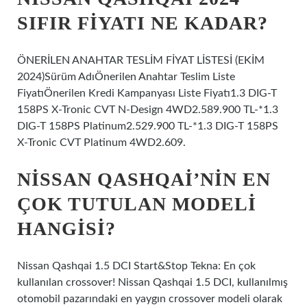
SIFIR FIYATI NE KADAR?
ÖNERİLEN ANAHTAR TESLİM FİYAT LİSTESİ (EKİM
2024)Sürüm AdıÖnerilen Anahtar Teslim Liste
FiyatıÖnerilen Kredi Kampanyası Liste Fiyatı1.3 DIG-T
158PS X-Tronic CVT N-Design 4WD2.589.900 TL-*1.3
DIG-T 158PS Platinum2.529.900 TL-*1.3 DIG-T 158PS
X-Tronic CVT Platinum 4WD2.609.
NISSAN QASHQAI’NIN EN
ÇOK TUTULAN MODELI
HANGISI?
Nissan Qashqai 1.5 DCI Start&Stop Tekna: En çok
kullanılan crossover! Nissan Qashqai 1.5 DCI, kullanılmış
otomobil pazarındaki en yaygın crossover modeli olarak