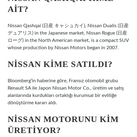
AIT?
Nissan Qashqai (日産 キャシュカイ), Nissan Dualis (日産
デュアリス) in the Japanese market, Nissan Rogue (日産
ローグ) in the North American market, is a compact SUV
whose production by Nissan Motors began in 2007.
NISSAN KIME SATILDI?
Bloomberg’in haberine göre, Fransız otomobil grubu
Renault SA ile Japon Nissan Motor Co., üretim ve satış
alanlarında kurdukları ortaklığı kurumsal bir evliliğe
dönüştürme kararı aldı.
NISSAN MOTORUNU KIM
ÜRETIYOR?