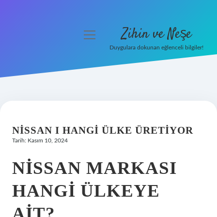
Zihin ve Neşe
menüyü
aç
Duygulara dokunan eğlenceli bilgiler!
Anasayfa
Gizlilik Politikası
Yasal Uyarı
NISSAN I HANGI ÜLKE ÜRETIYOR
Hakkımızda
Tarih: Kasım 10, 2024
NISSAN MARKASI
HANGI ÜLKEYE
AIT?