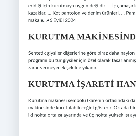
eridiği için kurutmaya uygun değildir. … İç çamaşırl
kazaklar. … Kot pantolon ve denim ürünleri. … Pamuk
makale…•6 Eylül 2024
KURUTMA MAKINESIND
Sentetik giysiler diğerlerine göre biraz daha naylo
programı bu tür giysiler için özel olarak tasarlanmış
zarar vermeyecek şekilde yıkanır.
KURUTMA IŞARETI HAN
Kurutma makinesi sembolü (karenin ortasındaki daire
makinesinde kurutulabileceğini gösterir. Ortada bir 
iki nokta orta ısı ayarında ve üç nokta yüksek ısı 