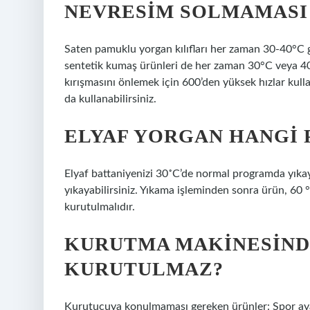
NEVRESIM SOLMAMASI 
Saten pamuklu yorgan kılıfları her zaman 30-40°C gi
sentetik kumaş ürünleri de her zaman 30°C veya 40°
kırışmasını önlemek için 600’den yüksek hızlar kul
da kullanabilirsiniz.
ELYAF YORGAN HANGI
Elyaf battaniyenizi 30˚C’de normal programda yıkay
yıkayabilirsiniz. Yıkama işleminden sonra ürün, 60 °
kurutulmalıdır.
KURUTMA MAKINESIND
KURUTULMAZ?
Kurutucuya konulmaması gereken ürünler: Spor ayakka