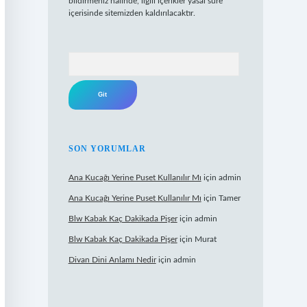
bildirmeniz halinde, ilgili içerikler yasal süre
içerisinde sitemizden kaldırılacaktır.
Arama
SON YORUMLAR
Ana Kucağı Yerine Puset Kullanılır Mı
için
admin
Ana Kucağı Yerine Puset Kullanılır Mı
için
Tamer
Blw Kabak Kaç Dakikada Pişer
için
admin
Blw Kabak Kaç Dakikada Pişer
için
Murat
Divan Dini Anlamı Nedir
için
admin