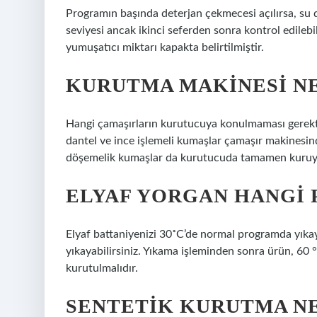
Programın başında deterjan çekmecesi açılırsa, su
seviyesi ancak ikinci seferden sonra kontrol edile
yumuşatıcı miktarı kapakta belirtilmiştir.
KURUTMA MAKINESI NE
Hangi çamaşırların kurutucuya konulmaması gerektiği
dantel ve ince işlemeli kumaşlar çamaşır makinesind
döşemelik kumaşlar da kurutucuda tamamen kuruyam
ELYAF YORGAN HANGI
Elyaf battaniyenizi 30˚C’de normal programda yıkay
yıkayabilirsiniz. Yıkama işleminden sonra ürün, 60 °
kurutulmalıdır.
SENTETIK KURUTMA N