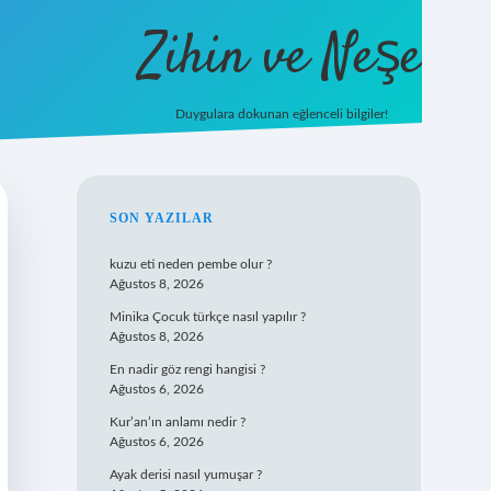
Zihin ve Neşe
Duygulara dokunan eğlenceli bilgiler!
hiltonbet gi
SIDEBAR
SON YAZILAR
kuzu eti neden pembe olur ?
Ağustos 8, 2026
Minika Çocuk türkçe nasıl yapılır ?
Ağustos 8, 2026
En nadir göz rengi hangisi ?
Ağustos 6, 2026
Kur’an’ın anlamı nedir ?
Ağustos 6, 2026
Ayak derisi nasıl yumuşar ?