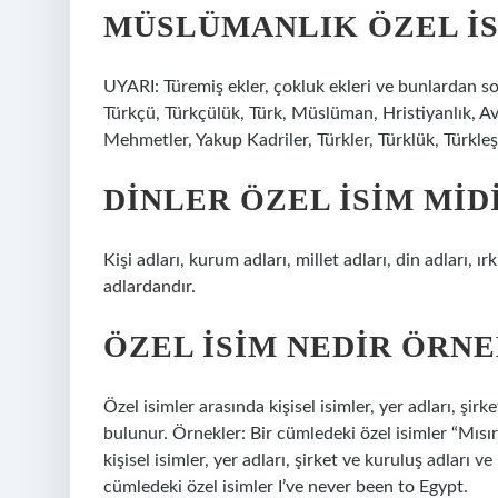
MÜSLÜMANLIK ÖZEL IS
UYARI: Türemiş ekler, çokluk ekleri ve bunlardan son
Türkçü, Türkçülük, Türk, Müslüman, Hristiyanlık, Avr
Mehmetler, Yakup Kadriler, Türkler, Türklük, Türkl
DINLER ÖZEL ISIM MID
Kişi adları, kurum adları, millet adları, din adları, ır
adlardandır.
ÖZEL ISIM NEDIR ÖRN
Özel isimler arasında kişisel isimler, yer adları, şirk
bulunur. Örnekler: Bir cümledeki özel isimler “Mısı
kişisel isimler, yer adları, şirket ve kuruluş adları v
cümledeki özel isimler I’ve never been to Egypt.