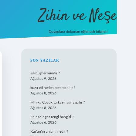
Zihin ve Neşe
Duygulara dokunan eğlenceli bilgiler!
hiltonbet g
SIDEBAR
SON YAZILAR
Zerdüştler kimdir ?
Ağustos 9, 2026
kuzu eti neden pembe olur ?
Ağustos 8, 2026
Minika Çocuk türkçe nasıl yapılır ?
Ağustos 8, 2026
En nadir göz rengi hangisi ?
Ağustos 6, 2026
Kur’an’ın anlamı nedir ?