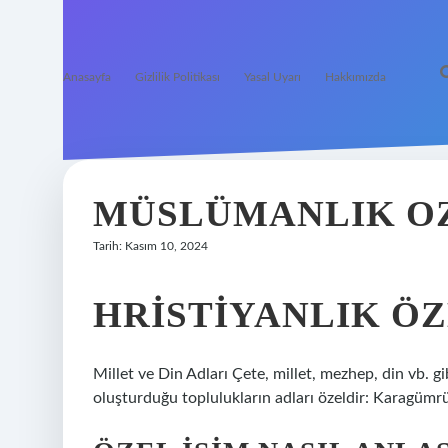
Anasayfa
Gizlilik Politikası
Yasal Uyarı
Hakkımızda
MÜSLÜMANLIK OZ
Tarih: Kasım 10, 2024
HRISTIYANLIK ÖZ
Millet ve Din Adları Çete, millet, mezhep, din vb. gib
oluşturduğu toplulukların adları özeldir: Karagümrük