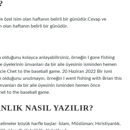
?
e özel isim olan haftanın belirli bir günüdür.Cevap ve
 olan haftanın belirli bir günüdür.
m olduğunu kolayca anlayabilirsiniz, örneğin I gone fishing
e üyelerinin ünvanları da bir aile üyesinin isminden hemen
Uncle Chet to the baseball game. 20 Haziran 2022 Bir ismi
im olduğunu unutmayın, örneğin I went fishing with Brian this
ünvanları da bir aile üyesinin isminden hemen önce
Chet to the baseball game.
NLIK NASIL YAZILIR?
elimeler büyük harfle başlar: İslam, Müslüman; Hıristiyanlık,