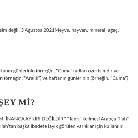
isim değil. 3 Ağustos 2021Meyve, hayvan, mineral, ağaç,
haftanın günlerinin (örneğin, “Cuma”) adları özel isimdir ve
rın (örneğin, “Aralık”) ve haftanın günlerinin (örneğin, “Cuma”)
ŞEY MI?
İNANCA AYKIRI DEĞİLDİR.” “Tanrı” kelimesi Arapça “ilah”
llah’tan başka ibadete layık görülen varlıklar için kullanılır.