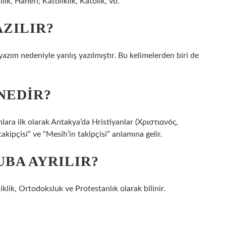
lik, Hanefi; Katoliklik, Katolik, vb.
AZILIR?
yazım nedeniyle yanlış yazılmıştır. Bu kelimelerden biri de
NEDIR?
nlara ilk olarak Antakya’da Hristiyanlar (Χριστιανός,
akipçisi” ve “Mesih’in takipçisi” anlamına gelir.
UBA AYRILIR?
iklik, Ortodoksluk ve Protestanlık olarak bilinir.