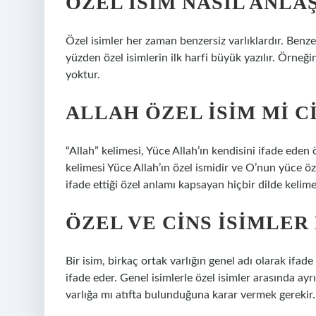
ÖZEL ISIM NASIL ANLA
Özel isimler her zaman benzersiz varlıklardır. Benzers
yüzden özel isimlerin ilk harfi büyük yazılır. Örneği
yoktur.
ALLAH ÖZEL ISIM MI CI
“Allah” kelimesi, Yüce Allah’ın kendisini ifade eden 
kelimesi Yüce Allah’ın özel ismidir ve O’nun yüce ö
ifade ettiği özel anlamı kapsayan hiçbir dilde kelim
ÖZEL VE CINS ISIMLER
Bir isim, birkaç ortak varlığın genel adı olarak ifade 
ifade eder. Genel isimlerle özel isimler arasında ay
varlığa mı atıfta bulunduğuna karar vermek gerekir.