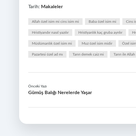
Tarih:
Makaleler
Allah özel isim mi cins isim mi
Baba özel isim mi
Cins i
Hristiyandır nasıl yazılır
Hristiyanlık kaç gruba ayrılır
Hr
Müslümanlık özel isim mi
Muz özel isim midir
Özel isim
Pazartesi özel ad mı
Tanrı demek caiz mi
Tanrı ile Allah
Önceki Yazı
Gümüş Balığı Nerelerde Yaşar