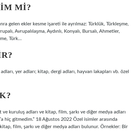
IM MI?
ra gelen ekler kesme işareti ile ayrılmaz: Türklük, Türkleşme,
upalı, Avrupalılaşma, Aydınlı, Konyalı, Bursalı, Ahmetler,
eşme, Türk…
IR?
k adları, yer adları; kitap, dergi adları, hayvan lakapları vb. özel
EK?
et ve kuruluş adları ve kitap, film, şarkı ve diğer medya adları
r’a hiç gitmedim.” 18 Ağustos 2022 Özel isimler arasında
e kitap, film, şarkı ve diğer medya adları bulunur. Örnekler: Bir