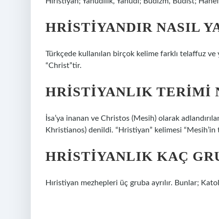
Hıristiyan; Yahudilik, Yahudi; Budizm, Budist; Hanefi
HRISTIYANDIR NASIL Y
Türkçede kullanılan birçok kelime farklı telaffuz ve 
“Christ”tir.
HRISTIYANLIK TERIMI 
İsa’ya inanan ve Christos (Mesih) olarak adlandırıla
Khristianos) denildi. “Hristiyan” kelimesi “Mesih’in t
HRISTIYANLIK KAÇ GR
Hıristiyan mezhepleri üç gruba ayrılır. Bunlar; Katol