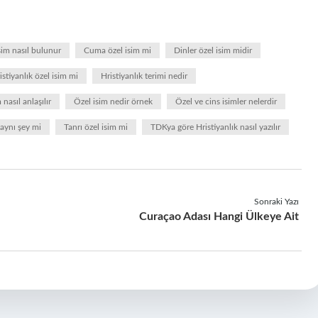
sim nasıl bulunur
Cuma özel isim mi
Dinler özel isim midir
istiyanlık özel isim mi
Hristiyanlık terimi nedir
 nasıl anlaşılır
Özel isim nedir örnek
Özel ve cins isimler nelerdir
 aynı şey mi
Tanrı özel isim mi
TDKya göre Hristiyanlık nasıl yazılır
Sonraki Yazı
Curaçao Adası Hangi Ülkeye Ait