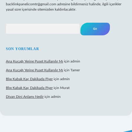
backlinkpanelicomtr@gmail.com
adresine bildirmeniz halinde, ilgili içerikler
yasal süre içerisinde sitemizden kaldırılacaktır.
Arama
SON YORUMLAR
Ana Kucağı Yerine Puset Kullanılır Mı
için
admin
Ana Kucağı Yerine Puset Kullanılır Mı
için
Tamer
Blw Kabak Kaç Dakikada Pişer
için
admin
Blw Kabak Kaç Dakikada Pişer
için
Murat
Divan Dini Anlamı Nedir
için
admin