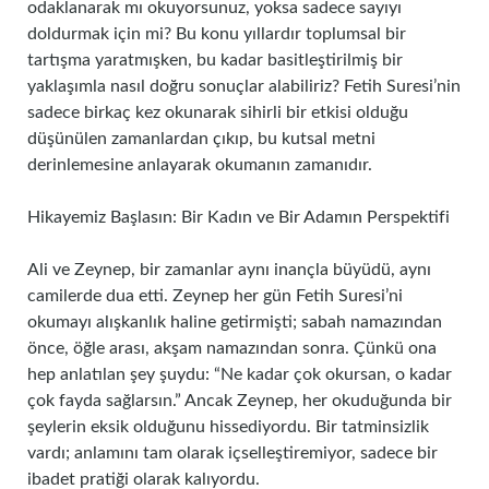
odaklanarak mı okuyorsunuz, yoksa sadece sayıyı
doldurmak için mi? Bu konu yıllardır toplumsal bir
tartışma yaratmışken, bu kadar basitleştirilmiş bir
yaklaşımla nasıl doğru sonuçlar alabiliriz? Fetih Suresi’nin
sadece birkaç kez okunarak sihirli bir etkisi olduğu
düşünülen zamanlardan çıkıp, bu kutsal metni
derinlemesine anlayarak okumanın zamanıdır.
Hikayemiz Başlasın: Bir Kadın ve Bir Adamın Perspektifi
Ali ve Zeynep, bir zamanlar aynı inançla büyüdü, aynı
camilerde dua etti. Zeynep her gün Fetih Suresi’ni
okumayı alışkanlık haline getirmişti; sabah namazından
önce, öğle arası, akşam namazından sonra. Çünkü ona
hep anlatılan şey şuydu: “Ne kadar çok okursan, o kadar
çok fayda sağlarsın.” Ancak Zeynep, her okuduğunda bir
şeylerin eksik olduğunu hissediyordu. Bir tatminsizlik
vardı; anlamını tam olarak içselleştiremiyor, sadece bir
ibadet pratiği olarak kalıyordu.