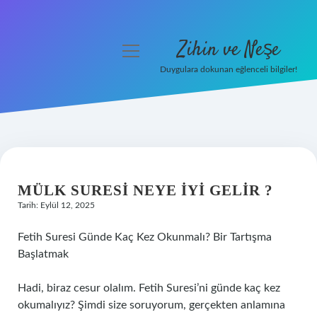
Zihin ve Neşe
menüyü
aç
Duygulara dokunan eğlenceli bilgiler!
Anasayfa
Gizlilik Politikası
Yasal Uyarı
MÜLK SURESI NEYE IYI GELIR ?
Hakkımızda
Tarih: Eylül 12, 2025
Fetih Suresi Günde Kaç Kez Okunmalı? Bir Tartışma
Başlatmak
Hadi, biraz cesur olalım. Fetih Suresi’ni günde kaç kez
okumalıyız? Şimdi size soruyorum, gerçekten anlamına