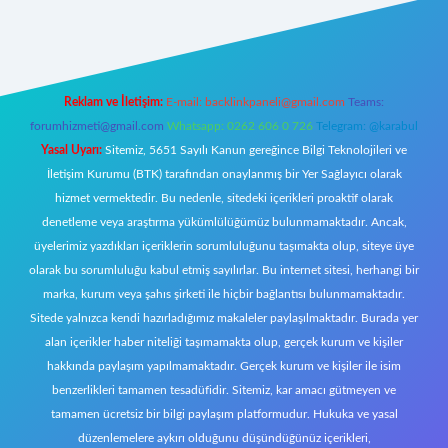
iltonbet giriş
Reklam ve İletişim:
E-mail:
backlinkpaneli@gmail.com
Teams:
forumhizmeti@gmail.com
Whatsapp: 0262 606 0 726
Telegram: @karabul
Yasal Uyarı:
Sitemiz, 5651 Sayılı Kanun gereğince Bilgi Teknolojileri ve
İletişim Kurumu (BTK) tarafından onaylanmış bir Yer Sağlayıcı olarak
hizmet vermektedir. Bu nedenle, sitedeki içerikleri proaktif olarak
denetleme veya araştırma yükümlülüğümüz bulunmamaktadır. Ancak,
üyelerimiz yazdıkları içeriklerin sorumluluğunu taşımakta olup, siteye üye
olarak bu sorumluluğu kabul etmiş sayılırlar. Bu internet sitesi, herhangi bir
marka, kurum veya şahıs şirketi ile hiçbir bağlantısı bulunmamaktadır.
Sitede yalnızca kendi hazırladığımız makaleler paylaşılmaktadır. Burada yer
alan içerikler haber niteliği taşımamakta olup, gerçek kurum ve kişiler
hakkında paylaşım yapılmamaktadır. Gerçek kurum ve kişiler ile isim
benzerlikleri tamamen tesadüfidir. Sitemiz, kar amacı gütmeyen ve
tamamen ücretsiz bir bilgi paylaşım platformudur. Hukuka ve yasal
düzenlemelere aykırı olduğunu düşündüğünüz içerikleri,