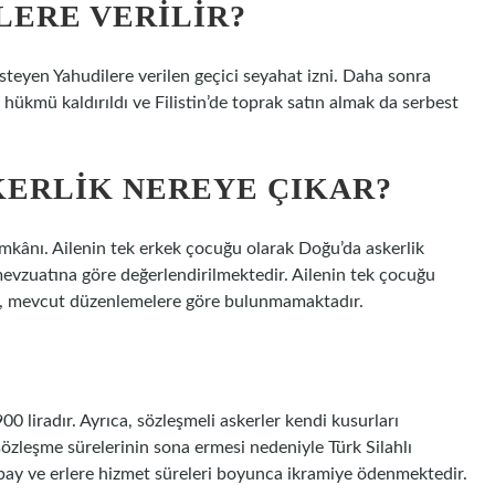
LERE VERILIR?
eyen Yahudilere verilen geçici seyahat izni. Daha sonra
ükmü kaldırıldı ve Filistin’de toprak satın almak da serbest
ERLIK NEREYE ÇIKAR?
mkânı. Ailenin tek erkek çocuğu olarak Doğu’da askerlik
mevzuatına göre değerlendirilmektedir. Ailenin tek çocuğu
ı, mevcut düzenlemelere göre bulunmamaktadır.
 liradır. Ayrıca, sözleşmeli askerler kendi kusurları
özleşme sürelerinin sona ermesi nedeniyle Türk Silahlı
ubay ve erlere hizmet süreleri boyunca ikramiye ödenmektedir.