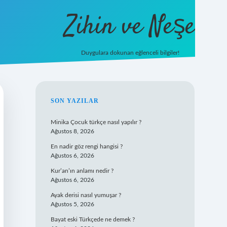
Zihin ve Neşe
Duygulara dokunan eğlenceli bilgiler!
hiltonbet gi
SIDEBAR
SON YAZILAR
Minika Çocuk türkçe nasıl yapılır ?
Ağustos 8, 2026
En nadir göz rengi hangisi ?
Ağustos 6, 2026
Kur’an’ın anlamı nedir ?
Ağustos 6, 2026
Ayak derisi nasıl yumuşar ?
Ağustos 5, 2026
Bayat eski Türkçede ne demek ?