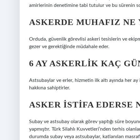
amirlerinin denetimine tabi tutulur ve bu sürenin so
ASKERDE MUHAFIZ NE 
Orduda, güvenlik görevlisi askeri tesislerin ve ekip
gezer ve gerektiğinde müdahale eder.
6 AY ASKERLIK KAÇ GÜN
Astsubaylar ve erler, hizmetin ilk altı ayında her ay iç
hakkına sahiptirler.
ASKER ISTIFA EDERSE
Subay ve astsubay olarak görev yaptığı süre boyu
yapmıştır. Türk Silahlı Kuvvetleri’nden terhis olan
durumda subay veya astsubaylar, katlanılan masrafla