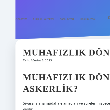
Anasayfa
Gizlilik Politikası
Yasal Uyarı
Hakkımızda
MUHAFIZLIK DÖN
Tarih: Ağustos 8, 2025
MUHAFIZLIK DÖN
ASKERLIK?
Siyasal alana müdahale amaçları ve süreleri nispeten 
verilir.