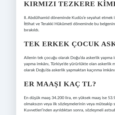
KIRMIZI TEZKERE KIM
II. Abdülhamid döneminde Kudüs’e seyahat etmek ist
İttihat ve Terakki Hükümeti döneminde bu belgenin h
bırakıldı.
TEK ERKEK ÇOCUK ASK
Ailenin tek çocuğu olarak Doğu’da askerlik yapma i
yapma imkânı, Türkiye’de yürürlükte olan askerlik 
olarak Doğu’da askerlik yapmaktan kaçınma imkân
ER MAAŞI KAÇ TL?
En düşük maaş 34.200 lira, en yüksek maaş ise 53.900
olmaksızın veya ilk sözleşmelerinin veya müteakip s
Kuvvetleri’nden ayrıldıktan sonra, sözleşmeli asts