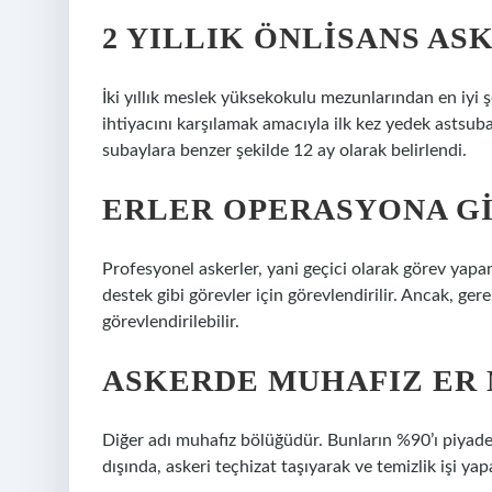
2 YILLIK ÖNLISANS AS
İki yıllık meslek yüksekokulu mezunlarından en iyi 
ihtiyacını karşılamak amacıyla ilk kez yedek astsuba
subaylara benzer şekilde 12 ay olarak belirlendi.
ERLER OPERASYONA GI
Profesyonel askerler, yani geçici olarak görev yapan 
destek gibi görevler için görevlendirilir. Ancak, ger
görevlendirilebilir.
ASKERDE MUHAFIZ ER
Diğer adı muhafız bölüğüdür. Bunların %90’ı piyade
dışında, askeri teçhizat taşıyarak ve temizlik işi ya