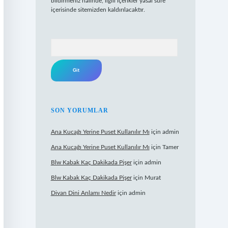
bildirmeniz halinde, ilgili içerikler yasal süre
içerisinde sitemizden kaldırılacaktır.
Arama
SON YORUMLAR
Ana Kucağı Yerine Puset Kullanılır Mı
için
admin
Ana Kucağı Yerine Puset Kullanılır Mı
için
Tamer
Blw Kabak Kaç Dakikada Pişer
için
admin
Blw Kabak Kaç Dakikada Pişer
için
Murat
Divan Dini Anlamı Nedir
için
admin