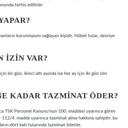
nunda terhis edilirler.
YAPAR?
manların korunmasını sağlayan kişidir. Nöbet tutar, devriye
 IZIN VAR?
in bir gün, ikinci altı ayında ise her ay için iki gün izin
 NE KADAR TAZMINAT ÖDER?
nca TSK Personel Kanunu’nun 100. maddesi uyarınca görev
lar 112/4. madde uyarınca tazminat alma hakkına sahiptir; bu
rın dört katı tutarında tazminat öderler.