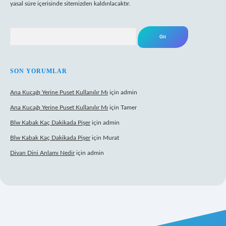
yasal süre içerisinde sitemizden kaldırılacaktır.
Arama
SON YORUMLAR
Ana Kucağı Yerine Puset Kullanılır Mı
için
admin
Ana Kucağı Yerine Puset Kullanılır Mı
için
Tamer
Blw Kabak Kaç Dakikada Pişer
için
admin
Blw Kabak Kaç Dakikada Pişer
için
Murat
Divan Dini Anlamı Nedir
için
admin
riş