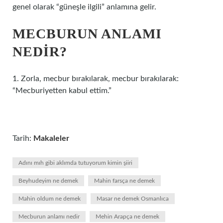
genel olarak “güneşle ilgili” anlamına gelir.
MECBURUN ANLAMI
NEDIR?
1. Zorla, mecbur bırakılarak, mecbur bırakılarak:
“Mecburiyetten kabul ettim.”
Tarih:
Makaleler
Adını mıh gibi aklımda tutuyorum kimin şiiri
Beyhudeyim ne demek
Mahin farsça ne demek
Mahin oldum ne demek
Masar ne demek Osmanlıca
Mecburun anlamı nedir
Mehin Arapça ne demek