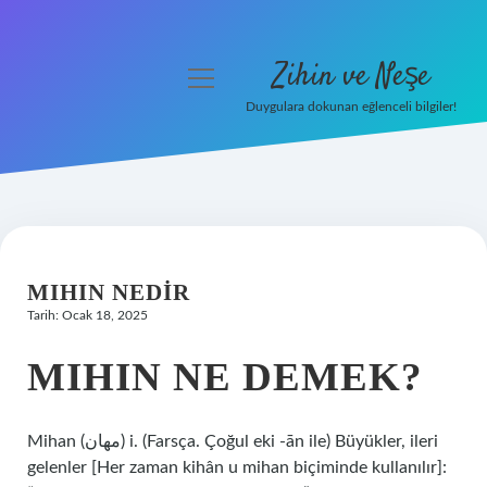
Zihin ve Neşe
menüyü
aç
Duygulara dokunan eğlenceli bilgiler!
Anasayfa
Gizlilik Politikası
Yasal Uyarı
MIHIN NEDIR
Hakkımızda
Tarih: Ocak 18, 2025
MIHIN NE DEMEK?
Mihan (ﻣﻬﺎﻥ) i. (Farsça. Çoğul eki -ān ile) Büyükler, ileri
gelenler [Her zaman kihân u mihan biçiminde kullanılır]: