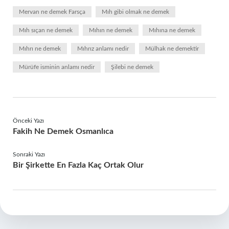
Mervan ne demek Farsça
Mıh gibi olmak ne demek
Mıh sıçan ne demek
Mıhın ne demek
Mıhına ne demek
Mıhrı ne demek
Mıhrız anlamı nedir
Mülhak ne demektir
Mürüfe isminin anlamı nedir
Şilebi ne demek
Önceki Yazı
Fakih Ne Demek Osmanlıca
Sonraki Yazı
Bir Şirkette En Fazla Kaç Ortak Olur