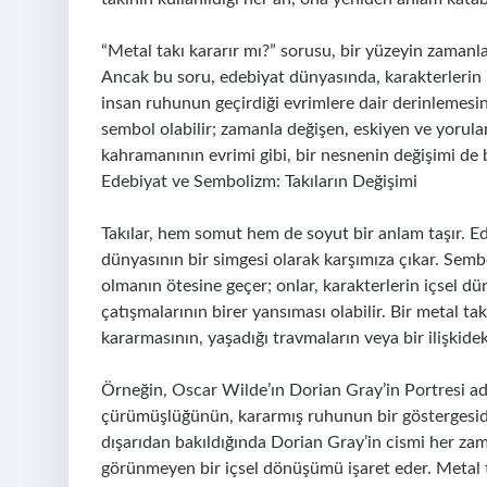
“Metal takı kararır mı?” sorusu, bir yüzeyin zamanla 
Ancak bu soru, edebiyat dünyasında, karakterlerin
insan ruhunun geçirdiği evrimlere dair derinlemesine 
sembol olabilir; zamanla değişen, eskiyen ve yorula
kahramanının evrimi gibi, bir nesnenin değişimi de b
Edebiyat ve Sembolizm: Takıların Değişimi
Takılar, hem somut hem de soyut bir anlam taşır. Ede
dünyasının bir simgesi olarak karşımıza çıkar. Sembo
olmanın ötesine geçer; onlar, karakterlerin içsel dü
çatışmalarının birer yansıması olabilir. Bir metal ta
kararmasının, yaşadığı travmaların veya bir ilişkide
Örneğin, Oscar Wilde’ın Dorian Gray’in Portresi adl
çürümüşlüğünün, kararmış ruhunun bir göstergesidir
dışarıdan bakıldığında Dorian Gray’in cismi her zama
görünmeyen bir içsel dönüşümü işaret eder. Metal t