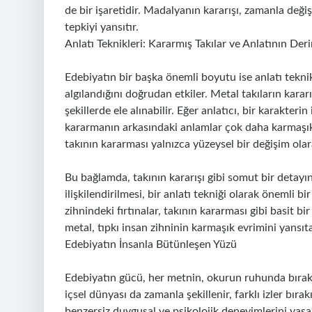
de bir işaretidir. Madalyanın kararışı, zamanla deği
tepkiyi yansıtır.
Anlatı Teknikleri: Kararmış Takılar ve Anlatının Deri
Edebiyatın bir başka önemli boyutu ise anlatı teknikl
algılandığını doğrudan etkiler. Metal takıların kararı
şekillerde ele alınabilir. Eğer anlatıcı, bir karakter
kararmanın arkasındaki anlamlar çok daha karmaşık ha
takının kararması yalnızca yüzeysel bir değişim olara
Bu bağlamda, takının kararışı gibi somut bir detayı
ilişkilendirilmesi, bir anlatı tekniği olarak önemli bir 
zihnindeki fırtınalar, takının kararması gibi basit bi
metal, tıpkı insan zihninin karmaşık evrimini yansıt
Edebiyatın İnsanla Bütünleşen Yüzü
Edebiyatın gücü, her metnin, okurun ruhunda bıraktığ
içsel dünyası da zamanla şekillenir, farklı izler bırak
benzersiz duygusal ve psikolojik deneyimlerini yaşar