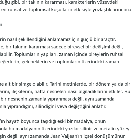
duğu gibi, bir takının kararması, karakterlerin yüzeydeki
ren ruhsal ve toplumsal koşulların etkisiyle yozlaştıklarını ima
m
n nasıl şekillendiğini anlamamız için güçlü bir araçtır.
de, bir takının kararması sadece bireysel bir değişimi değil,
lir. Toplumların yapıları, zaman içinde bireylerin ruhsal
l değerlerin, geleneklerin ve toplumların üzerindeki zaman
ait bir simge olabilir. Tarihi metinlerde, bir dönem ya da bir
ı, ilişkilerini, hatta nesneleri nasıl algıladıklarını etkiler. Bu
l bir nesnenin zamanla yıpranması değil, aynı zamanda
a yıprandığını, silindiğini veya değiştiğini anlatır.
’ın hayatı boyunca taşıdığı eski bir madalya, onun
la bu madalyanın üzerindeki yazılar silinir ve metalin yüzeyi
in değil, aynı zamanda Jean Valjean’ın içsel dönüşümünün