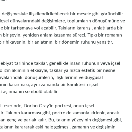
değişmesiyle ilişkilendirilebilecek bir mesele gibi görünebilir.
 içsel dünyalarındaki değişimlere, toplumların dönüşümüne ve
bir tartışmaya yol açabilir. Takıların kararışı, anlatılarda bir
n bir şeyin, yeniden anlam kazanma süreci. Tıpkı bir romanın
ir hikayenin, bir anlatının, bir dönemin ruhunu yansıtır.
biyat tarihinde takılar, genellikle insan ruhunun veya içsel
lizm akımının etkisiyle, takılar yalnızca estetik bir nesne
nyalarındaki dönüşümlerin, ilişkilerinin ve duygusal
kının kararması, aynı zamanda bir karakterin içsel
ki aşınmanın sembolü olabilir.
ı eserinde, Dorian Gray’in portresi, onun içsel
. Takının kararması gibi, portre de zamanla kirlenir, ancak
n genç ve parlak kalır. Bu, takının yüzeyinin değişmesi gibi,
akının karararak eski hale gelmesi, zamanın ve değişimin