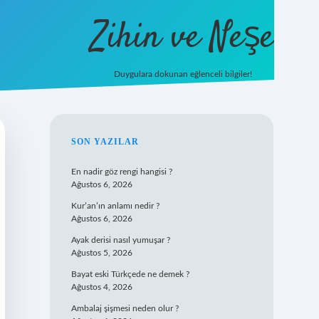
Zihin ve Neşe
Duygulara dokunan eğlenceli bilgiler!
hiltonbet giriş
SIDEBAR
SON YAZILAR
En nadir göz rengi hangisi ?
Ağustos 6, 2026
Kur’an’ın anlamı nedir ?
Ağustos 6, 2026
Ayak derisi nasıl yumuşar ?
Ağustos 5, 2026
Bayat eski Türkçede ne demek ?
Ağustos 4, 2026
Ambalaj şişmesi neden olur ?