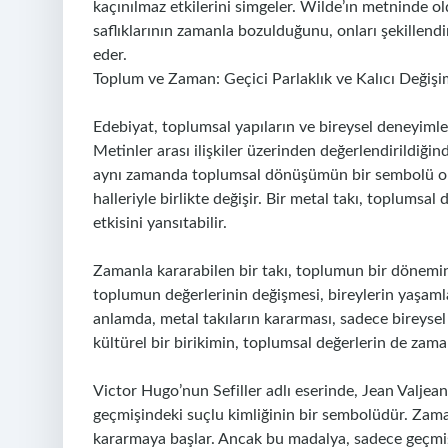
kaçınılmaz etkilerini simgeler. Wilde’ın metninde ol
saflıklarının zamanla bozulduğunu, onları şekillendi
eder.
Toplum ve Zaman: Geçici Parlaklık ve Kalıcı Değişi
Edebiyat, toplumsal yapıların ve bireysel deneyimleri
Metinler arası ilişkiler üzerinden değerlendirildiğin
aynı zamanda toplumsal dönüşümün bir sembolü olabi
halleriyle birlikte değişir. Bir metal takı, toplumsa
etkisini yansıtabilir.
Zamanla kararabilen bir takı, toplumun bir dönemine 
toplumun değerlerinin değişmesi, bireylerin yaşamların
anlamda, metal takıların kararması, sadece bireyse
kültürel bir birikimin, toplumsal değerlerin de zamanl
Victor Hugo’nun Sefiller adlı eserinde, Jean Valjean
geçmişindeki suçlu kimliğinin bir sembolüdür. Zaman
kararmaya başlar. Ancak bu madalya, sadece geçmiş