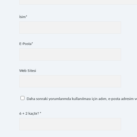
İsim*
E-Posta*
Web Sitesi
Daha sonraki yorumlarımda kullanılması için adım, e-posta adresim ve 
6 + 2 kaçtır?
*