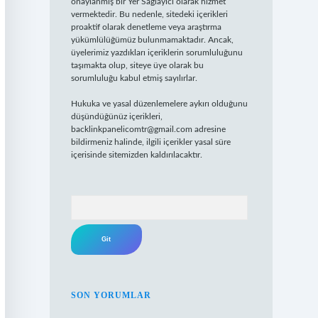
onaylanmış bir Yer Sağlayıcı olarak hizmet
vermektedir. Bu nedenle, sitedeki içerikleri
proaktif olarak denetleme veya araştırma
yükümlülüğümüz bulunmamaktadır. Ancak,
üyelerimiz yazdıkları içeriklerin sorumluluğunu
taşımakta olup, siteye üye olarak bu
sorumluluğu kabul etmiş sayılırlar.
Hukuka ve yasal düzenlemelere aykırı olduğunu
düşündüğünüz içerikleri,
backlinkpanelicomtr@gmail.com
adresine
bildirmeniz halinde, ilgili içerikler yasal süre
içerisinde sitemizden kaldırılacaktır.
Arama
SON YORUMLAR