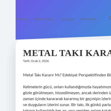
Anasayfa
Gizlilik Politikası
Yasal Uyarı
Hakkımızda
METAL TAKI KARA
Tarih: Ocak 2, 2026
Metal Takı Kararır Mı? Edebiyat Perspektifinden Bi
Kelimelerin gücü, onları kullandığımızda hayatımızın
gözle görülmeyen, hissedilmeyen, ancak derinden iz 
zaman içinde karararak kararmış bir geçmişin izleri
ve duyguların izlerini sunar. Bir takı, ilk günkü pa
takının kullanıldığı her an, ona yeniden anlam katabi