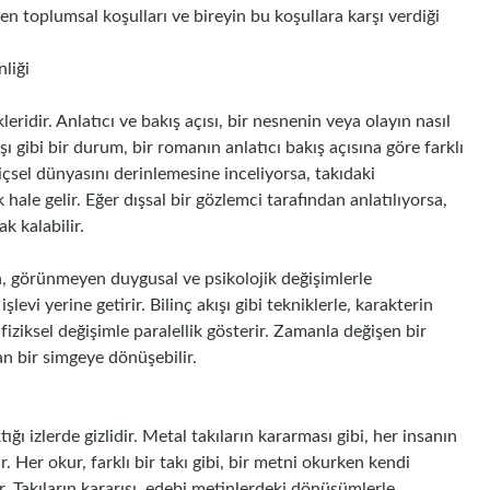
şen toplumsal koşulları ve bireyin bu koşullara karşı verdiği
nliği
eridir. Anlatıcı ve bakış açısı, bir nesnenin veya olayın nasıl
şı gibi bir durum, bir romanın anlatıcı bakış açısına göre farklı
in içsel dünyasını derinlemesine inceliyorsa, takıdaki
le gelir. Eğer dışsal bir gözlemci tarafından anlatılıyorsa,
k kalabilir.
n, görünmeyen duygusal ve psikolojik değişimlerle
işlevi yerine getirir. Bilinç akışı gibi tekniklerle, karakterin
r fiziksel değişimle paralellik gösterir. Zamanla değişen bir
an bir simgeye dönüşebilir.
ı izlerde gizlidir. Metal takıların kararması gibi, her insanın
ır. Her okur, farklı bir takı gibi, bir metni okurken kendi
. Takıların kararışı, edebi metinlerdeki dönüşümlerle