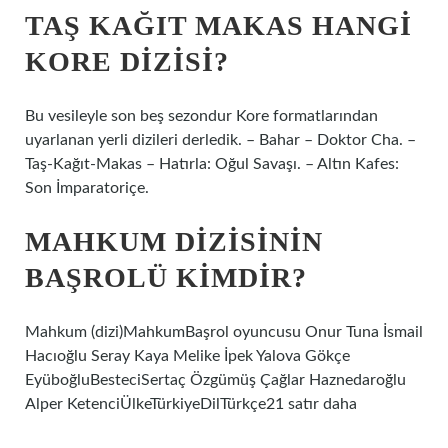
TAŞ KAĞIT MAKAS HANGI
KORE DIZISI?
Bu vesileyle son beş sezondur Kore formatlarından
uyarlanan yerli dizileri derledik. – Bahar – Doktor Cha. –
Taş-Kağıt-Makas – Hatırla: Oğul Savaşı. – Altın Kafes:
Son İmparatoriçe.
MAHKUM DIZISININ
BAŞROLÜ KIMDIR?
Mahkum (dizi)MahkumBaşrol oyuncusu Onur Tuna İsmail
Hacıoğlu Seray Kaya Melike İpek Yalova Gökçe
EyüboğluBesteciSertaç Özgümüş Çağlar Haznedaroğlu
Alper KetenciÜlkeTürkiyeDilTürkçe21 satır daha