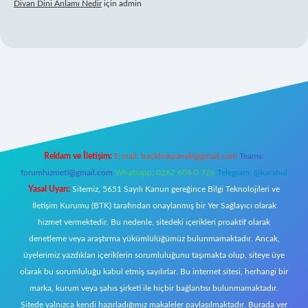
Divan Dini Anlamı Nedir
için
admin
bet giriş
Reklam ve İletişim:
E-mail:
backlinkpaneli@gmail.com
Teams:
forumhizmeti@gmail.com
Whatsapp: 0262 606 0 726
Telegram: @karabul
Yasal Uyarı:
Sitemiz, 5651 Sayılı Kanun gereğince Bilgi Teknolojileri ve
İletişim Kurumu (BTK) tarafından onaylanmış bir Yer Sağlayıcı olarak
hizmet vermektedir. Bu nedenle, sitedeki içerikleri proaktif olarak
denetleme veya araştırma yükümlülüğümüz bulunmamaktadır. Ancak,
üyelerimiz yazdıkları içeriklerin sorumluluğunu taşımakta olup, siteye üye
olarak bu sorumluluğu kabul etmiş sayılırlar. Bu internet sitesi, herhangi bir
marka, kurum veya şahıs şirketi ile hiçbir bağlantısı bulunmamaktadır.
Sitede yalnızca kendi hazırladığımız makaleler paylaşılmaktadır. Burada yer