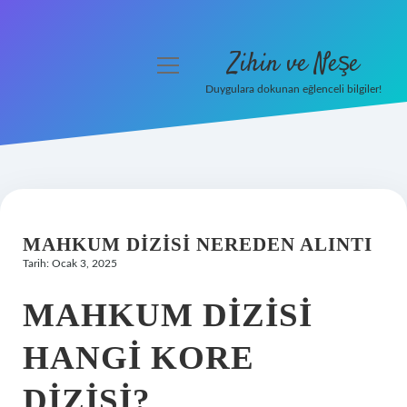
Zihin ve Neşe
menüyü
aç
Duygulara dokunan eğlenceli bilgiler!
Anasayfa
Gizlilik Politikası
Yasal Uyarı
MAHKUM DIZISI NEREDEN ALINTI
Hakkımızda
Tarih: Ocak 3, 2025
MAHKUM DIZISI
HANGI KORE
DIZISI?