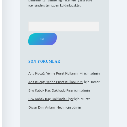
bildirmeniz halinde, ilgili içerikler yasal süre
içerisinde sitemizden kaldırılacaktır.
Arama
SON YORUMLAR
Ana Kucağı Yerine Puset Kullanılır Mı
için
admin
Ana Kucağı Yerine Puset Kullanılır Mı
için
Tamer
Blw Kabak Kaç Dakikada Pişer
için
admin
Blw Kabak Kaç Dakikada Pişer
için
Murat
Divan Dini Anlamı Nedir
için
admin