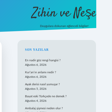
Zihin ve Neşe
Duygulara dokunan eğlenceli bilgiler!
hiltonbet giriş
SIDEBAR
SON YAZILAR
En nadir göz rengi hangisi ?
Ağustos 6, 2026
Kur’an’ın anlamı nedir ?
Ağustos 6, 2026
Ayak derisi nasıl yumuşar ?
Ağustos 5, 2026
Bayat eski Türkçede ne demek ?
Ağustos 4, 2026
Ambalaj şişmesi neden olur ?