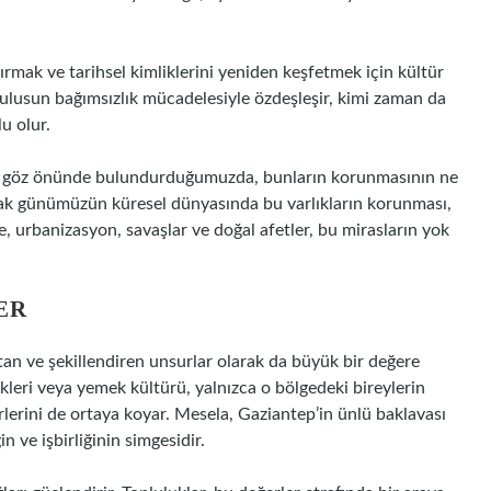
mak ve tarihsel kimliklerini yeniden keşfetmek için kültür
r ulusun bağımsızlık mücadelesiyle özdeşleşir, kimi zaman da
u olur.
rini göz önünde bulundurduğumuzda, bunların korunmasının ne
ak günümüzün küresel dünyasında bu varlıkların korunması,
me, urbanizasyon, savaşlar ve doğal afetler, bu mirasların yok
ER
ıtan ve şekillendiren unsurlar olarak da büyük bir değere
ikleri veya yemek kültürü, yalnızca o bölgedeki bireylerin
lerini de ortaya koyar. Mesela, Gaziantep’in ünlü baklavası
n ve işbirliğinin simgesidir.