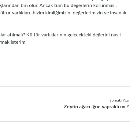
şlarından biri olur. Ancak tüm bu değerlerin korunması,
ltür varlıkları, bizim kimliğimizin, değerlerimizin ve insanlık
lar atılmalı? Kültür varlıklarının gelecekteki değerini nasıl
uymak isterim!
Sonraki Yazı
Zeytin ağacı iğne yapraklı mı ?