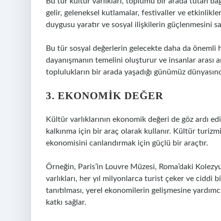
Bu tür kültür varlıkları, toplumu bir arada tutan bağ
gelir, geleneksel kutlamalar, festivaller ve etkinlikle
duygusu yaratır ve sosyal ilişkilerin güçlenmesini sa
Bu tür sosyal değerlerin gelecekte daha da önemli 
dayanışmanın temelini oluşturur ve insanlar arası anla
toplulukların bir arada yaşadığı günümüz dünyasında
3. EKONOMIK DEĞER
Kültür varlıklarının ekonomik değeri de göz ardı ed
kalkınma için bir araç olarak kullanır. Kültür turiz
ekonomisini canlandırmak için güçlü bir araçtır.
Örneğin, Paris’in Louvre Müzesi, Roma’daki Kolezyu
varlıkları, her yıl milyonlarca turist çeker ve ciddi
tanıtılması, yerel ekonomilerin gelişmesine yardım
katkı sağlar.