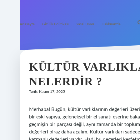
Anasayfa
Gizlilik Politikası
Yasal Uyarı
Hakkımızda
KÜLTÜR VARLIKL
NELERDIR ?
Tarih: Kasım 17, 2025
Merhaba! Bugün, kültür varlıklarının değerleri üze
bir eski yapıya, geleneksel bir el sanatı eserine bak
geçmişin bir parçası değil, aynı zamanda bir toplumun
değerleri biraz daha açalım. Kültür varlıkları sadece
katmanlı değerleri vardır. Hadi bu değerleri keşfetm