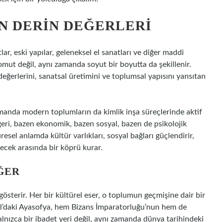
N DERIN DEĞERLERI
tlar, eski yapılar, geleneksel el sanatları ve diğer maddi
somut değil, aynı zamanda soyut bir boyutta da şekillenir.
, değerlerini, sanatsal üretimini ve toplumsal yapısını yansıtan
zamanda modern toplumların da kimlik inşa süreçlerinde aktif
ğeri, bazen ekonomik, bazen sosyal, bazen de psikolojik
sel anlamda kültür varlıkları, sosyal bağları güçlendirir,
lecek arasında bir köprü kurar.
EĞER
 gösterir. Her bir kültürel eser, o toplumun geçmişine dair bir
nbul’daki Ayasofya, hem Bizans İmparatorluğu’nun hem de
alnızca bir ibadet yeri değil, aynı zamanda dünya tarihindeki