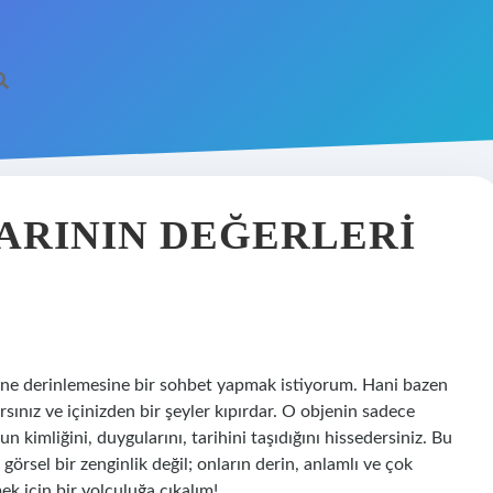
ARININ DEĞERLERI
rine derinlemesine bir sohbet yapmak istiyorum. Hani bazen
arsınız ve içinizden bir şeyler kıpırdar. O objenin sadece
 kimliğini, duygularını, tarihini taşıdığını hissedersiniz. Bu
 görsel bir zenginlik değil; onların derin, anlamlı ve çok
ek için bir yolculuğa çıkalım!