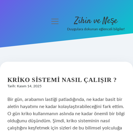
Zihin ve Neşe
menüyü
aç
Duygulara dokunan eğlenceli bilgiler!
Anasayfa
Gizlilik Politikası
Yasal Uyarı
KRIKO SISTEMI NASIL ÇALIŞIR ?
Hakkımızda
Tarih: Kasım 14, 2025
Bir gün, arabamın lastiği patladığında, ne kadar basit bir
aletin hayatımı ne kadar kolaylaştırabileceğini fark ettim.
O gün kriko kullanmanın aslında ne kadar önemli bir bilgi
olduğunu düşündüm. Şimdi, kriko sisteminin nasıl
çalıştığını keşfetmek için sizleri de bu bilimsel yolculuğa