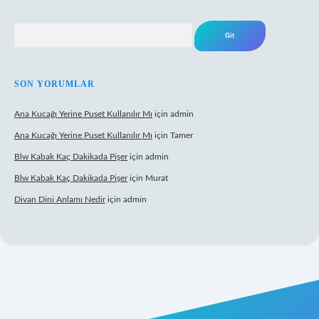
Arama
SON YORUMLAR
Ana Kucağı Yerine Puset Kullanılır Mı
için
admin
Ana Kucağı Yerine Puset Kullanılır Mı
için
Tamer
Blw Kabak Kaç Dakikada Pişer
için
admin
Blw Kabak Kaç Dakikada Pişer
için
Murat
Divan Dini Anlamı Nedir
için
admin
ltonbet giriş