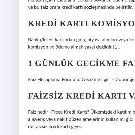
her gün için hesaplanır. 30 gün boyunca ödeme yapm
ve bu faiz oranı kredi kartı sözleşmesinde belirtilir.
KREDI KARTI KOMISYO
Banka/kredi kartından gıda, piyasa alımları veya 
komisyon ve ödeme almak yasal değildir [1].
1 GÜNLÜK GECIKME FAI
Faiz Hesaplama Formülü: Gecikme İlgisi = Zubungen
FAIZSIZ KREDI KARTI V
Faiz nedir -Freee Kredi Kartı? Ülkemizdeki katılım ba
alışveriş veya nakit düzenlemelerinin kullanımı gibi i
de faizsiz kredi kartı giyer.