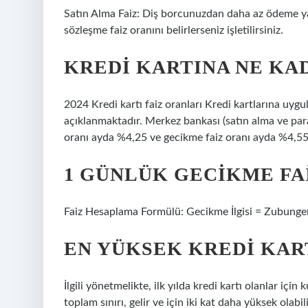
Satın Alma Faiz: Diş borcunuzdan daha az ödeme yapar
sözleşme faiz oranını belirlerseniz işletilirsiniz.
KREDI KARTINA NE KAD
2024 Kredi kartı faiz oranları Kredi kartlarına uyg
açıklanmaktadır. Merkez bankası (satın alma ve para
oranı ayda %4,25 ve gecikme faiz oranı ayda %4,55’
1 GÜNLÜK GECIKME FAI
Faiz Hesaplama Formülü: Gecikme İlgisi = Zubungen
EN YÜKSEK KREDI KART
İlgili yönetmelikte, ilk yılda kredi kartı olanlar için 
toplam sınırı, gelir ve için iki kat daha yüksek olabi