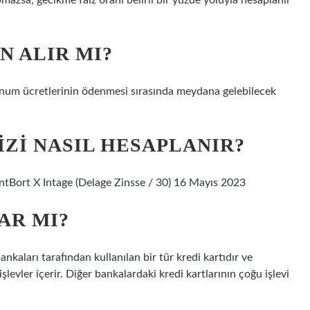
azsa, gecikme faiz oranı belirli bir yüzde yoluyla hesaplanır
N ALIR MI?
konum ücretlerinin ödenmesi sırasında meydana gelebilecek
ZI NASIL HESAPLANIR?
tBort X Intage (Delage Zinsse / 30) 16 Mayıs 2023
AR MI?
nkaları tarafından kullanılan bir tür kredi kartıdır ve
şlevler içerir. Diğer bankalardaki kredi kartlarının çoğu işlevi