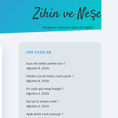
Zihin ve Neşe
Duygulara dokunan eğlenceli bilgiler!
hiltonbet gi
SIDEBAR
SON YAZILAR
kuzu eti neden pembe olur ?
Ağustos 8, 2026
Minika Çocuk türkçe nasıl yapılır ?
Ağustos 8, 2026
En nadir göz rengi hangisi ?
Ağustos 6, 2026
Kur’an’ın anlamı nedir ?
Ağustos 6, 2026
Ayak derisi nasıl yumuşar ?