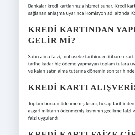
Bankalar kredi kartlarınızla hizmet sunar. Kredi kar
sağlanan anlaşma uyarınca Komisyon adı altında Komi
KREDI KARTINDAN YAP
GELIR MI?
Satın alma faizi, muhasebe tarihinden itibaren ka
tarihe kadar hiç ödeme yapmayan toplam tutara uy
ve kalan satın alma tutarına dönemin son tarihinden
KREDI KARTI ALIŞVERI
Toplam borcun ödenmemiş kısmı, hesap tarihinden ni
asgari miktarın ödenmemiş kısmının gecikme faizi v
faizi uygulandı.
KREDI KARTI FAIZE GI