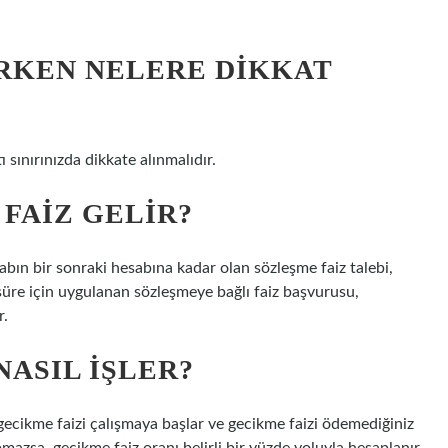
RKEN NELERE DIKKAT
ı sınırınızda dikkate alınmalıdır.
FAIZ GELIR?
abın bir sonraki hesabına kadar olan sözleşme faiz talebi,
 süre için uygulanan sözleşmeye bağlı faiz başvurusu,
r.
NASIL IŞLER?
gecikme faizi çalışmaya başlar ve gecikme faizi ödemediğiniz