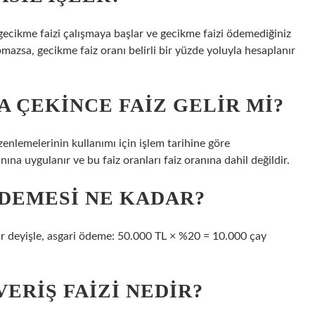
gecikme faizi çalışmaya başlar ve gecikme faizi ödemediğiniz
azsa, gecikme faiz oranı belirli bir yüzde yoluyla hesaplanır
 ÇEKINCE FAIZ GELIR MI?
zenlemelerinin kullanımı için işlem tarihine göre
na uygulanır ve bu faiz oranları faiz oranına dahil değildir.
 ÖDEMESI NE KADAR?
r deyişle, asgari ödeme: 50.000 TL × %20 = 10.000 çay
ERIŞ FAIZI NEDIR?