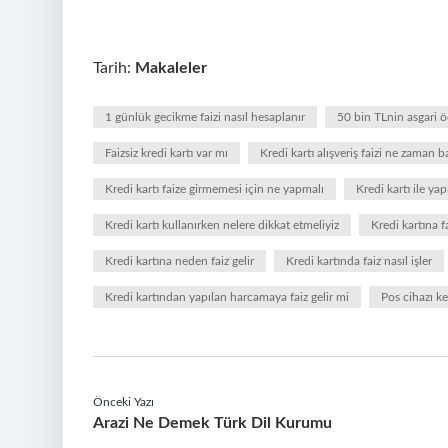
Tarih:
Makaleler
1 günlük gecikme faizi nasıl hesaplanır
50 bin TLnin asgari 
Faizsiz kredi kartı var mı
Kredi kartı alışveriş faizi ne zaman b
Kredi kartı faize girmemesi için ne yapmalı
Kredi kartı ile yap
Kredi kartı kullanırken nelere dikkat etmeliyiz
Kredi kartına fa
Kredi kartına neden faiz gelir
Kredi kartında faiz nasıl işler
Kredi kartından yapılan harcamaya faiz gelir mi
Pos cihazı ke
Önceki Yazı
Arazi Ne Demek Türk Dil Kurumu