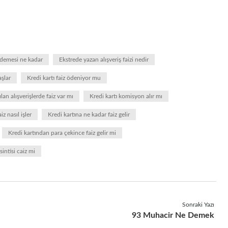
ödemesi ne kadar
Ekstrede yazan alışveriş faizi nedir
aşlar
Kredi kartı faiz ödeniyor mu
ılan alışverişlerde faiz var mı
Kredi kartı komisyon alır mı
iz nasıl işler
Kredi kartına ne kadar faiz gelir
Kredi kartından para çekince faiz gelir mi
sintisi caiz mi
Sonraki Yazı
93 Muhacir Ne Demek