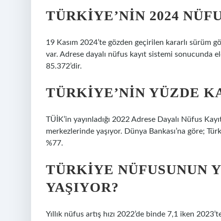
TÜRKIYE’NIN 2024 NÜF
19 Kasım 2024’te gözden geçirilen kararlı sürüm gös
var. Adrese dayalı nüfus kayıt sistemi sonucunda eld
85.372’dir.
TÜRKIYE’NIN YÜZDE K
TÜİK’in yayınladığı 2022 Adrese Dayalı Nüfus Kayıt
merkezlerinde yaşıyor. Dünya Bankası’na göre; Türk
%77.
TÜRKIYE NÜFUSUNUN 
YAŞIYOR?
Yıllık nüfus artış hızı 2022’de binde 7,1 iken 2023’t