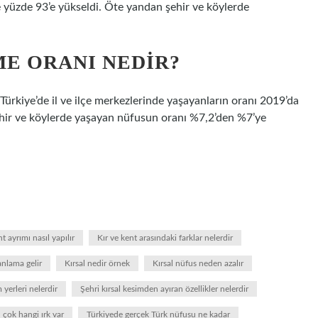
 yüzde 93’e yükseldi. Öte yandan şehir ve köylerde
E ORANI NEDIR?
 Türkiye’de il ve ilçe merkezlerinde yaşayanların oranı 2019’da
hir ve köylerde yaşayan nüfusun oranı %7,2’den %7’ye
nt ayrımı nasıl yapılır
Kır ve kent arasındaki farklar nelerdir
anlama gelir
Kırsal nedir örnek
Kırsal nüfus neden azalır
 yerleri nelerdir
Şehri kırsal kesimden ayıran özellikler nelerdir
 çok hangi ırk var
Türkiyede gerçek Türk nüfusu ne kadar