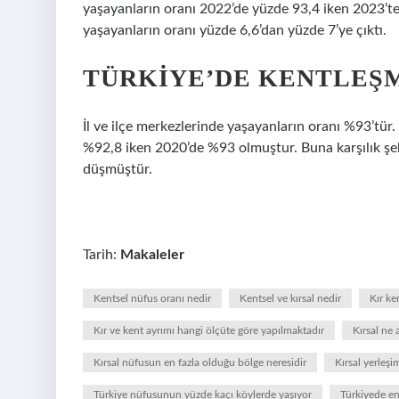
yaşayanların oranı 2022’de yüzde 93,4 iken 2023’te
yaşayanların oranı yüzde 6,6’dan yüzde 7’ye çıktı.
TÜRKIYE’DE KENTLEŞM
İl ve ilçe merkezlerinde yaşayanların oranı %93’tür.
%92,8 iken 2020’de %93 olmuştur. Buna karşılık şe
düşmüştür.
Tarih:
Makaleler
Kentsel nüfus oranı nedir
Kentsel ve kırsal nedir
Kır ke
Kır ve kent ayrımı hangi ölçüte göre yapılmaktadır
Kırsal ne 
Kırsal nüfusun en fazla olduğu bölge neresidir
Kırsal yerleşim
Türkiye nüfusunun yüzde kaçı köylerde yaşıyor
Türkiyede en