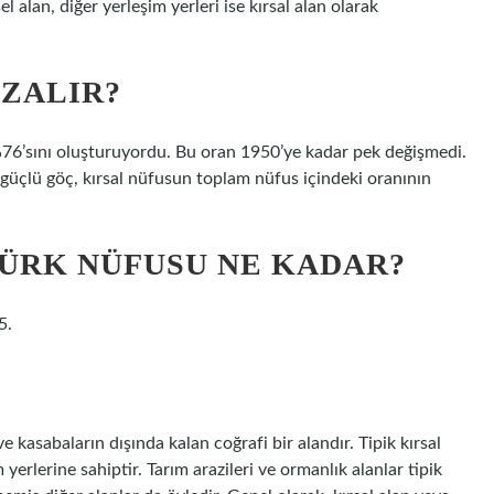
 alan, diğer yerleşim yerleri ise kırsal alan olarak
AZALIR?
%76’sını oluşturuyordu. Bu oran 1950’ye kadar pek değişmedi.
güçlü göç, kırsal nüfusun toplam nüfus içindeki oranının
.
ÜRK NÜFUSU NE KADAR?
5.
ve kasabaların dışında kalan coğrafi bir alandır. Tipik kırsal
rlerine sahiptir. Tarım arazileri ve ormanlık alanlar tipik