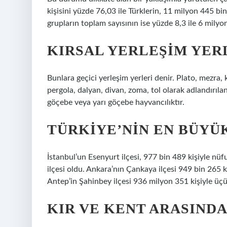
kişisini yüzde 76,03 ile Türklerin, 11 milyon 445 bin
grupların toplam sayısının ise yüzde 8,3 ile 6 milyo
KIRSAL YERLEŞIM YER
Bunlara geçici yerleşim yerleri denir. Plato, mezra, ko
pergola, dalyan, divan, zoma, tol olarak adlandırıla
göçebe veya yarı göçebe hayvancılıktır.
TÜRKIYE’NIN EN BÜYÜK
İstanbul’un Esenyurt ilçesi, 977 bin 489 kişiyle nüf
ilçesi oldu. Ankara’nın Çankaya ilçesi 949 bin 265 
Antep’in Şahinbey ilçesi 936 milyon 351 kişiyle üç
KIR VE KENT ARASIND