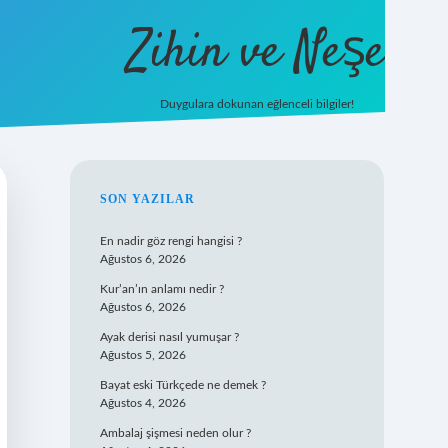
Zihin ve Neşe
Duygulara dokunan eğlenceli bilgiler!
hiltonbet g
SIDEBAR
SON YAZILAR
En nadir göz rengi hangisi ?
Ağustos 6, 2026
Kur’an’ın anlamı nedir ?
Ağustos 6, 2026
Ayak derisi nasıl yumuşar ?
Ağustos 5, 2026
Bayat eski Türkçede ne demek ?
Ağustos 4, 2026
Ambalaj şişmesi neden olur ?