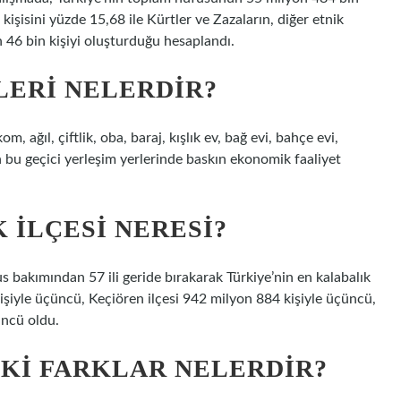
 kişisini yüzde 15,68 ile Kürtler ve Zazaların, diğer etnik
n 46 bin kişiyi oluşturduğu hesaplandı.
LERI NELERDIR?
m, ağıl, çiftlik, oba, baraj, kışlık ev, bağ evi, bahçe evi,
n bu geçici yerleşim yerlerinde baskın ekonomik faaliyet
 ILÇESI NERESI?
us bakımından 57 ili geride bırakarak Türkiye’nin en kalabalık
kişiyle üçüncü, Keçiören ilçesi 942 milyon 884 kişiyle üçüncü,
üncü oldu.
AKI FARKLAR NELERDIR?