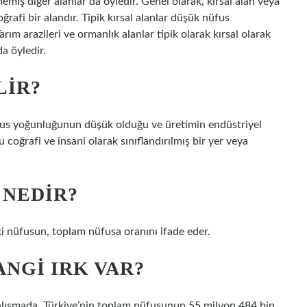
emiş diğer alanlar da öyledir. Genel olarak, kırsal alan veya
ğrafi bir alandır. Tipik kırsal alanlar düşük nüfus
ım arazileri ve ormanlık alanlar tipik olarak kırsal olarak
a öyledir.
LIR?
üfus yoğunluğunun düşük olduğu ve üretimin endüstriyel
 coğrafi ve insani olarak sınıflandırılmış bir yer veya
 NEDIR?
deki nüfusun, toplam nüfusa oranını ifade eder.
NGI IRK VAR?
alışmada, Türkiye’nin toplam nüfusunun 55 milyon 484 bin