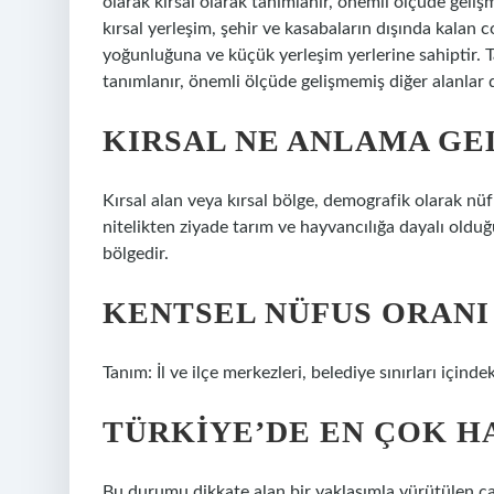
olarak kırsal olarak tanımlanır, önemli ölçüde gelişm
kırsal yerleşim, şehir ve kasabaların dışında kalan co
yoğunluğuna ve küçük yerleşim yerlerine sahiptir. Tar
tanımlanır, önemli ölçüde gelişmemiş diğer alanlar d
KIRSAL NE ANLAMA GE
Kırsal alan veya kırsal bölge, demografik olarak n
nitelikten ziyade tarım ve hayvancılığa dayalı olduğu
bölgedir.
KENTSEL NÜFUS ORANI
Tanım: İl ve ilçe merkezleri, belediye sınırları için
TÜRKIYE’DE EN ÇOK HA
Bu durumu dikkate alan bir yaklaşımla yürütülen ç